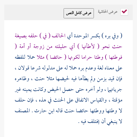
عرض الحاشية
( وفي بره ) بكسر الموحدة أي
الحالف ( في ) حلفه بصيغة
حنث نحو ( لأطأنها ) أي حليلته من زوجة أو أمة (
فوطئها ) وطئا حراما لكونها ( حائضا ) مثلا
حملا للفظه
على معناه لغة وعدم بره حملا له على مدلوله شرعا قولان ،
فإن قيد بزمن ولم يطأها فيه لحيضها مثلا حنث ، وظاهره
جريانهما ، ولو أخره حتى حصل الحيض وكانت يمينه غير
مؤقتة ، والقياس الاتفاق على الحنث في هذه ، فإن حلف
لا وطئها ووطئها حائضا حنث قاله
ابن حارث
.
المصنف
لا ينبغي أن يختلف فيه .