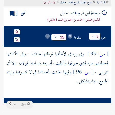
الرئيسية
منح الجليل شرح مختصر خليل
باب اليمين
تراجم الأعلام
منح الجليل شرح مختصر خليل
الشيخ عليش - محمد بن أحمد بن محمد (عليش)
جزء
صفحة
3
95
[
ص:
95 ]
وفي بره في لأطأنها فوطئها حائضا ، وفي لتأكلنها
فخطفتها هرة فشق جوفها وأكلت ، أو بعد فسادها قولان ، إلا أن
تتوانى ،
[
ص:
96 ]
وفيها الحنث بأحدهما في لا كسوتها ونيته
الجمع ، واستشكل .
السابق
التالي