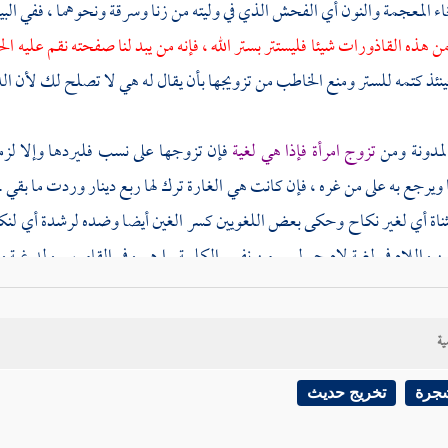
اء المعجمة والنون أي الفحش الذي في وليته من زنا وسرقة ونحوهما ، ففي ال
هذه القاذورات شيئا فليستتر بستر الله ، فإنه من يبد لنا صفحته نقم عليه ال
نئذ كتمه للستر ومنع الخاطب من تزويجها بأن يقال له هي لا تصلح لك لأن الد
المدونة ومن
تزوج امرأة فإذا هي لغية
فإن تزوجها على نسب فليردها وإلا لزمته
يرجع به على من غره ، فإن كانت هي الغارة ترك لها ربع دينار وردت ما بقي . ا 
ثناة أي لغير نكاح وحكى بعض اللغويين كسر الغين أيضا وضده لرشدة أي لنك
سن
واللام في لغية لام جر ليس من نفس الكلمة . ا هـ . وفي القاموس ولد غية و
ية
ح منع ) الرجل ( الأجذم ) أي شديد الجذام .
ابن رشد
الأظهر قول
ابن ا
 لاصطلاحه والأظهر منع الأجذم ( من وطء إمائه ) لأنه يضرهن ، أراد بالمنع الح
شجرة
تخريج حديث