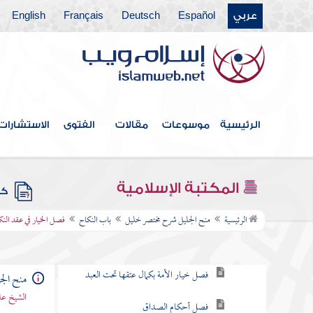
عربي
Español
Deutsch
Français
English
باب اليمين
فصل في النذر
باب الجهاد
الرئيسية
موسوعات
مقالات
الفتوى
الاستشارات
باب ما خص به النبي بوجوب
الضحى والأضحى والتهجد والوتر
المكتبة الإسلامية
كتب
باب النكاح
الرئيسية
منح الجليل شرح مختصر خليل
باب النكاح
فصل الخيار في عقد النك
فصل الخيار في عقد النكاح
فصل خيار الأمة بكمال عتقها تحت العبد
منح الج
الشيخ عل
فصل أحكام الصداق