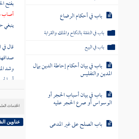
بفتح الخ
أصاب من 
باب في أحكام الرضاع
ينبغي حي
باب في النفقة بالنكاح والملك والقرابة
قال في 
باب في البيع
صداقها و
باب في بيان أحكام إحاطة الدين بمال
وشد الم
المدين والتفليس
أبو الح
409 ]
باب في بيان أسباب الحجر أو
الوسواس أو صرع الحجر عليه
الخدمات العلم
( والأص
فالموافق
باب الصلح على غير المدعى
عناوين ال