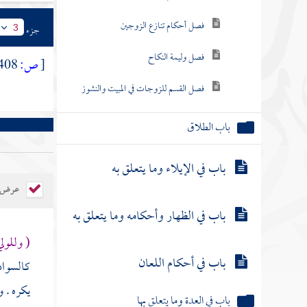
فصل أحكام تنازع الزوجين
جزء
3
فصل وليمة النكاح
[
ص:
408 ]
فصل القسم للزوجات في المبيت والنشوز
باب الطلاق
باب في الإيلاء وما يتعلق به
عرض ال
باب في الظهار وأحكامه وما يتعلق به
( وللولي
باب في أحكام اللعان
كالسواد 
يكره . 
باب في العدة وما يتعلق بها