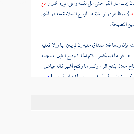
بيان يجب ستر الفواحش على نفسه وعلى غيره لخبر {
من
حد
} ، وظاهره ولو اشترط الزوج السلامة منه ، والذي
ين النصيحة .
 فإن ردها فلا صداق عليه إن لم يبين بها وإلا فعليه
هـ . قوله لغية بكسر اللام الجارة وفتح الغين المعجمة
اح حلال بفتح الراء وكسرها وفتح أشهر قاله
عياض
.
بكسر زينة ، وفي التوضيح معنى لغية أي لزينة .
[
ص:
لقاسم
بمنع شديد الجذام وطء إمائه
لأنه ضرر . الحط
يلولة بينه وبينهن ، وكذا الأبرص كما في الطرر