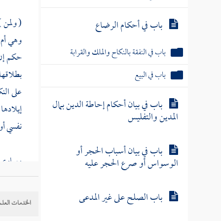
( ولمن 
باب في أحكام الرضاع
وهي أم و
باب في النفقة بالنكاح والملك والقرابة
حكم إن ك
بطلاقها 
باب في البيع
على النك
باب في بيان أحكام إحاطة الدين بمال
إيلادها
المدين والتفليس
نفسي أو 
باب في بيان أسباب الحجر أو
وساوى قو
الوسواس أو صرع الحجر عليه
وهل بطلق
الرواة .
باب الصلح على غير المدعى
الخدمات العلم