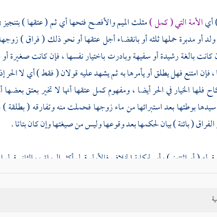
) أي
الأمة التي ( كمل )
مثلث الميم والأفصح فتحها أي ثم ( عتقها ) بتنجيز في
لد أو مدبرة حملها ثلثه أو بانقضاء أجل عتقها أو نحو ذلك ( فراق ) زوجها ( 
انت بالغة رشيدة أو سفيهة وبادرت باختيار نفسها ، فإن كانت صغيرة أو سفيه
، فإن امتنع فهل يطلق أو يأمرها به ثم يشهد عليه قولان ( فقط ) أي لا الحر 
اح فلها الخيار في الحر أيضا ، ومفهوم كمل عتقها أنها لا تخير بعتق بعضها أو
 سيدها بوطئها بعد استبرائها من ماء زوجها فحملت منه وتفارقه ( بطلقة )
الفراق ( بائنة ) بيان لحكمها بعد وقوعها وليس من صيغتها وإن كان بتاتا .
له ( أو اثنتين ) وأو لحكاية الخلاف فالأول قول أكثر الرواة ، والثاني قول ا
ة أو اثنتين لكان أبين قاله
تت
، وهو إنما هو فيما بعد الوقوع وأما ابتداء فمتف
ية