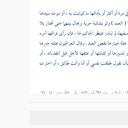
 مرة أو أكثر أو بأدائها ما كوتبت به ، أو موت سيدها
العبد ) ولو بشائبة حرية ويحال بينهما حتى تختار بلا
ة لم تبادر فينظر الحاكم لها ، فإن رأى فراقها أمره
إذ علة خيارها نقص العبد . وقال
العراقيون
علته جبرها
 تدبيرها أو كتابتها أو عتقها لأجل قبل انقضائه ، أو
 بأن تقول طلقت نفسي أو أنا وأنت طالق ، أو اخترت
لمدونة إليه رجع الإمام
مالك
رضي الله عنه ، فلو قال
ق على أمرها بإيقاع واحدة والمشهور الأول لأنه قول أكثر