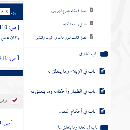
فصل أحكام تنازع الزوجين
جزء
3
فصل وليمة النكاح
[
ص:
410 ]
وكان عديما
فصل القسم للزوجات في المبيت والنشوز
باب الطلاق
[
ص:
410 ]
باب في الإيلاء وما يتعلق به
باب في الظهار وأحكامه وما يتعلق به
عرض ال
باب في أحكام اللعان
[
ص:
410 ]
باب في العدة وما يتعلق بها