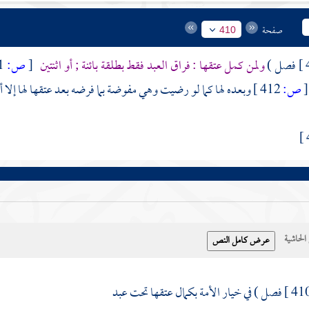
صفحة
410
فصل )
ولمن كمل عتقها : فراق العبد فقط بطلقة بائنة ; أو اثنتين
[
ص:
411 ]
[
ص:
412 ]
وبعده لها كما لو رضيت وهي مفوضة بما فرضه بعد عتقها لها إلا أ
حاشية
فصل ) في خيار الأمة بكمال عتقها تحت عبد