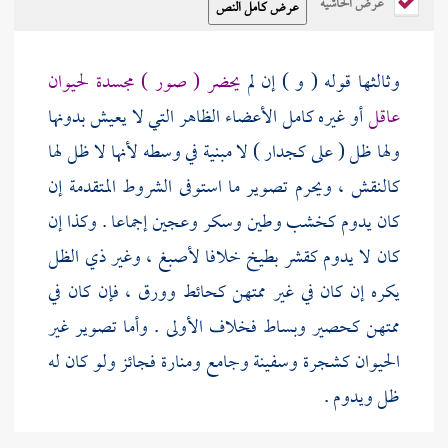
عرض الحاشية
وثالثها قوله ( و ) إن لم
يحضر ( صور ) مجسدة لحيوان
عاقل
أو غيره كامل الأعضاء الظاهر التي لا يعيش بدونها
ولها ظل ( على كجدار ) لا مبنية في وسطه لأنها لا ظل لها
كالنقش ، ويحرم تصوير ما استوفى الشروط المتقدمة إن
كان يدوم كخشب وطين وسكر وعجين إجماعا . وكذا إن
كان لا يدوم كقشر بطيخ خلافا
لأصبغ
، وغير ذي الظل
يكره إن كان في غير ممتهن كحائط وورق ، فإن كان في
ممتهن كحصير وبساط فخلاف الأولى . وأما تصوير غير
الحيوان كشجرة وسفينة وجامع ومنارة فجائز ولو كان له
ظل ويدوم .