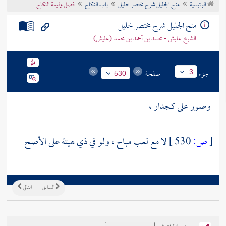
الرئيسية
منح الجليل شرح مختصر خليل
باب النكاح
فصل وليمة النكاح
تراجم الأعلام
منح الجليل شرح مختصر خليل
الشيخ عليش - محمد بن أحمد بن محمد (عليش)
جزء
صفحة
3
530
وصور على كجدار ،
[
ص:
530 ]
لا مع لعب مباح ، ولو في ذي هيئة على الأصح
السابق
التالي