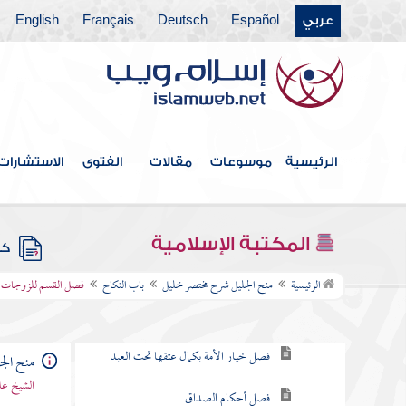
عربي
Español
Deutsch
Français
English
باب اليمين
فصل في النذر
باب الجهاد
الرئيسية
موسوعات
مقالات
الفتوى
الاستشارات
باب ما خص به النبي بوجوب
الضحى والأضحى والتهجد والوتر
المكتبة الإسلامية
كتب
باب النكاح
الرئيسية
منح الجليل شرح مختصر خليل
باب النكاح
فصل القسم للزوجات في
فصل الخيار في عقد النكاح
فصل خيار الأمة بكمال عتقها تحت العبد
منح الج
الشيخ عل
فصل أحكام الصداق