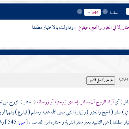
صفحة
544
ار إلا في الغزو والحج ، فيقرع
. وتؤولت بالاختيار مطلقا
حاشية
افر ) أي
أراد الزوج أن يسافر بإحدى زوجتيه أو زوجاته
( اختار ) الزوج من ت
ا في ) سفر ( الحج والغزو ) وزيارة النبي صلى الله عليه وسلم ( فيقرع ) بينهما أ
يار مطلقا ) عن التقييد بغير سفر القربة واختاره
ابن القاسم
،
[
ص:
545 ]
وشر