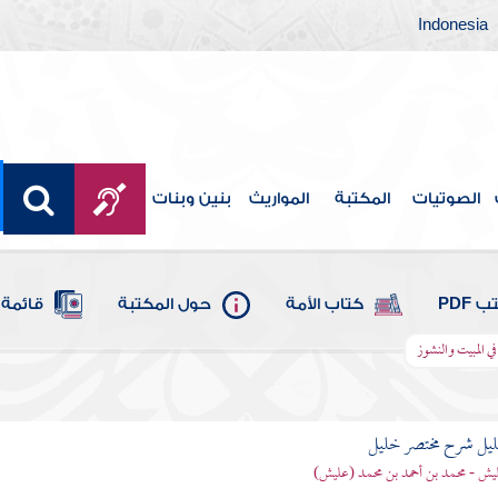
Indonesia
الصوتيات
المكتبة
المواريث
بنين وبنات
 PDF
كتاب الأمة
حول المكتبة
قائمة 
 المبيت والنشوز
ليل شرح مختصر خليل
يش - محمد بن أحمد بن محمد (عليش)