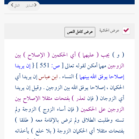
السابق
التالي
عرض الحاشية
( و )
يجب ( عليهما ) أي الحكمين ( الإصلاح ) بين
الزوجين
مهما أمكن لقوله تعالى
[
ص:
551 ]
{
إن يريدا
إصلاحا يوفق الله بينهما
} النساء .
ابن عباس
إن يريدا أي
الحكمان ، إصلاحا يوفق الله بين الزوجين . وقيل إن يريدا
أي الزوجان ( فإن
تعذر ) بفتحات مثقلا الإصلاح بين
الزوجين على الحكمين
( فإن أساء الزوج ) الزوجة ولم
تسئه وطلبت الطلاق ولم ترض بالإقامة معه ( طلقا )
بفتحات مثقلا أي الحكمان الزوجة ( بلا خلع ) يأخذانه