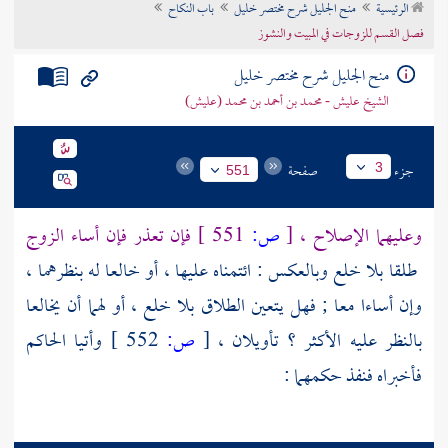
الرئيسية
منح الجليل شرح مختصر خليل
باب النكاح
تراجم الأعلام
فصل القسم للزوجات في المبيت والنشوز
منح الجليل شرح مختصر خليل
الشيخ عليش - محمد بن أحمد بن محمد (عليش)
جزء
صفحة
3
551
وعليهما الإصلاح ،
[
ص:
551 ]
فإن تعذر فإن أساء الزوج
طلقا بلا خلع وبالعكس : ائتمناه عليها ، أو خالعا له بنظرهما ،
وإن أساءا معا ; فهل يتعين الطلاق بلا خلع ، أو لهما أن يخالعا
بالنظر عليه الأكثر ؟ تأويلان ،
[
ص:
552 ]
وأتيا الحاكم
فأخبراه فنفذ حكمهما :