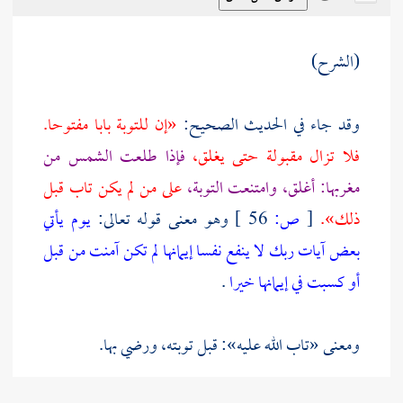
(الشرح)
وقد جاء في الحديث الصحيح:
«إن للتوبة بابا مفتوحا.
فلا تزال مقبولة حتى يغلق،
فإذا طلعت الشمس من
مغربها: أغلق، وامتنعت التوبة،
على من لم يكن تاب قبل
ذلك».
[
ص:
56 ]
وهو معنى قوله تعالى:
يوم يأتي
بعض آيات ربك لا ينفع نفسا إيمانها لم تكن آمنت من قبل
أو كسبت في إيمانها خيرا
.
ومعنى «تاب الله عليه»: قبل توبته، ورضي بها.