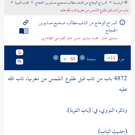
الرئيسية
السراج الوهاج من كشف مطالب صحيح مسلم بن الحجاج
كتاب التوبة
تراجم الأعلام
باب من تاب قبل طلوع الشمس من مغربها تاب الله عليه
السراج الوهاج من كشف مطالب صحيح مسلم بن
الحجاج
صديق خان - محمد صديق حسن خان القنوجي الظاهري
جزء
صفحة
11
55
4872 باب من تاب قبل طلوع الشمس من مغربها، تاب الله
عليه
وذكره
النووي،
في: (باب التوبة).
(حديث الباب)