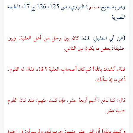
وهو بصحيح
مسلم
\
النووي،
ص 125، 126 ج 17، المطبعة
المصرية
(عن
أبي الطفيل؛
قال:
كان بين رجل من أهل
العقبة،
وبين
حذيفة:
بعض ما يكون بين الناس.
فقال أنشدك بالله! كم كان أصحاب
العقبة ؟
قال: فقال له القوم:
أخبره، إذ سألك.
قال: كنا نخبر: أنهم أربعة عشر. فإن كنت منهم: فقد كان القوم
خمسة عشر.
وأشهد بالله! أن اثني عشر منهم: حرب لله، ولرسوله: في الحياة