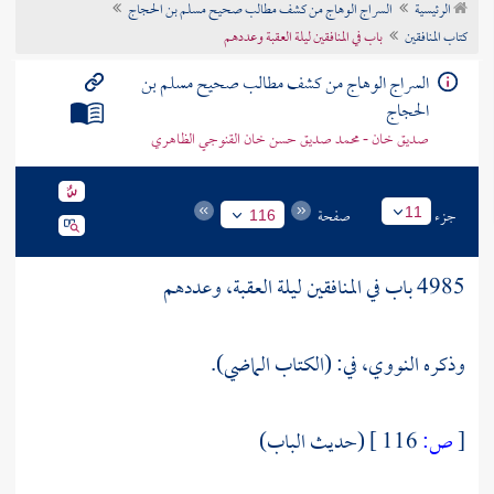
الرئيسية
السراج الوهاج من كشف مطالب صحيح مسلم بن الحجاج
تراجم الأعلام
كتاب المنافقين
باب في المنافقين ليلة العقبة وعددهم
السراج الوهاج من كشف مطالب صحيح مسلم بن
الحجاج
صديق خان - محمد صديق حسن خان القنوجي الظاهري
جزء
صفحة
11
116
4985 باب في المنافقين ليلة
العقبة،
وعددهم
وذكره
النووي،
في: (الكتاب الماضي).
[
ص:
116 ]
(حديث الباب)