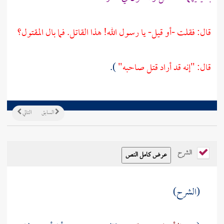
قال: فقلت -أو قيل- يا رسول الله! هذا القاتل. فما بال المقتول؟
قال: "إنه قد أراد قتل صاحبه"
).
السابق
التالي
الشرح
(الشرح)