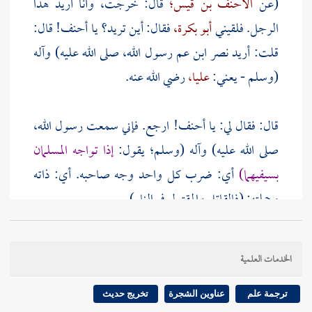
(عن
الأحنف بن قيس؛
قال: خرجت، وأنا أريد هذا
الرجل. فلقيني
أبو بكرة،
فقال: أين تريد؟ يا
أحنف!
قال:
قلت: أريد نصر ابن عم رسول الله، صلى الله عليه) وآله
(وسلم - يعني:
عليا،
رضي الله عنه.
قال: فقال لي: يا
أحنف!
ارجع. فإني سمعت رسول الله،
صلى الله عليه) وآله (وسلم؛ يقول:
إذا تواجه المسلمان
بسيفيهما)
أي: ضرب كل واحد وجه صاحبه. أي: ذاته
وجملته: (فالقاتل والمقتول في النار).
قال
النووي
: هذا محمول على من لا تأويل له. ويكون
الخدمات العلمية
قتالهما عصبية، ونحوها.
ترجمة علم
عناوين الشجرة
تخريج حديث