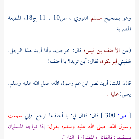
وهو بصحيح
مسلم
النووي
، ص10 ، 11 ج18، المطبعة
المصرية
(عن
الأحنف بن قيس؛
قال: خرجت، وأنا أريد هذا الرجل.
فلقيني
أبو بكرة،
فقال: أين تريد؟ يا
أحنف!
قال: قلت: أريد نصر ابن عم رسول الله، صلى الله عليه وسلم.
يعني:
عليا-.
[
ص:
300 ]
قال: فقال لي: يا
أحنف!
ارجع. فإني
سمعت
رسول الله. صلى الله عليه وسلم؛ يقول:
إذا تواجه المسلمان
بسيفيهما: فالقاتل والمقتول في النار".