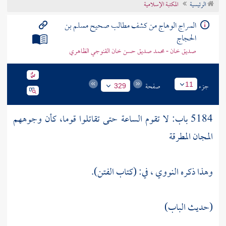
الرئيسية
المكتبة الإسلامية
تراجم الأعلام
السراج الوهاج من كشف مطالب صحيح مسلم بن
الحجاج
صديق خان - محمد صديق حسن خان القنوجي الظاهري
جزء
صفحة
11
329
5184 باب: لا تقوم الساعة حتى تقاتلوا قوما، كأن وجوههم
المجان المطرقة
وهذا ذكره
النووي
، في: (كتاب الفتن).
(حديث الباب)