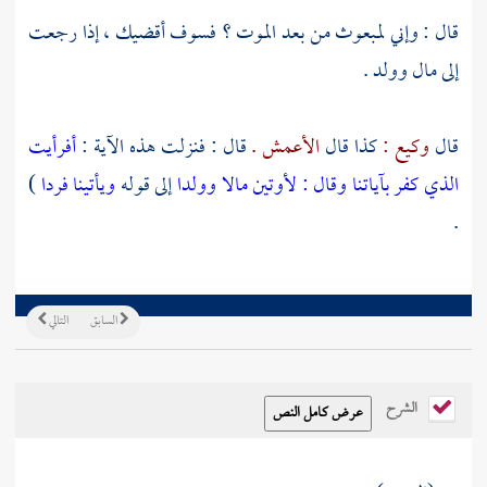
قال : وإني لمبعوث من بعد الموت ؟ فسوف أقضيك ، إذا رجعت
إلى مال وولد .
قال
وكيع :
كذا قال
الأعمش .
قال : فنزلت هذه الآية :
أفرأيت
الذي كفر بآياتنا وقال : لأوتين مالا وولدا
إلى قوله
ويأتينا فردا
)
.
السابق
التالي
الشرح