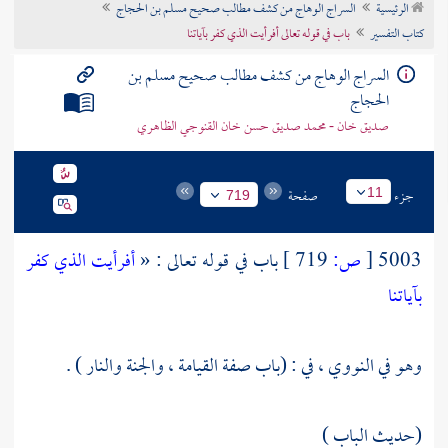
الرئيسية
السراج الوهاج من كشف مطالب صحيح مسلم بن الحجاج
تراجم الأعلام
كتاب التفسير
باب في قوله تعالى أفرأيت الذي كفر بآياتنا
السراج الوهاج من كشف مطالب صحيح مسلم بن
الحجاج
صديق خان - محمد صديق حسن خان القنوجي الظاهري
جزء
صفحة
11
719
5003
[
ص:
719 ]
باب في قوله تعالى : «
أفرأيت الذي كفر
بآياتنا
وهو في
النووي
، في : (باب صفة القيامة ، والجنة والنار ) .
(حديث الباب )