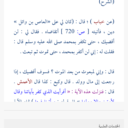
(الشرح)
(عن
خباب
) ؛ قال : (كان لي على
«العاص بن وائل
»
دين ، فأتيته
[
ص:
720 ]
أتقاضاه . فقال لي : لن
أقضيك ، حتى تكفر بمحمد صلى الله عليه وسلم قال :
فقلت له : إني لن أكفر
بمحمد
، حتى تموت ثم تبعث .
قال : وإني لمبعوث من بعد الموت ؟ فسوف أقضيك ، إذا
رجعت إلى مال وولد . قال وكيع : كذا قال
الأعمش
.
قال :
فنزلت هذه الآية : «
أفرأيت الذي كفر بآياتنا وقال
لأوتين مالا وولدا
» إلى قوله :
ويأتينا فردا
) تمام الآية
الشريفة - بعد قوله ولدا - هكذا : «
أطلع الغيب أم اتخذ
عند الرحمن عهدا
كلا سنكتب ما يقول ونمد له من
الخدمات العلمية