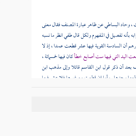
 ، وحاد
البساطي
عن ظاهر عبارة
المصنف
فقال معنى
ه بأنه تفصيل في المفهوم ولكل قال
طفي
انظر ما نسبه
م أن السادسة القوية فيها عشر قطعت عمدا ، إذ لا
ت اليد التي فيها ست أصابع خطأ
كان فيها خمسمائة ،
ف
بعد أن ذكر قول
ابن القاسم
قائلا وإلى مذهب
ابن
طعها وحدها . وأما إن قطعت مع غيرها فلا عشر فيها
ا بشرط كونها قوية .
العتبية إن كانت السادسة قوية ففيها عشر ، ولو قطعت
نفردت ومع اليد لا يزاد لها شيء وإن قطعت يده عمدا
بق ، وتقطع اليد الناقصة أصبعا بالكاملة بلا غرم .