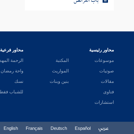
باب الفرائض
البناني
و
عزو
تت
البساط
اليد ، ف
محاور رئيسية
محاور فرعية
موسوعات
المكتبة
الرحمة المهد
صوتيات
المواريث
واحة رمضان
مقالات
بنين وبنات
نسك
فتاوى
للشباب فقط
استشارات
عربي
Español
Deutsch
Français
English