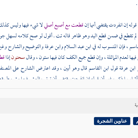
.
وله إن انفردت يقتضي أنها إن
قطعت مع أصبع أصلي
لا شيء فيها وليس كذلك
لم تقطع في ضمن قطع اليد وهو ظاهر قاله
تت
. أقول لو صح كلامه لسهل جواب
قاسم
، فإن المنسوب له في
ابن عبد السلام
وابن عرفة
والتوضيح والشارح وغيره
ها لعدم المماثلة ، وإن قطع جميع الكف كان فيها ستون ، وقال
سحنون
إذا
قطع
ر
ابن عرفة
قول
ابن القاسم
قال وهو أبين ، وقد اعترض الشارح على
المصن
أشار بما ذكر ، غير أن قوله إن انفردت يقتضي أن ترتب العشر فيها مشروط بق
كما علمت من مذهب
ابن القاسم
أن فيها العشر مطلقا قطعت مع غيرها أو وحده
ية
" لو قال عشر مطلقا وإلا فحكومة إن انفردت لتنزل على قول
ابن القاسم
في 
إذ لا قصاص فيها . وفي كل يد منها ستون ، وإن كانت ضعيفة ففيها حكومة إن ا
عناوين الشجرة
لقصاص ويأخذ دية السادسة إن كانت قوية لكنه استشكله مع قول
المصنف
السا