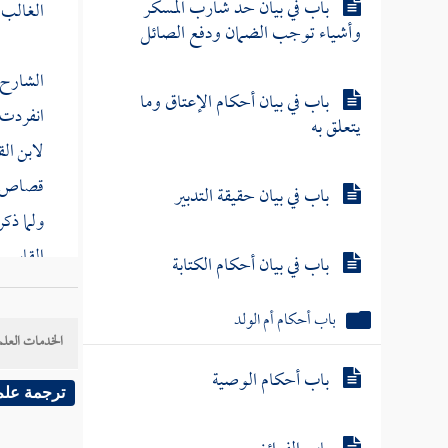
باب في بيان حد شارب المسكر
الغالب 
وأشياء توجب الضمان ودفع الصائل
الشارح ق
باب في بيان أحكام الإعتاق وما
انفردت 
يتعلق به
لابن ال
قصاص في
باب في بيان حقيقة التدبير
ولما ذك
القاسم
باب في بيان أحكام الكتابة
والأمر 
باب أحكام أم الولد
الخدمات العلم
وقال "
ق
باب أحكام الوصية
عمدا ، 
ترجمة علم
ففيها ا