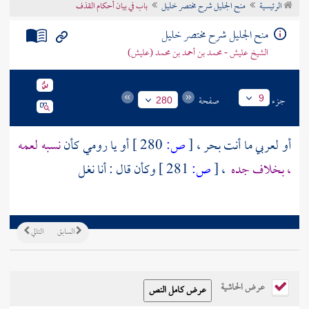
الرئيسية
منح الجليل شرح مختصر خليل
باب في بيان أحكام القذف
تراجم الأعلام
منح الجليل شرح مختصر خليل
الشيخ عليش - محمد بن أحمد بن محمد (عليش)
جزء
صفحة
9
280
أو لعربي ما أنت بحر ،
[
ص:
280 ]
أو يا رومي كأن
نسبه لعمه
، بخلاف جده
،
[
ص:
281 ]
وكأن قال : أنا نغل
السابق
التالي
عرض الحاشية