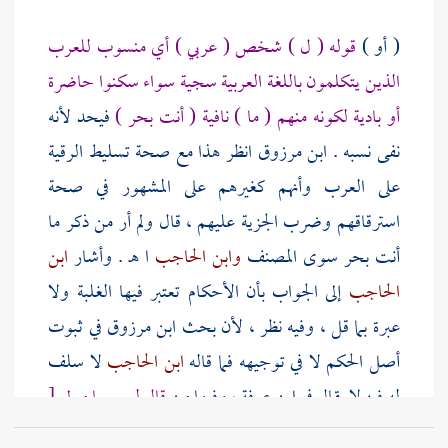
( أو )
قوله ( ل ) شخص ( عربي ) أي منسوب للعرب
الذين يتكلمون باللغة العربية سجية سواء سكنوا حاضرة
أو بادية لكونه منهم ( ما ) نافية ( أنت بحر )
فيحد لأنه
نفى نسبه .
ابن مرزوق
انظر هذا مع صحة تسليط الرقية
على العرب وأنهم كغيرهم على المشهور في صحة
استرقاقهم وضرب الجزية عليهم ، قال ولم أر من ذكر ما
أنت بحر سوى
المصنف
وابن الحاجب
ا هـ . وأشار
ابن
الحاجب
إلى الجواب بأن الأحكام تعتبر فيها الغلبة ولا
عبرة بما قل ، وفيه نظر ، لأن بحث
ابن مرزوق
في ثبوت
أصل الحكم لا في توجيهه فما قاله
ابن الحاجب
لا سلف
له فيه لا يقال في
ابن عرفة
، وفيها من
قال لعربي يا مولى
[
ص:
280 ]
أو يا عبد
حد . ا هـ . وهما متساويان ، لأنا