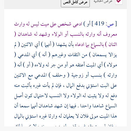
عرض الحاشية
[
ص:
419 ]
أو )
ادعى شخص على ميت ليس له وارث
معروف أنه وارثه بالنسب أو الولاء وشهد له شاهدان (
اثنان ) بالسماع بما ادعاه
بأن يشهدا ( أنهما ) أي الاثنين ( لم
يزالا يسمعان ) من الثقات وغيرهم ( أنه ) أي المدعي (
مولاه ) أي الميت أعتقه هو أو من جر له ولاءه ( أو ) أنه (
وارثه ) بنسب أو زوجية ( وحلف ) المدعي مع الاثنين
على البت استؤني بدفع المال ، فإن لم يأت غيره بأثبت منه
دفع له ولا يثبت له الولاء ولا النسب لاحتمال كون أصل
السماع شاهدا واحدا . فيها إن شهد شاهدان أنهما سمعا أن
هذا الميت مولى فلان لا يعلمان له وارثا غيره استؤني بالمال
، فإن لم يستحقه غيره قضي له به مع يمينه ولا يجر بذلك