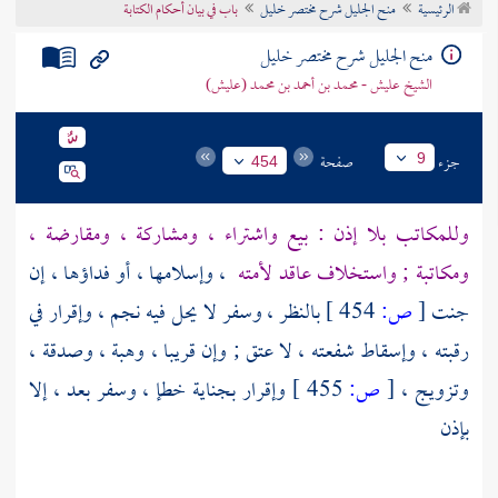
الرئيسية
منح الجليل شرح مختصر خليل
باب في بيان أحكام الكتابة
تراجم الأعلام
منح الجليل شرح مختصر خليل
الشيخ عليش - محمد بن أحمد بن محمد (عليش)
جزء
صفحة
9
454
وللمكاتب بلا إذن : بيع واشتراء ، ومشاركة ، ومقارضة ،
ومكاتبة ; واستخلاف عاقد لأمته
، وإسلامها ، أو فداؤها ، إن
جنت
[
ص:
454 ]
بالنظر ، وسفر لا يحل فيه نجم ، وإقرار في
رقبته ، وإسقاط شفعته ، لا عتق ; وإن قريبا ، وهبة ، وصدقة ،
وتزويج ،
[
ص:
455 ]
وإقرار بجناية خطإ ، وسفر بعد ، إلا
بإذن