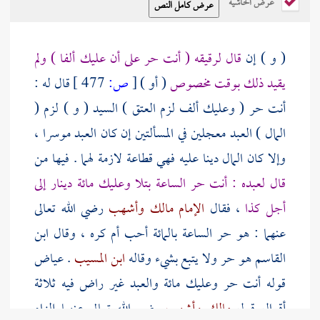
عرض الحاشية
( و ) إن
قال لرقيقه ( أنت حر على أن عليك ألفا ) ولم
يقيد ذلك بوقت مخصوص
( أو )
[
ص:
477 ]
قال له :
أنت حر ( وعليك ألف لزم العتق ) السيد ( و ) لزم (
المال ) العبد معجلين في المسألتين إن كان العبد موسرا ،
وإلا كان المال دينا عليه فهي قطاعة لازمة لهما . فيها من
قال لعبده : أنت حر الساعة بتلا وعليك مائة دينار إلى
أجل كذا
، فقال
الإمام مالك
وأشهب
رضي الله تعالى
عنهما : هو حر الساعة بالمائة أحب أم كره ، وقال
ابن
القاسم
هو حر ولا يتبع بشيء وقاله
ابن المسيب
.
عياض
قوله أنت حر وعليك مائة والعبد غير راض فيه ثلاثة
أقوال قول
مالك
وأشهب
رضي الله تعالى عنهما إلزام