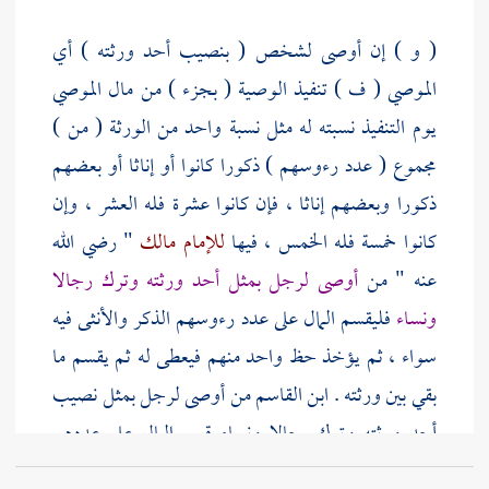
( و ) إن أوصى لشخص ( بنصيب أحد ورثته ) أي
الموصي ( ف ) تنفيذ الوصية ( بجزء ) من مال الموصي
يوم التنفيذ نسبته له مثل نسبة واحد من الورثة ( من )
مجموع ( عدد رءوسهم ) ذكورا كانوا أو إناثا أو بعضهم
ذكورا وبعضهم إناثا ، فإن كانوا عشرة فله العشر ، وإن
كانوا خمسة فله الخمس ، فيها
للإمام مالك
" رضي الله
عنه " من
أوصى لرجل بمثل أحد ورثته وترك رجالا
ونساء
فليقسم المال على عدد رءوسهم الذكر والأنثى فيه
سواء ، ثم يؤخذ حظ واحد منهم فيعطى له ثم يقسم ما
بقي بين ورثته .
ابن القاسم
من أوصى لرجل بمثل نصيب
أحد ورثته وترك رجالا ونساء قسم المال على عددهم
وأعطي جزءا منه وقسم ما بقي بين ورثته .