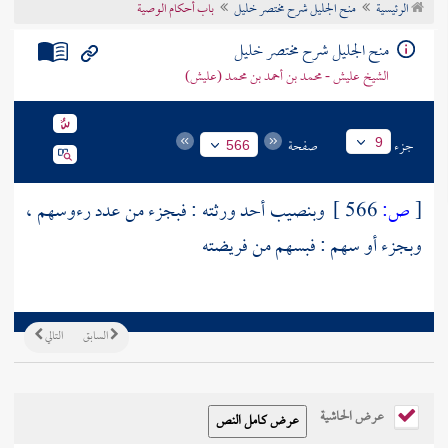
الرئيسية
منح الجليل شرح مختصر خليل
باب أحكام الوصية
تراجم الأعلام
منح الجليل شرح مختصر خليل
الشيخ عليش - محمد بن أحمد بن محمد (عليش)
جزء
صفحة
9
566
[
ص:
566 ]
وبنصيب أحد ورثته : فبجزء من عدد رءوسهم ،
وبجزء أو سهم : فبسهم من فريضته
السابق
التالي
عرض الحاشية