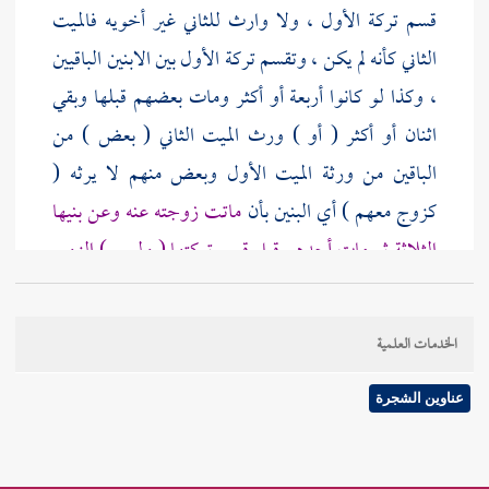
قسم تركة الأول ، ولا وارث للثاني غير أخويه فالميت
الثاني كأنه لم يكن ، وتقسم تركة الأول بين الابنين الباقيين
، وكذا لو كانوا أربعة أو أكثر ومات بعضهم قبلها وبقي
اثنان أو أكثر ( أو ) ورث الميت الثاني ( بعض ) من
الباقين من ورثة الميت الأول وبعض منهم لا يرثه (
كزوج معهم ) أي البنين بأن
ماتت زوجته عنه وعن بنيها
الثلاثة ثم مات أحدهم قبل قسم تركتها ( وليس ) الزوج
الذي معهم ( أباهم )
وكذا موت الزوج عن زوجته وبنيه
من غيرها ثم موت أحدهم قبلها . "
غ
" أو بعض عطف
الخدمات العلمية
على الباقون ( ف ) الميت الثاني ( كالعدم ) وكأنها في
الأولى ماتت عن زوج وابنين فللزوج الربع ولابنيها
عناوين الشجرة
الباقي وكأنه في الثانية مات عن زوجة وابنين فللزوجة
الثمن وللابنين الباقي .