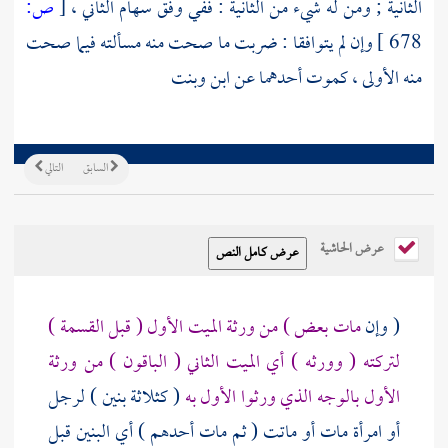
الثانية ; ومن له شيء من الثانية : ففي وفق سهام الثاني ،
[
ص:
678 ]
وإن لم يتوافقا : ضربت ما صحت منه مسألته فيما صحت
منه الأولى ، كموت أحدهما عن ابن وبنت
السابق
التالي
عرض الحاشية
( وإن
مات بعض ) من ورثة الميت الأول ( قبل القسمة )
لتركته ( وورثه ) أي الميت الثاني ( الباقون ) من ورثة
الأول بالوجه الذي ورثوا الأول به
( كثلاثة بنين ) لرجل
أو امرأة مات أو ماتت ( ثم مات أحدهم ) أي البنين قبل