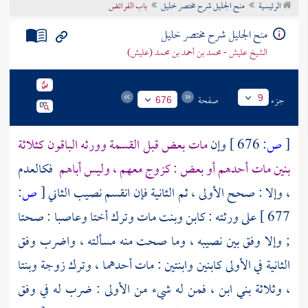
الرئيسية
منح الجليل شرح مختصر خليل
باب الفرائض
تراجم الأعلام
منح الجليل شرح مختصر خليل
الشيخ عليش - محمد بن أحمد بن محمد (عليش)
جزء
صفحة
9
676
[
ص:
676 ]
وإن
مات بعض قبل القسمة وورثه الباقون كثلاثة
بنين مات أحدهم أو بعض : كزوج معهم ، وليس أباهم
فكالعدم
، وإلا : صحح الأولى ، ثم الثانية فإن انقسم نصيب الثاني
[
ص:
677 ]
على ورثته : كابن وبنت مات وترك أختا وعاصبا : صحتا
; وإلا وفق بين نصيبه ، وما صحت منه مسألته ، واضرب وفق
الثانية في الأولى كابنين وابنتين : مات أحدهما ، وترك زوجة وبنتا
، وثلاثة بني ابن ، فمن له شيء من الأولى : ضرب له في وفق