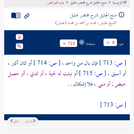
الرئيسية
منح الجليل شرح مختصر خليل
باب الفرائض
تراجم الأعلام
منح الجليل شرح مختصر خليل
الشيخ عليش - محمد بن أحمد بن محمد (عليش)
جزء
صفحة
9
713
[
ص:
713 ]
فإن بال من واحد ،
[
ص:
714 ]
أو كان أكبر ،
أو أسبق ،
[
ص:
715 ]
أو
نبتت له لحية ، أو ثدي ، أو حصل
حيض ; أو مني
، فلا إشكال . .
[
ص:
713 ]
السابق
التالي