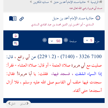
الرئيسية
حاشية مسند الإمام أحمد بن حنبل
مسانيد المكثرين
تراجم الأعلام
مسند أبي هريرة رضي الله تعالى عنه
حاشية مسند الإمام أحمد بن حنبل
السندي - أبو الحسن نور الدين محمد بن عبد الهادي السندي
جزء
صفحة
5
50
7100 3326 - (7140) - (2 \ 229) عن
أبي رافع ،
قال:
صليت مع
أبي هريرة
صلاة العتمة - أو قال: صلاة العشاء - فقرأ:
إذا السماء انشقت
، فسجد فيها،
فقلت: يا
أبا هريرة!
فقال:
سجدت فيها خلف أبي القاسم صلى الله عليه وسلم ، فلا أزال
أسجدها حتى ألقاه.
السابق
التالي