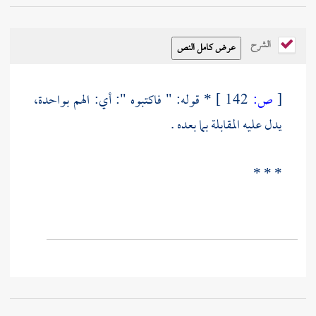
الشرح
[
ص:
142 ]
* قوله: " فاكتبوه ": أي: الهم بواحدة،
يدل عليه المقابلة بما بعده .
* * *