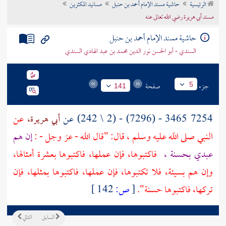
الرئيسية
حاشية مسند الإمام أحمد بن حنبل
مسانيد المكثرين
تراجم الأعلام
مسند أبي هريرة رضي الله تعالى عنه
حاشية مسند الإمام أحمد بن حنبل
السندي - أبو الحسن نور الدين محمد بن عبد الهادي السندي
جزء
صفحة
5
141
7254 3465 - (7296) - (2 \ 242) عن
أبي هريرة،
عن
النبي صلى الله عليه وسلم ، قال: "قال الله - عز وجل - :
إن هم
عبدي بحسنة ،
فاكتبوها، فإن عملها، فاكتبوها بعشرة أمثالها،
وإن هم بسيئة، فلا تكتبوها، فإن عملها، فاكتبوها بمثلها، فإن
تركها، فاكتبوها حسنة".
[
ص:
142 ]
السابق
التالي