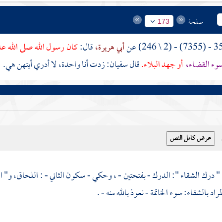
صفحة
173
أبي هريرة،
قال:
كان رسول الله صلى الله ع
سوء القضاء،
أو جهد البلاء.
قال
سفيان:
زدت أنا واحدة، لا أدري أيتهن هي.
" درك الشقاء ": الدرك - بفتحتين - ، وحكي - سكون الثاني - : اللحاق، و" ال
راد بالشقاء: سوء الخاتمة - نعوذ بالله منه - .