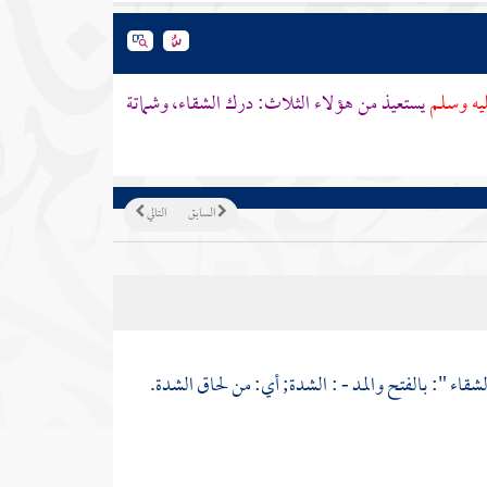
ليه وسلم
يستعيذ من هؤلاء الثلاث: درك الشقاء، وشماتة
السابق
التالي
شقاء ": بالفتح والمد - : الشدة; أي: من لحاق الشدة.