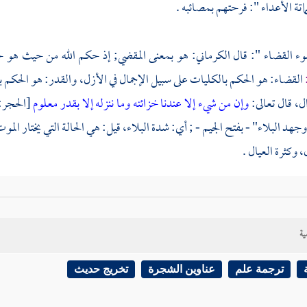
تة الأعداء ": فرحتهم بمصائبه .
ء القضاء ": قال
الكرماني:
هو بمعنى المقضي; إذ حكم الله من حيث هو ح
القضاء: هو الحكم بالكليات على سبيل الإجمال في الأزل، والقدر: هو الحكم 
ال، قال تعالى:
وإن من شيء إلا عندنا خزائنه وما ننزله إلا بقدر معلوم
[الحجر: 21]
جهد البلاء" - بفتح الجيم - ; أي: شدة البلاء، قيل: هي الحالة التي يختار المو
، وكثرة العيال .
ية
ترجمة علم
عناوين الشجرة
تخريج حديث