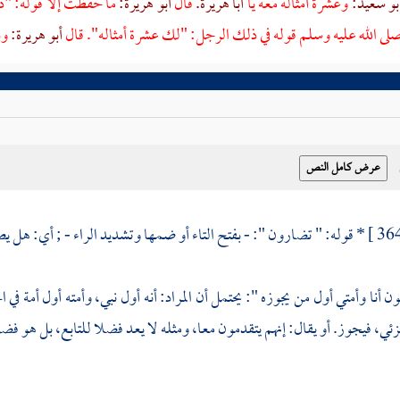
بو سعيد:
وعشرة أمثاله معه يا
أبا هريرة.
قال
أبو هريرة:
ما حفظت إلا قوله: "ذ
لى الله عليه وسلم قوله في ذلك الرجل: "لك عشرة أمثاله". قال
أبو هريرة:
وذ
* قوله: " تضارون ": - بفتح التاء أو ضمها وتشديد الراء - ; أي: هل ي
ن أنا وأمتي أول من يجوزه ": يحتمل أن المراد: أنه أول نبي، وأمته أول أمة في ال
، فيجوز. أو يقال: إنهم يتقدمون معا، ومثله لا يعد فضلا للتابع، بل هو فضل