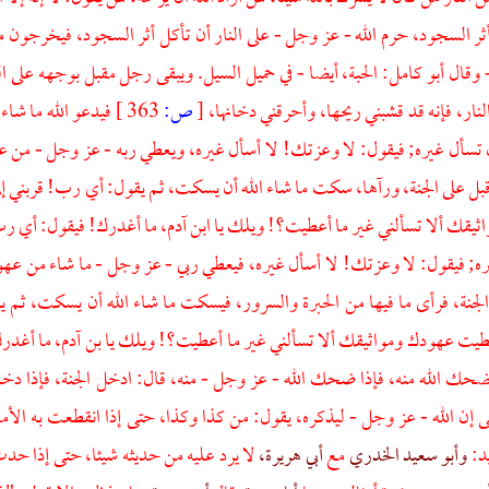
أثر السجود، حرم الله - عز وجل - على النار أن تأكل أثر السجود، فيخرجون من
- وقال
أبو كامل:
الحبة، أيضا - في حميل السيل. ويبقى رجل مقبل بوجهه على 
ار، فإنه قد قشبني ريحها، وأحرقني دخانها،
[
ص:
363 ]
فيدعو الله ما شاء
تسأل غيره; فيقول: لا وعزتك! لا أسأل غيره، ويعطي ربه - عز وجل - من ع
 أقبل على الجنة، ورآها، سكت ما شاء الله أن يسكت، ثم يقول: أي رب! قربني إ
يقك ألا تسألني غير ما أعطيت؟! ويلك يا ابن
آدم،
ما أغدرك! فيقول: أي رب
ه; فيقول: لا وعزتك! لا أسأل غيره، فيعطي ربي - عز وجل - ما شاء من عهود و
لجنة، فرأى ما فيها من الحبرة والسرور، فيسكت ما شاء الله أن يسكت، ثم ي
طيت عهودك ومواثيقك ألا تسألني غير ما أعطيت؟! ويلك يا بن
آدم،
ما أغدر
ضحك الله منه، فإذا ضحك الله - عز وجل - منه، قال: ادخل الجنة، فإذا دخله
 إن الله - عز وجل - ليذكره، يقول: من كذا وكذا، حتى إذا انقطعت به الأما
د:
وأبو سعيد الخدري
مع
أبي هريرة،
لا يرد عليه من حديثه شيئا، حتى إذا حد