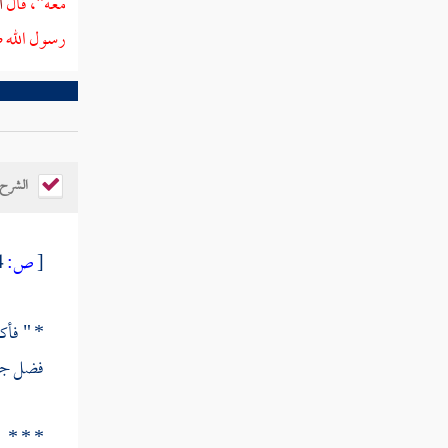
معه"، قال
أ
رسول الله ص
الشرح
[
ص:
364 ]
* " فأكو
فضل جزئي
* * *