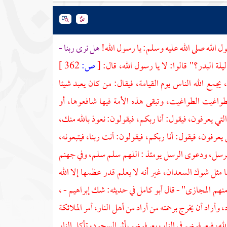
ل الله صلى الله عليه وسلم: يا رسول الله!
هل نرى ربنا -
ة البدر؟" قالوا: لا يا رسول الله، قال:
[
ص:
362 ]
ع الله الناس يوم القيامة، فيقال: من كان يعبد شيئا
لطواغيت الطواغيت، وتبقى هذه الأمة فيها شافعوها، أو
لتي يعرفون، فيقول: أنا ربكم، فيقولون: نعوذ بالله منك،
ي يعرفون، فيقول: أنا ربكم، فيقولون: أنت ربنا، فيتبعونه،
الرسل، ودعوى الرسل يومئذ : اللهم سلم سلم، وفي جهنم
 مثل شوك السعدان، غير أنه لا يعلم قدر عظمها إلا الله
ومنهم المجازى" - قال
أبو كامل
في حديثه: شك
إبراهيم
- ،
وأراد أن يخرج برحمته من أراد من أهل النار، أمر الملائكة
الله، فيعرفونهم في النار، يعرفونهم بأثر السجود، تأكل النار