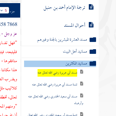
ترجمة الإمام أحمد بن حنبل
جزء
5
7868 3858 - (7927) - (2 \ 293 - 294) عن
أحوال المسند
عز وجل - ي
مسند العشرة المبشرين بالجنة وغيرهم
"فهل تضارو
مسانيد أهل البيت
فليتبعه، في
منافقوها - 
مسانيد المكثرين
هذا مكاننا ح
مسند أبي هريرة رضي الله تعالى عنه
ويضرب الصرا
تتمة مسند أبي هريرة رضي الله تعالى عنه
كلاليب مثل 
تعالى، تخطف
مسند أبي سعيد الخدري رضي الله تعالى عنه
وأرضاه
"ومنهم المخر
أن يخرجوا من
تتمة مسند أبي سعيد الخدري رضي الله تعالى