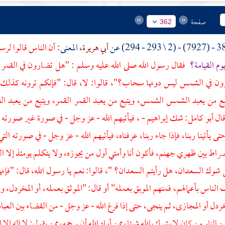
صفحة
362
أبي هريرة،
المعنى:
أن الناس قالوا لرسو
وم القيامة؟
فقال رسول الله صلى الله عليه وسلم : "هل تضارون في القمر ليل
ن في الشمس ليس دونها سحاب؟"، قالوا: لا، قال: "فإنكم ترونه كذلك، يجم
تبع من يعبد الشمس الشمس، ويتبع من يعبد القمر القمر، ويتبع من يعبد ا
قال
أبو كامل:
شك
إبراهيم
- ، فيأتيهم الله - عز وجل - في صورة غير صورته ا
تى يأتينا ربنا، فإذا جاء ربنا، عرفناه، فيأتيهم الله - عز وجل - في صورته الت
ط بين ظهري جهنم، فأكون أنا وأمتي أول من يجوزه، ولا يتكلم يومئذ إلا 
شوك السعدان، هل رأيتم السعدان؟ "، قالوا: نعم يا رسول الله، قال: "فإنها
 الناس بأعمالهم، فمنهم الموبق بعمله" أو قال: "الموثق بعمله، أو المخردل، 
دل أو المجازى، ثم ينجى، حتى إذا فرغ الله - عز وجل - من القضاء بين العباد، 
 النار من كان لا يشرك بالله شيئا، ممن أراد الله أن يرحمه، ممن يقول: لا إله إلا 