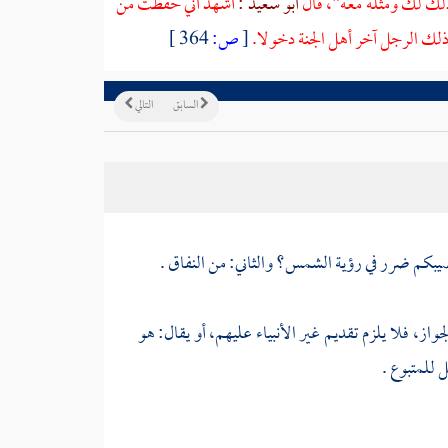
لك لك ومثله معه"، قال
أبو سعيد :
أشهد أني حفظت من
لك الرجل آخر أهل الجنة دخولا.
[
ص:
364 ]
السابق
التالي
صيبكم ضرر في رؤية الشمس؟ والثاني: من النفاق .
جواز، فلا يلزم تقديم غير الأنبياء عليهم، أو يقال: هو
 للمتبوع .