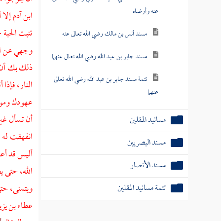
عنه وأرضاه
ابن
آدم
إلا 
تنبت الحبة 
مسند أنس بن مالك رضي الله تعالى عنه
وجهي عن الن
مسند جابر بن عبد الله رضي الله تعالى عنهما
ذلك بك أن 
تتمة مسند جابر بن عبد الله رضي الله تعالى
النار، فإذا
عنهما
عهودك ومواث
أن تسأل غير
مسانيد المقلين
انفهقت له ا
مسند البصريين
أليس قد أع
مسند الأنصار
الله، حتى ي
تتمة مسانيد المقلين
ويتمنى، حتى
عطاء بن يزي