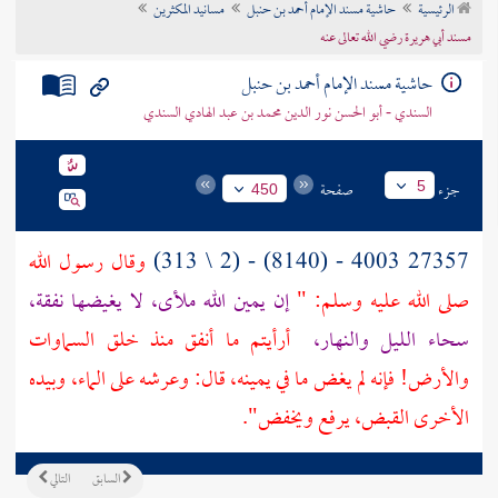
الرئيسية
حاشية مسند الإمام أحمد بن حنبل
مسانيد المكثرين
تراجم الأعلام
مسند أبي هريرة رضي الله تعالى عنه
حاشية مسند الإمام أحمد بن حنبل
السندي - أبو الحسن نور الدين محمد بن عبد الهادي السندي
جزء
صفحة
5
450
27357 4003 - (8140) - (2 \ 313)
وقال رسول الله
صلى الله عليه وسلم: "
إن يمين الله ملأى، لا يغيضها نفقة،
سحاء الليل والنهار،
أرأيتم ما أنفق منذ خلق السماوات
والأرض! فإنه لم يغض ما في يمينه، قال: وعرشه على الماء، وبيده
الأخرى القبض، يرفع ويخفض".
السابق
التالي