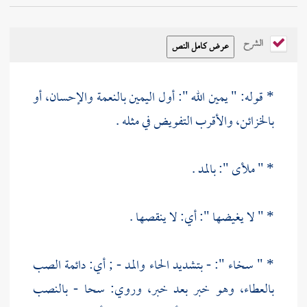
الشرح
* قوله: " يمين الله ": أول اليمين بالنعمة والإحسان، أو
بالخزائن، والأقرب التفويض في مثله .
* " ملأى ": بالمد .
* " لا يغيضها ": أي: لا ينقصها .
* " سخاء ": - بتشديد الحاء والمد - ; أي: دائمة الصب
بالعطاء، وهو خبر بعد خبر، وروي: سحا - بالنصب