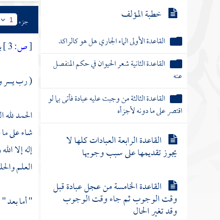
خطبة المؤلف
جزء
1
القاعدة الأولى الماء الجاري هل هو كالراكد
[
ص:
3 ]
ب
القاعدة الثانية شعر الحيوان في حكم المنفصل
عنه
( رب يسر وأ
القاعدة الثالثة من وجبت عليه عبادة فأتى بما لو
اقتصر على ما دونه لأجزأه
الحمد لله ا
شاء على ما 
القاعدة الرابعة العبادات كلها لا
إله إلا الل
يجوز تقديمها على سبب وجوبها
العلم والحل
القاعدة الخامسة من عجل عبادة قبل
وقت الوجوب ثم جاء وقت الوجوب
" أما بعد "
وقد تغير الحال