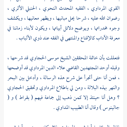
القوي المرداوي
، الفقيه المحدث النحوي ، الحنبلي الأثري ،
رضوان الله عليه ، شرحا يحل مبانيها ، ويظهر معانيها ، ويكشف
وجوه مخدراتها ، ويوضح دلائل أبياتها ، ويكون لأبناء زماننا في
معرفة الآداب كالإقناع والمنتهى في الفقه عند ذوي الألباب .
فتعللت بأن خاتمة المحققين
الشيخ موسى الحجاوي
قد شرحها ،
وقبله أوحد المجتهدين
القاضي علاء الدين المرداوي
قد أوضحها
، فمن أنا حتى أتجرأ على شرح هذه الرسالة ، وأدخل بين البحر
والنهر بهذه البلالة ، ومن لي باطلاع
المرداوي
وتحقيق
الحجاوي
؟ وهل أنا حينئذ إلا كمن ذهب إلى جماعة فيهم (
بقراط
) و (
جالينوس
) وقال أنا الطبيب المداوي .