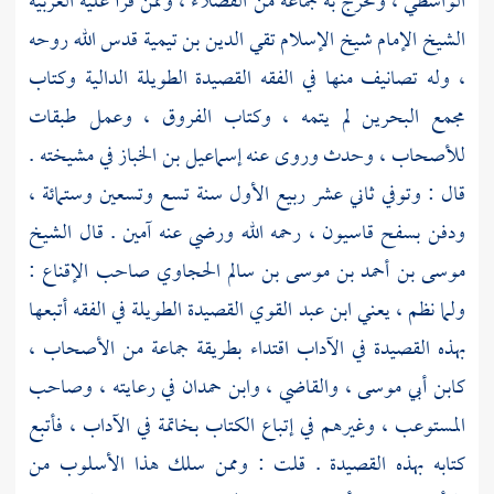
الواسطي
، وتخرج به جماعة من الفضلاء ، وممن قرأ عليه العربية
الشيخ الإمام شيخ الإسلام
تقي الدين بن تيمية
قدس الله روحه
، وله تصانيف منها في الفقه القصيدة الطويلة الدالية وكتاب
مجمع البحرين لم يتمه ، وكتاب الفروق ، وعمل طبقات
للأصحاب ، وحدث وروى عنه
إسماعيل بن الخباز
في مشيخته .
قال : وتوفي ثاني عشر ربيع الأول سنة تسع وتسعين وستمائة ،
ودفن
بسفح قاسيون
، رحمه الله ورضي عنه آمين . قال الشيخ
موسى بن أحمد بن موسى بن سالم الحجاوي
صاحب الإقناع :
ولما نظم ، يعني
ابن عبد القوي
القصيدة الطويلة في الفقه أتبعها
بهذه القصيدة في الآداب اقتداء بطريقة جماعة من الأصحاب ،
كابن أبي موسى
، والقاضي ،
وابن حمدان
في رعايته ، وصاحب
المستوعب ، وغيرهم في إتباع الكتاب بخاتمة في الآداب ، فأتبع
كتابه بهذه القصيدة . قلت : وممن سلك هذا الأسلوب من