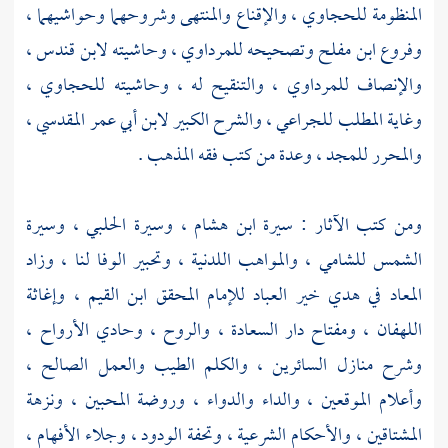
المنظومة
للحجاوي
، والإقناع والمنتهى وشروحهما وحواشيهما ،
وفروع
ابن مفلح
وتصحيحه
للمرداوي
، وحاشيته
لابن قندس
،
والإنصاف
للمرداوي
، والتنقيح له ، وحاشيته
للحجاوي
،
وغاية المطلب
للجراعي
، والشرح الكبير
لابن أبي عمر المقدسي
،
والمحرر
للمجد
، وعدة من كتب فقه المذهب .
ومن كتب الآثار : سيرة
ابن هشام
، وسيرة
الحلبي
، وسيرة
الشمس
للشامي
، والمواهب اللدنية ، وتحبير الوفا لنا ، وزاد
المعاد في هدي خير العباد للإمام المحقق
ابن القيم
، وإغاثة
اللهفان ، ومفتاح دار السعادة ، والروح ، وحادي الأرواح ،
وشرح منازل السائرين ، والكلم الطيب والعمل الصالح ،
وأعلام الموقعين ، والداء والدواء ، وروضة المحبين ، ونزهة
المشتاقين ، والأحكام الشرعية ، وتحفة الودود ، وجلاء الأفهام ،