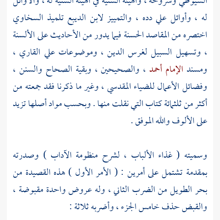
السيوطي
وشروحه ، والهيئة السنية في الهيئة السنية له ، والأوائل
له ، وأوائل علي دده ، والتمييز
لابن الديبع
تلميذ
السخاوي
اختصره من المقاصد الحسنة فيما يدور من الأحاديث على الألسنة
، وتسهيل السبيل لغرس الدين ، وموضوعات
علي القاري
،
ومسند
الإمام أحمد
، والصحيحين ، وبقية الصحاح والسنن ،
وفضائل الأعمال
للضياء المقدسي
، وغير ما ذكرنا فقد جمعته من
أكثر من ثلثمائة كتاب التي نقلت منها . وبحسب مواد أصلها تزيد
على الألوف والله الموفق .
وسميته ( غذاء الألباب ، لشرح منظومة الآداب ) وصدرته
بمقدمة تشتمل على أمرين : ( الأمر الأول ) هذه القصيدة من
بحر الطويل من الضرب الثاني ، وله عروض واحدة مقبوضة ،
والقبض حذف خامس الجزء ، وأضربه ثلاثة :