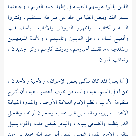
الذين بذلوا نفوسهم النفيسة في إظهار دينه القويم ، وجاهدوا
بسمر القنا وبيض الظبا من حاد عن صراطه المستقيم ، ونشروا
السنة والكتاب ، وأظهروا الفروض والآداب ، بأسلم قلب
وأفصح لسان ، وعلى التابعين وتابعيهم ، والأئمة المجتهدين
ومقلديهم ، ما نقلت أخبارهم ، ودونت آثارهم ، وكر الجديدان ،
وتعاقب الملوان .
( أما بعد ) فقد كان سألني بعض الإخوان ، والأحبة والأخدان ،
ممن له في العلم رغبة ، ولديه من خوف التقصير رهبة ، أن أشرح
منظومة الآداب ، نظم الإمام العلامة الأوحد ، والقدوة الفهامة
الأمجد ، سيبويه زمانه ، بل قس عصره وسحبان أوانه ، ومخجل
الدر بنظمه والضحى ببيانه ، والبحر بفيض علمه والمزن بسيل
بنانه ، الإمام القدوة شمس الدين
أبو عبد الله محمد بن عبد