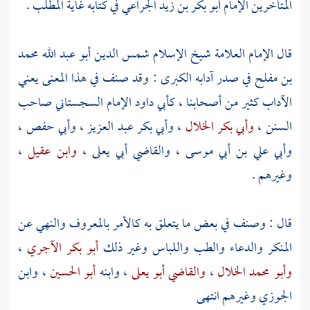
المتأخرين الإمام
أبو بكر بن زيد الجراعي
في كتابه غاية المطلب .
قال الإمام العلامة شيخ الإسلام شمس الدين
أبو عبد الله محمد
بن مفلح
في صدر آدابه الكبرى : وقد صنف في هذا المعنى يعني
الآداب كثير من أصحابنا ،
كأبي داود الإمام السجستاني
صاحب
السنن ،
وأبي بكر الخلال
،
وأبي بكر عبد العزيز
،
وأبي حفص
،
وأبي علي بن أبي موسى
،
والقاضي أبي يعلى
،
وابن عقيل
،
وغيرهم .
قال : وصنف في بعض ما يتعلق به كالأمر بالمعروف والنهي عن
المنكر والدعاء والطب واللباس وغير ذلك
أبو بكر الآجري
،
وأبو محمد الخلال
،
والقاضي أبو يعلى
، وابنه
أبو الحسين
،
وابن
الجوزي
وغيرهم انتهى