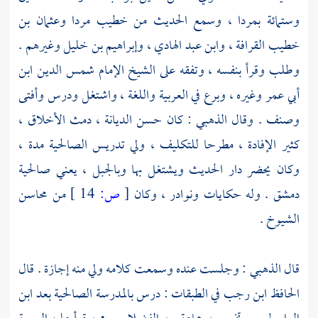
وستمائة
بمردا
، وسمع الحديث من خطيب
مردا
وعثمان بن
خطيب القرافة
،
وابن عبد الهادي
،
وإبراهيم بن خليل
وغيرهم .
وطلب وقرأ بنفسه ، وتفقه على الشيخ الإمام شمس الدين
ابن
أبي عمر
وغيره ، وبرع في العربية واللغة ، واشتغل ودرس وأفتى
وصنف . وقال
الذهبي
: كان حسن الديانة ، دمث الأخلاق ،
كثير الإفادة ، مطرحا للتكليف ، ولي تدريس
الصالحية
مدة ،
وكان يحضر دار الحديث ويشتغل بها وبالجبل ، يعني
صالحية
دمشق
. وله حكايات ونوادر ، وكان
[
ص:
14 ]
من محاسن
الشيوخ .
قال
الذهبي
: وجلست عنده وسمعت كلامه ولي منه إجازة . قال
الحافظ
ابن رجب
في الطبقات : درس
بالمدرسة الصالحية
بعد
ابن