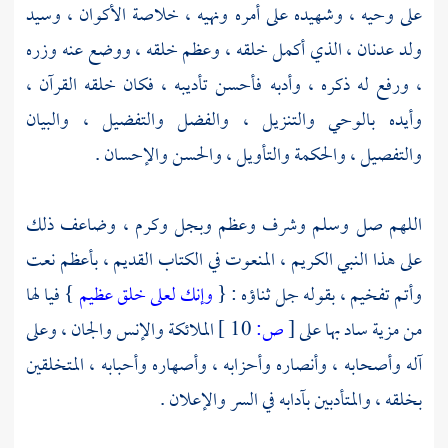
على وحيه ، وشهيده على أمره ونهيه ، خلاصة الأكوان ، وسيد
ولد عدنان ، الذي أكمل خلقه ، وعظم خلقه ، ووضع عنه وزره
، ورفع له ذكره ، وأدبه فأحسن تأديبه ، فكان خلقه القرآن ،
وأيده بالوحي والتنزيل ، والفضل والتفضيل ، والبيان
والتفصيل ، والحكمة والتأويل ، والحسن والإحسان .
اللهم صل وسلم وشرف وعظم وبجل وكرم ، وضاعف ذلك
على هذا النبي الكريم ، المنعوت في الكتاب القديم ، بأعظم نعت
وأتم تفخيم ، بقوله جل ثناؤه : {
وإنك لعلى خلق عظيم
} فيا لها
من مزية ساد بها على
[
ص:
10 ]
الملائكة والإنس والجان ، وعلى
آله وأصحابه ، وأنصاره وأحزابه ، وأصهاره وأحبابه ، المتخلقين
بخلقه ، والمتأدبين بآدابه في السر والإعلان .