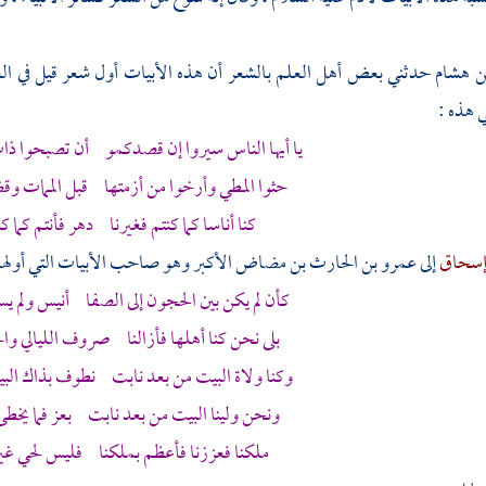
ن هشام
حدثني بعض أهل العلم بالشعر أن هذه الأبيات أول شعر قيل في
ال
ي هذه :
يا أيها الناس سيروا إن قصدكمو أن تصبحوا ذات 
حثوا المطي وأرخوا من أزمتها قبل الممات وقض
كنا أناسا كما كنتم فغيرنا دهر فأنتم كما كن
إسحاق
إلى
عمرو بن الحارث بن مضاض الأكبر
وهو صاحب الأبيات التي أولها 
كأن لم يكن بين
الحجون
إلى
الصفا
أنيس ولم يس
بلى نحن كنا أهلها فأزالنا صروف الليالي وال
وكنا ولاة
البيت
من بعد نابت نطوف بذاك
الب
ونحن ولينا
البيت
من بعد نابت بعز فما يخطئ ل
ملكنا فعززنا فأعظم بملكنا فليس لحي غير