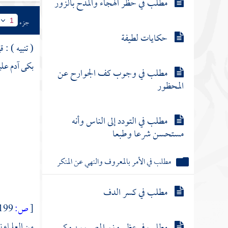
مطلب في حظر الهجاء والمدح بالزور
جزء
1
حكايات لطيفة
( تنبيه ) : 
بكى
آدم
علي
مطلب في وجوب كف الجوارح عن
المحظور
مطلب في التودد إلى الناس وأنه
مستحسن شرعا وطبعا
مطلب في الأمر بالمعروف والنهي عن المنكر
مطلب في كسر الدف
[
ص:
199 ]
من العلماء 