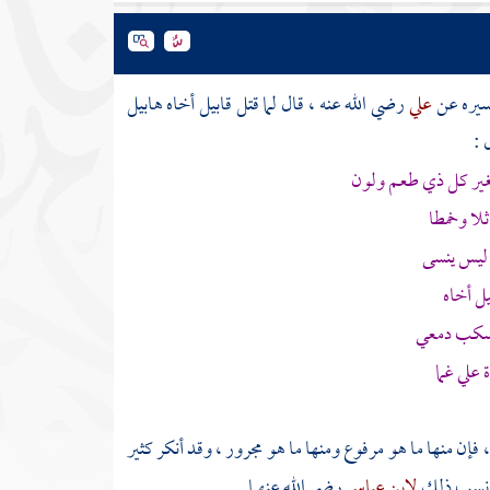
سيره عن
علي
رضي الله عنه ، قال لما قتل
قابيل
أخاه
هابيل
 :
غير كل ذي طعم ولون
لا وخمطا
ليس ينسى
يل
أخاه
 بسكب دمعي
علي غما
فإن منها ما هو مرفوع ومنها ما هو مجرور ، وقد أنكر كثير
، ونسب ذلك
لابن عباس
رضي الله عنهما .