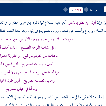
صفحة
199
قيل وإن
أول من نطق بالشعر
آدم
عليه السلام كما ذكره
ابن جرير الطبري
في تف
ه السلام وجزع وأسف على فقده ، ورثاه بشعر يعزى إليه ، وهو هذا الشعر فقال
تغيرت البلاد ومن عليها ووجه الأرض مغبر قبيح ت
وقل بشاشة الوجه الصبيح وبدل أهلها أث
بجنات من الفردوس فيح وجاورنا عدوا 
لعين ما يموت فنستريح قتل
قابيل
هاب
فوا أسفا على الوجه المليح فما لي لا أجود
وهابيل
تضمنه الضريح أرى طول الحياة 
وما أنا في حياتي مستريح
قلت : لا يخفى ما في هذا الشعر من الأقوى وهو يخالف القافية في الإعراب ، 
نسبة هذه الأبيات
لآدم
عليه السلام ، وقال إنه ممنوع من الشعر كسائر الأنبياء 