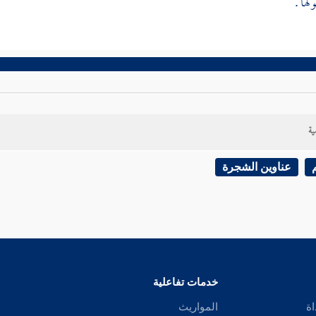
ها .
ية
عناوين الشجرة
خدمات تفاعلية
اة
المواريث