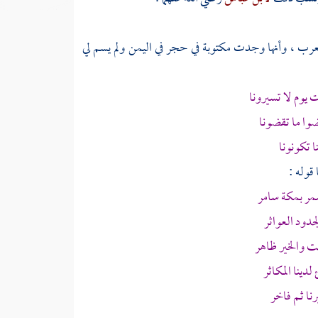
عرب
، وأنها وجدت مكتوبة في حجر في
اليمن
ولم يسم لي
يوم لا تسيرونا
وا ما تقضونا
ا تكونونا
قوله :
مر
بمكة
سامر
جدود العواثر
يت
والخير ظاهر
دينا المكاثر
نا ثم فاخر