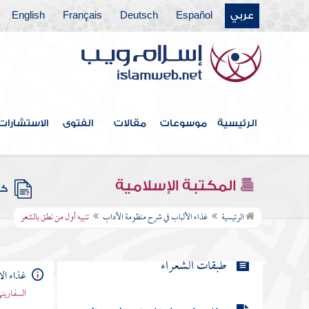
عربي
Español
Deutsch
Français
English
مطلب في سماعه صلى الله عليه
وسلم شعر أصحابه وتشبيبهم
مطلب في قوله صلى الله عليه وسلم
إن من الشعر لحكمة
الرئيسية
موسوعات
مقالات
الفتوى
الاستشارات
مطلب في وفود بني تميم
المكتبة الإسلامية
كتب
تنبيه أول من نطق بالشعر
الرئيسية
غذاء الألباب في شرح منظومة الآداب
تنبيه أول من نطق بالشعر
طبقات الشعراء
غذاء ال
السفاريني