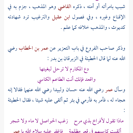
شبب بامرأته أو أمته ، ذكره
القاضي
وهو المذهب ، جزم به في
الإقناع وغيره ، وفي فصول
ابن عقيل
والترغيب ترد شهادته
كديوث ، والمذهب خلافه كما علم .
وذكر صاحب الفروع في باب التعزير عن
عمر بن الخطاب
رضي
الله عنه لما قال
الحطيئة
في
الزبرقان بن بدر
:
دع المكارم لا ترحل لبغيتها
واقعد فإنك أنت الطاعم الكاسي
وسأل
عمر
رضي الله عنه
حسان
ولبيدا
رضي الله عنهما فقالا إنه
هجاء له ، فأمر به فأرمي في بئر ثم ألقى عليه شيئا ، فقال
الحطيئة
:
ماذا تقول لأفراخ بذي مرح زغب الحواصل لا ماء ولا شجر
ألقيت كاسيهم في قعر مظلمة فاغفر عليه سلام الله يا
عمر