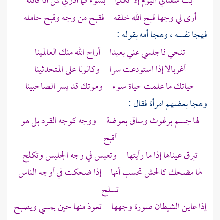
أبت شفتاي اليوم إلا تكلما بسوء فما أدري لمن أنا قائله
أرى لي وجها قبح الله خلقه فقبح من وجه وقبح حامله
فهجا نفسه ، وهجا أمه بقوله :
تنحي فاجلسي عني بعيدا أراح الله منك العالمينا
أغربالا إذا استودعت سرا وكانونا على المتحدثينا
حياتك ما علمت حياة سوء وموتك قد يسر الصاحبينا
وهجا بعضهم امرأة فقال :
لها جسم برغوث وساق بعوضة ووجه كوجه القرد بل هو
أقبح
تبرق عيناها إذا ما رأيتها وتعبس في وجه الجليس وتكلح
لها مضحك كالحش تحسب أنها إذا ضحكت في أوجه الناس
تسلح
إذا عاين الشيطان صورة وجهها تعوذ منها حين يمسي ويصبح