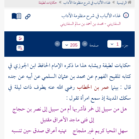
الرئيسية
غذاء الألباب في شرح منظومة الآداب
حكايات لطيفة
تراجم الأعلام
غذاء الألباب في شرح منظومة الآداب
السفاريني - محمد بن أحمد بن سالم السفاريني
جزء
صفحة
1
205
حكايات لطيفة ويشابه هذا ما ذكره الإمام الحافظ
ابن الجوزي
في
كتابه تلقيح الفهوم عن
محمد بن عثمان السلمي
عن أبيه عن جده
قال : بينما
عمر بن الخطاب
رضي الله عنه يطوف ذات ليلة في
سكك
المدينة
إذ سمع امرأة تقول :
هل من سبيل إلى خمر فأشربها أم من سبيل إلى
نصر بن حجاج
إلى فتى ماجد الأعراق مقتبل
سهل المحيا كريم غير ملجاج تهنيه أعراق صدق حين تنسبه