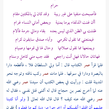
حرام
فأصبحت منفيا على غير ريبة وقد كان لي
بالمكتين
مقام
أأن غنت الذلفاء يوما بمنية وبعض أماني النساء غرام
ظننت بي الظن الذي ليس بعده بقاء ومالي جرمة فألام
فيمنعني مما تقول تكرمي وآباء صدق سابقون كرام
ويمنعها مما تقول صلاتها وحال لها في قومها وصيام
فهاتان حالانا فهل أنت راجعي فقد جب مني كاهل وسنام
فلما قرأ
عمر
الكتاب قال : أما ولي السلطان فلا ، فأقطعه دارا
بالبصرة
ودارا في سوقها . فلما مات
عمر
ركب ناقته وتوجه نحو
المدينة
قلت
: ورأيت في بعض الكتب أن سيدنا
عمر
رضي الله
عنه لما أخرج
نصر بن حجاج
قال له أتمنى قتل نفسي ، فقال له
عمر
رضي الله عنه كيف ؟ قال قال الله تعالى {
ولو أنا كتبنا
عليهم أن اقتلوا أنفسكم أو اخرجوا من دياركم ما فعلوه
} فقرن