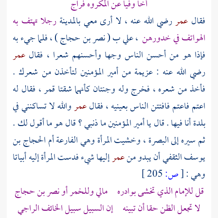
أخا وفيا عن المكروه فراج
فقال
عمر
رضي الله عنه ، لا أرى معي
بالمدينة
رجلا تهتف به
الهواتف في خدورهن
، علي ب (
نصر بن حجاج
) ، فلما جيء به
فإذا هو من أحسن الناس وجها وأحسنهم شعرا ، فقال
عمر
رضي الله عنه : عزيمة من أمير المؤمنين لتأخذن من شعرك .
فأخذ من شعره ، فخرج وله وجنتان كأنهما شقتا قمر ، فقال له
اعتم فاعتم فافتتن الناس بعينيه ، فقال
عمر
والله لا تساكنني في
بلدة أنا فيها . قال يا أمير المؤمنين ما ذنبي ؟ قال هو ما أقول لك .
ثم سيره إلى
البصرة
، وخشيت المرأة وهي
الفارعة أم الحجاج بن
يوسف الثقفي
أن يبدو من
عمر
إليها شيء فدست المرأة إليه أبياتا
وهي :
[
ص:
205 ]
قل للإمام الذي تخشى بوادره مالي وللخمر أو
نصر بن حجاج
لا تجعل الظن حقا أن تبينه إن السبيل سبيل الخائف الراجي