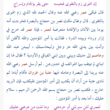
إن الهوى زم بالتقوى فحبسه حتى يقر بإلجام وإسراج
قال فبكى
عمر
رضي الله عنه وقال الحمد لله الذي زم الهوى
بالتقوى . قال وطال مكث
نصر بن حجاج
بالبصرة
فخرجت أمه
يوما بين الأذان والإقامة متعرضة
لعمر
، فإذا
عمر
قد خرج في
إزار ورداء وبيده الدرة ، فقالت يا أمير المؤمنين والله لأقفن أنا
وأنت بين يدي الله عز وجل وليحاسبنك ، أيبيتن
عبد الله
وعاصم
إلى جنبك وبيني وبين ابني الفيافي والأودية ؟ فقال لها إن
ابناي لم تهتف بهما الهواتف في خدورهن . ثم أرسل
عمر
رضي الله
عنه بريدا إلى
البصرة
وعامله فيها
عتبة بن غزوان
فأقام أياما ثم
نادى
عتبة
من أراد أن يكتب إلى أمير المؤمنين فليكتب فإن البريد
خارج ، فكتب
نصر بن حجاج
بسم الله الرحمن الرحيم ، سلام
عليك ، أما بعد يا أمير المؤمنين :
لعمري لئن سيرتني أو حرمتني وما نلت من عرضي عليك