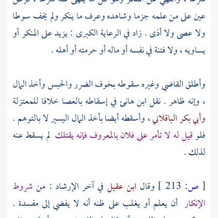
عين على من علمه جزما وشاهده وعرف ما ينكر ولم يخف سوطا
ولا عصى ولا أذى . زاد في الرعاية الكبرى : يزيد على المنكر أو
يساويه ، ولا فتنة في نفسه أو ماله أو حرمته أو أهله .
وأطلق
القاضي
وغيره سقوطه بخوف الضرر والحبس وأخذ المال
، وإنه ظاهر . نقل
ابن هانئ
في إسقاطه بالعصا خلافا
للمعتزلة
وأبي بكر الباقلاني
، وأسقطه أيضا بأخذ المال اليسير لا بالتوهم .
فلو
قيل له لا تأمر على فلان بالمعروف فإنه يقتلك
لم يسقط عنه
لذلك .
[
ص:
213 ]
وقال
ابن عقيل
في آخر الإرشاد : من
شروط
الإنكار
أن يعلم أو يغلب على ظنه أنه لا يفضي إلى مفسدة .