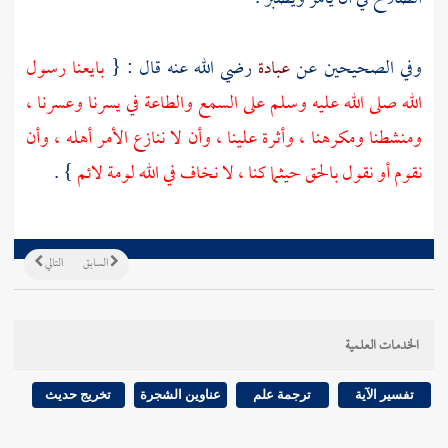
وفي الصحيحين عن
عبادة
رضي الله عنه قال : {
بايعنا رسول
الله صلى الله عليه وسلم على السمع والطاعة في يسرنا وعسرنا ،
ومنشطنا ومكرهنا ، وأثرة علينا ، وأن لا ننازع الأمر أهله ، وأن
نقوم أو نقول بالحق حيثما كنا ، لا نخاف في الله لومة لائم
} .
السابق
التالي
الخدمات العلمية
تفسير الآية
ترجمة علم
عناوين الشجرة
تخريج حديث