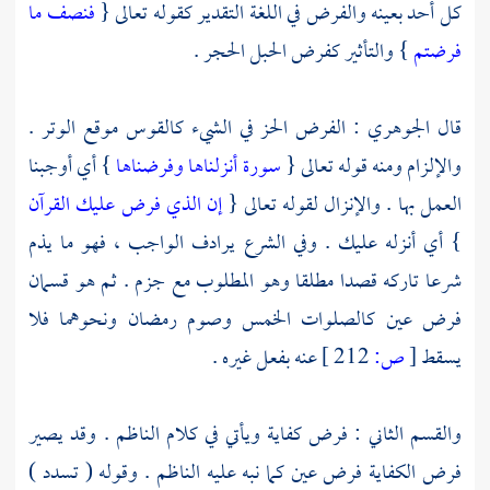
كل أحد بعينه والفرض في اللغة التقدير كقوله تعالى {
فنصف ما
فرضتم
} والتأثير كفرض الحبل الحجر .
قال
الجوهري
: الفرض الحز في الشيء كالقوس موقع الوتر .
والإلزام ومنه قوله تعالى {
سورة أنزلناها وفرضناها
} أي أوجبنا
العمل بها . والإنزال لقوله تعالى {
إن الذي فرض عليك القرآن
} أي أنزله عليك . وفي الشرع يرادف الواجب ، فهو ما يذم
شرعا تاركه قصدا مطلقا وهو المطلوب مع جزم . ثم هو قسمان
فرض عين كالصلوات الخمس وصوم رمضان ونحوهما فلا
يسقط
[
ص:
212 ]
عنه بفعل غيره .
والقسم الثاني : فرض كفاية ويأتي في كلام
الناظم
. وقد يصير
فرض الكفاية فرض عين كما نبه عليه
الناظم
. وقوله ( تسدد )