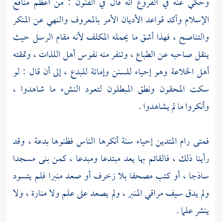
وحكي عنه في الفروع أنه قال في الفنون : من أعظم منافع
الإسلام وآكد قواعد الأديان الأمر بالمعروف والنهي عن المنكر
والتناصح ، فهذا أشق ما يحمله المكلف لأنه مقام الرسل حيث
ينقل صاحبه عن الطباع ، وتنفر منه نفوس أهل اللذات ، وتمقته
أهل الخلاعة وهو إحياء للسنن وإماتة للبدع ، إلى أن قال : لو
سكت المحقون ونطق المبطلون لتعود النشء ما شاهدوا ،
وأنكروا ما لم يشاهدوا .
فمتى رام المتدين إحياء سنة أنكرها الناس فظنوها بدعة ، وقد
رأينا ذلك ، فالقائم بها يعد مبتدعا ومبدعا ، كمن بنى مسجدا
ساذجا ، أو كتب مصحفا بلا زخرف أو صعد منبرا فلم يتسود
ولم يدق سيف مراقي المنبر ، ولم يصعد على علم ولا منارة ، ولا
ينشر علما .