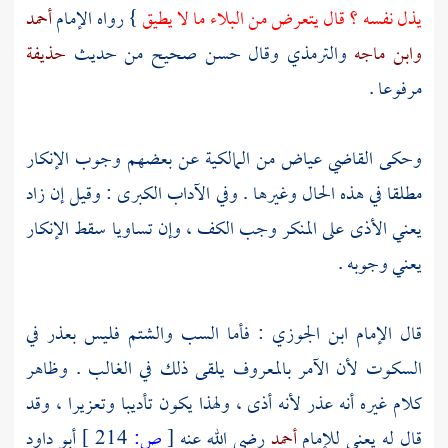
يذل نفسه ؟ قال يتعرض من البلاء ما لا يطيق
} رواه الإمام
أحمد
وابن ماجه
والترمذي
وقال حسن صحيح من حديث
حذيفة
مرفوعا .
وحكى القاضي
عياض
من المالكية عن بعضهم وجوب الإنكار
مطلقا في هذه الحال وغيرها . وفي الآداب الكبرى : وقيل إن زاد
يعني الأذى على المنكر وجب الكف ، وإن تساويا سقط الإنكار
يعني وجوبه .
قال الإمام
ابن الجوزي
: فأما السب والشتم فليس بعذر في
السكوت لأن الآمر بالمعروف يلقى ذلك في الغالب . وظاهر
كلام غيره أنه عذر لأنه أذى ، ولهذا يكون تأديبا وتعزيرا ، وقد
قال له يعني للإمام
أحمد
رضي الله عنه
[
ص:
214 ]
أبو داود