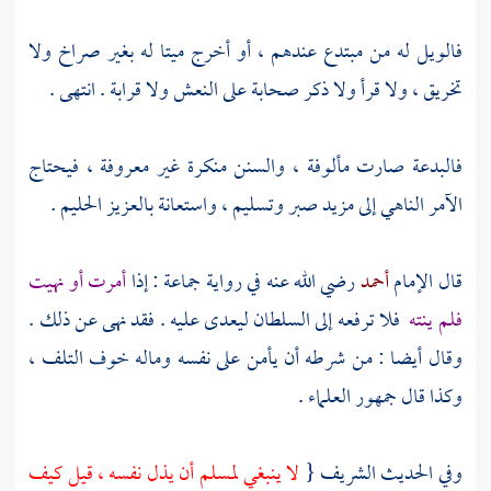
فالويل له من مبتدع عندهم ، أو أخرج ميتا له بغير صراخ ولا
تخريق ، ولا قرأ ولا ذكر صحابة على النعش ولا قرابة . انتهى .
فالبدعة صارت مألوفة ، والسنن منكرة غير معروفة ، فيحتاج
الآمر الناهي إلى مزيد صبر وتسليم ، واستعانة بالعزيز الحليم .
قال الإمام
أحمد
رضي الله عنه في رواية جماعة : إذا
أمرت أو نهيت
فلم ينته
فلا ترفعه إلى السلطان ليعدى عليه . فقد نهى عن ذلك .
وقال أيضا : من شرطه أن يأمن على نفسه وماله خوف التلف ،
وكذا قال جمهور العلماء .
وفي الحديث الشريف {
لا ينبغي لمسلم أن يذل نفسه ، قيل كيف