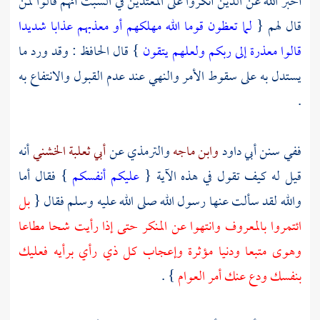
أخبر الله عن الذين أنكروا على المعتدين في السبت أنهم قالوا لمن
قال لهم {
لما تعظون قوما الله مهلكهم أو معذبهم عذابا شديدا
قالوا معذرة إلى ربكم ولعلهم يتقون
} قال الحافظ : وقد ورد ما
يستدل به على سقوط الأمر والنهي عند عدم القبول والانتفاع به
.
ففي سنن
أبي داود
وابن ماجه
والترمذي
عن
أبي ثعلبة الخشني
أنه
قيل له كيف تقول في هذه الآية {
عليكم أنفسكم
} فقال أما
والله لقد سألت عنها رسول الله صلى الله عليه وسلم فقال {
بل
ائتمروا بالمعروف وانتهوا عن المنكر حتى إذا رأيت شحا مطاعا
وهوى متبعا ودنيا مؤثرة وإعجاب كل ذي رأي برأيه فعليك
بنفسك ودع عنك أمر العوام
} .