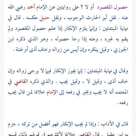
حصول المقصود
أو لا ؟ على روايتين عن الإمام
أحمد
رضي الله
عنه . نقل
أبو الحارث
الوجوب ، ونقل
حنبل
عكسه . قال في
نهاية المبتدئين : وإنما يلزم الإنكار إذا علم حصول المقصود ولم
يقم به غيره ، وعنه إذا رجا حصوله ، وهو الذي ذكره
ابن
الجوزي
، وقيل ينكره وإن أيس من زواله وخاف أذى أو فتنة .
وقال في نهاية المبتدئين : إنما يجوز الإنكار فيما لا يرجى زواله وإن
خاف أذى ، وقيل لا ، وقيل يجب . والذي ذكره
القاضي
في
المعتمد أنه لا يجب ويخير في رفعه إلى
الإمام
خلافا لمن قال يجب
رفعه .
قال في الآداب : وإذا لم يجب الإنكار فهو أفضل من تركه ، جزم
به
ابن عقيل
. قال
القاضي
خلافا لأكثرهم في قولهم ذلك قبيح