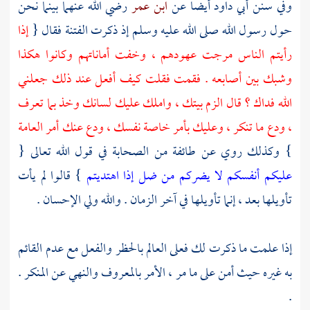
وفي سنن
أبي داود
أيضا عن
ابن عمر
رضي الله عنهما بينما نحن
حول رسول الله صلى الله عليه وسلم إذ ذكرت الفتنة فقال {
إذا
رأيتم الناس مرجت عهودهم ، وخفت أماناتهم وكانوا هكذا
وشبك بين أصابعه . فقمت فقلت كيف أفعل عند ذلك جعلني
الله فداك ؟ قال الزم بيتك ، واملك عليك لسانك وخذ بما تعرف
، ودع ما تنكر ، وعليك بأمر خاصة نفسك ، ودع عنك أمر العامة
} وكذلك روي عن طائفة من الصحابة في قول الله تعالى {
عليكم أنفسكم لا يضركم من ضل إذا اهتديتم
} قالوا لم يأت
تأويلها بعد ، إنما تأويلها في آخر الزمان . والله ولي الإحسان .
إذا علمت ما ذكرت لك فعلى العالم بالحظر والفعل مع عدم القائم
به غيره حيث أمن على ما مر ، الأمر بالمعروف والنهي عن المنكر .
.