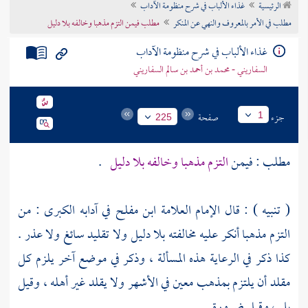
الرئيسية
غذاء الألباب في شرح منظومة الآداب
تراجم الأعلام
مطلب في الأمر بالمعروف والنهي عن المنكر
مطلب فيمن التزم مذهبا وخالفه بلا دليل
غذاء الألباب في شرح منظومة الآداب
السفاريني - محمد بن أحمد بن سالم السفاريني
جزء
صفحة
1
225
مطلب : فيمن
التزم مذهبا وخالفه بلا دليل
.
( تنبيه ) : قال الإمام العلامة
ابن مفلح
في آدابه الكبرى : من
التزم مذهبا أنكر عليه مخالفته بلا دليل ولا تقليد سائغ ولا عذر .
كذا ذكر في الرعاية هذه المسألة ، وذكر في موضع آخر يلزم كل
مقلد أن يلتزم بمذهب معين في الأشهر ولا يقلد غير أهله ، وقيل
بلى ، وقيل ضرورة .