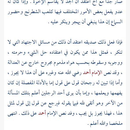
صار جدا مع أخ اعتقد أن الجد لا يقاسم الإخوة . وإذا كان له
عدو يفعل بعض الأمور المختلف فيها كلعب الشطرنج وحضور
السماع إن هذا ينبغي أن يهجر وينكر عليه .
فإذا فعل ذلك صديقه اعتقد أن ذلك من مسائل الاجتهاد التي لا
تنكر ، فمثل هذا ممن يكون في اعتقاده حل الشيء وحرمته ،
ووجوبه وسقوطه بحسب هواه مذموم مجروح خارج عن العدالة
، وقد نص
الإمام أحمد
رضي الله عنه وغيره على أن هذا لا يجوز ،
وأما إذا تبين له رجحان قول على قول إما بالأدلة المفصلة إن كان
يفهمها ويعلمها ، وإما بأن يرى أحد الرجلين أعلم بتلك المسألة
من الآخر وهو أتقى لله فيما يقوله فيرجع عن قول إلى قول لمثل
هذا ، فهذا يجوز بل يجب ، وفد نص الإمام
أحمد
على ذلك . انتهى
ملخصا والله أعلم .