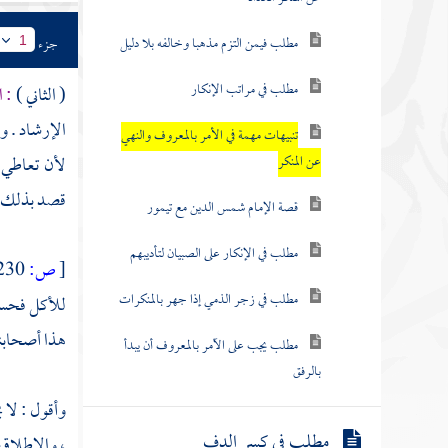
مطلب فيمن التزم مذهبا وخالفه بلا دليل
جزء
1
مطلب في مراتب الإنكار
( الثاني )
: 
الإرشاد . و
تنبيهات مهمة في الأمر بالمعروف والنهي
عن المنكر
لأن تعاطي ذ
قصد بذلك ا
قصة الإمام شمس الدين مع تيمور
مطلب في الإنكار على الصبيان لتأديبهم
[
ص:
230 ]
مطلب في زجر الذمي إذا جهر بالمنكرات
للأكل فحسب 
هذا أصحابنا
مطلب يجب على الآمر بالمعروف أن يبدأ
بالرفق
وأقول
: لا 
مطلب في كسر الدف
، والإطلاق 