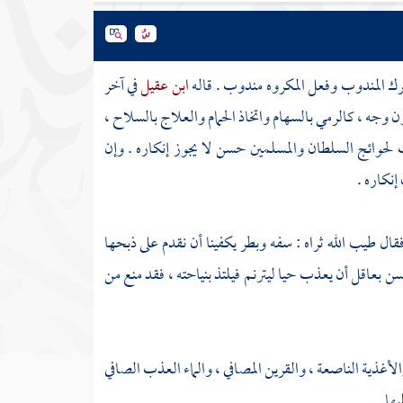
ك المندوب وفعل المكروه مندوب . قاله
ابن عقيل
في آخر
 وجه ، كالرمي بالسهام واتخاذ الحمام والعلاج بالسلاح ،
 لحوائج السلطان والمسلمين حسن لا يجوز إنكاره . وإن
نكاره .
قال طيب الله ثراه : سفه وبطر يكفينا أن نقدم على ذبحها
ن بعاقل أن يعذب حيا ليترنم فيلتذ بنياحته ، فقد منع من
لأغذية الناصعة ، والقرين المصافي ، والماء العذب الصافي
ها .