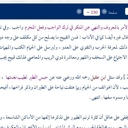
صفحة
230
الأمر بالمعروف والنهي عن المنكر في ترك الواجب وفعل المحرم
واجب . وفي تر
قال غيره أيضا كما في الآداب : فمن القبيح ما يصلح من كل مكلف على وجه دون
لك لمعرفة الحرب والتقوي على العدو ، وليرسل على الحمام الكتب والمهمات
لاجتماع على السخف واللهو ومعاشرة ذوي الريب والمعاصي فذلك قبيح يجب إ
وقد سئل
ابن عقيل
رحمه الله ورضي عنه عن
حبس الطير لطيب نغمتها
، ف
، لأن الهواتف من الحمام ربما هتفت نياحة على الطيران وذكر فراخها ، أفيحس
 وسموه سفها . انتهى .
يخفى على عاقل أن كثرة ترنم الطيور على تذكرها إلفها من الأماكن الشاسعة ، وا
الرحيب ، ومخالطة الحبيب ، مع الوكر المشتهى لديها ، والأغصان والعكوف علي