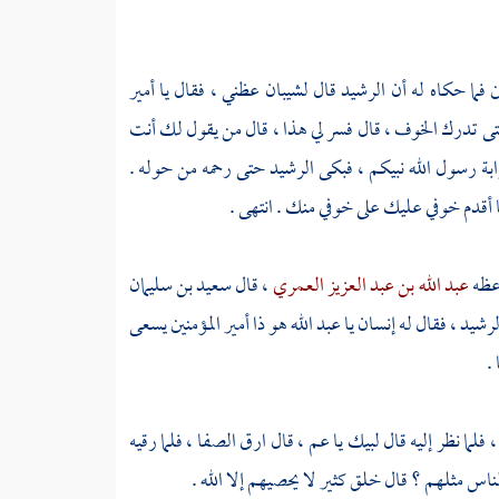
 فما حكاه له أن
الرشيد
قال
لشيبان
عظني ، فقال يا أمير
تدرك الخوف ، قال فسر لي هذا ، قال من يقول لك أنت
بة رسول الله نبيكم ، فبكى
الرشيد
حتى رحمه من حوله .
أقدم خوفي عليك على خوفي منك . انتهى .
ظه
عبد الله بن عبد العزيز العمري
، قال
سعيد بن سليمان
لرشيد
، فقال له إنسان يا
عبد الله
هو ذا أمير المؤمنين يسعى
.
، فلما نظر إليه قال لبيك يا عم ، قال ارق
الصفا
، فلما رقيه
اس مثلهم ؟ قال خلق كثير لا يحصيهم إلا الله .