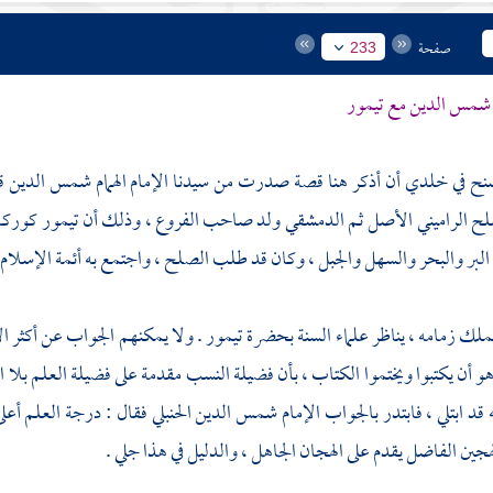
صفحة
233
شمس الدين
مع
تيمور
نح في خلدي أن أذكر هنا قصة صدرت من سيدنا الإمام الهمام شمس الدين 
لح الراميني
الأصل ثم الدمشقي ولد صاحب الفروع ، وذلك أن
تيمور
كوركان
لبر والبحر والسهل والجبل ، وكان قد طلب الصلح ، واجتمع به أئمة الإسلام
لك زمامه ، يناظر علماء السنة بحضرة
تيمور
. ولا يمكنهم الجواب عن أكثر ال
 أن يكتبوا ويختموا الكتاب ، بأن فضيلة النسب مقدمة على فضيلة العلم بلا 
قد ابتلي ، فابتدر بالجواب الإمام
شمس الدين الحنبلي
فقال : درجة العلم أعل
هجين الفاضل يقدم على الهجان الجاهل ، والدليل في هذا جلي .