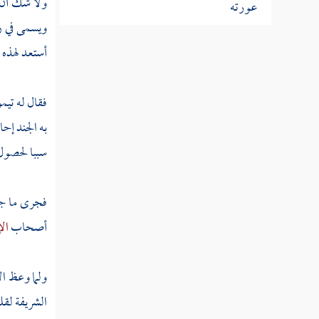
ولا شك أن 
عورته
ويسمى في ر
أستعد لهذه 
مطلب في هجر من يدعو لأمر مضل
فقال له
تيم
مطلب في حظر انتفاء التسليم فوق
ثلاثة
به الجند إح
سببا لحصول 
مطلب هل يزول الهجر المحرم
بالسلام
فجرى ما جر
أصحاب
الإ
مطلب في فضل بدء السلام ورده وأنه من أسماء
الله الحسنى
ولما وعظ ال
مطلب في ذكر طرف من مناقب
الشريفة لقل
سيدنا الإمام أحمد