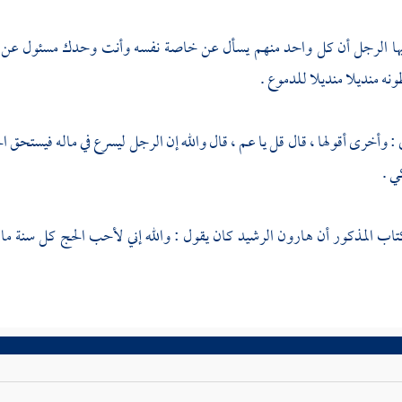
يها الرجل أن كل واحد منهم يسأل عن خاصة نفسه وأنت وحدك مسئول عن ا
نه منديلا منديلا للدموع .
: وأخرى أقولها ، قال قل يا عم ، قال والله إن الرجل ليسرع في ماله فيستحق 
ي .
تاب المذكور أن
هارون الرشيد
كان يقول : والله إني لأحب الحج كل سنة ما