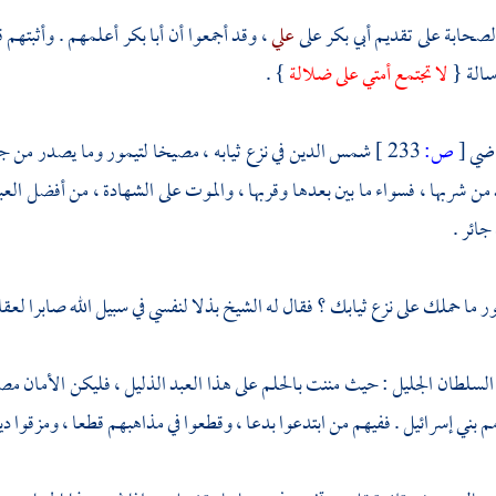
الصحابة على تقديم
أبي بكر
على
علي
، وقد أجمعوا أن
أبا بكر
أعلمهم . وأثبتهم ق
الة {
لا تجتمع أمتي على ضلالة
} .
اضي
[
ص:
233 ]
شمس الدين
في نزع ثيابه ، مصيخا
لتيمور
وما يصدر من جوا
 من شربها ، فسواء ما بين بعدها وقربها ، والموت على الشهادة ، من أفضل العبا
ائر .
ور
ما حملك على نزع ثيابك ؟ فقال له الشيخ بذلا لنفسي في سبيل الله صابرا لعق
ا السلطان الجليل : حيث مننت بالحلم على هذا العبد الذليل ، فليكن الأمان
مم
بني إسرائيل
. ففيهم من ابتدعوا بدعا ، وقطعوا في مذاهبهم قطعا ، ومزقوا دين