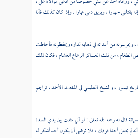
ي ، ووعاه أحد عن سني خصوصا من ادعى موالاة علي ،
إنه يقتلني جهارا ، ويريق دمي نهارا . وإذا كان كذلك فأنا
، ويحرسونه من أعدائه في ذهابه لداره ويحفظونه فأحاطت
عض الطغام ، من تلك العساكر الرعاع الغشام ، فكان ذلك
اريخ
تيمور
، والشيخ
العليمي
في المقصد الأحمد ، تراجم
ائة قال له رحمه الله تعالى : لو أني مثلت بين يدي السدة
 أنه لم يجعل أحدا فوقك ، فلا ترضى أن يكون أحد أشكر له