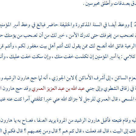
ق بصدقات وأطلق محبوسين .
ووعظ أيضا في السنة المذكورة والخليفة حاضر فبالغ في وعظ أمير المؤمنين
أن تصحب من يخوفك حتى تدرك الأمن ، خير لك من أن تصحب من يؤمنك حتى 
رعية فاتق الله أنصح لك ممن يقول لك أنتم أهل بيت مغفور لكم ، وأنتم قرا
كلامي : يا أمير المؤمنين إن تكلمت خفت منك ، وإن سكت خفت عليك ، وأنا 
العزم الساكن ، إلى أشرف الأماكن )
لابن الجوزي
، أنه لما حج
هارون الرشيد
وع
في
زقاق الشطوي
وإلى جنبي
عبد الله بن عبد العزيز العمري
وقد حج
هارون ا
 المسعى ، قال
العمري
للرجل لا جزاك الله عني خيرا كلفتني أمرا كنت عنه غنيا 
ه وقام فتبعته فأقبل
هارون الرشيد
من
المروة
يريد
الصفا
، فصاح به يا
هارون
فك إلى
البيت
، قال قد فعلت ، قال كم هم ؟ قال ومن يحصيهم ؟ قال فكم في الن