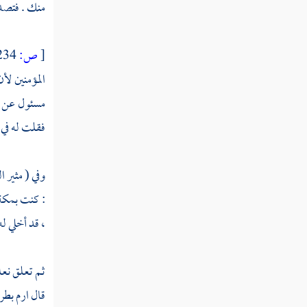
منك . فتصد
مطلب في استئذان مريد الدخول على غيره
[
ص:
234 ]
مطلب أول من صافح وعانق سيدنا
المؤمنين ل
إبراهيم عليه السلام
مسئول عن ال
فقلت له في 
مطلب في كراهة الانحناء وجواز
تقبيل الرأس واليد
وفي ( مثير 
مطلب يباح تقبيل اليد والمعانقة تدينا
: كنت
بمكة
، قد أخلي له
مطلب في كراهة العناق
ثم تعلق نعلي
مطلب في كراهة مناجاة الاثنين دون
قال ارم بطر