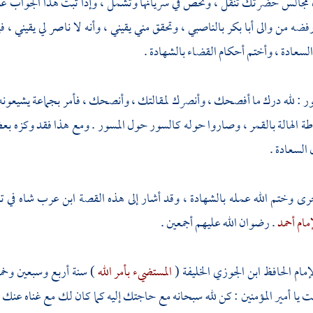
مجالس حضرتك تنقل ، وتخص في سريانها وتشمل ، وإذا ثبت هذا الجواب عن
فضه من والى
أبا بكر
بالناصبي ، وتحقق مني يقيني ، وأنه لا ناصر لي يقيني ، ف
السعادة ، وأختم أحكام القضاء بالشهادة .
ور
: لله درك ما أفصحك ، وأنصرك لمقالتك ، وأنصحك ، فأمر بجماعة يشيعونه 
اطة الهالة بالقمر ، وصاروا حوله كالسور حول المسور . ومع هذا فقد وكزه ب
السعادة .
ى وختم الله عمله بالشهادة ، وقد أشار إلى هذه القصة
ابن عرب شاه
في ت
مام أحمد
. رضوان الله عليهم أجمعين .
إمام الحافظ
ابن الجوزي
الخليفة (
المستضيء بأمر الله
) سنة أربع وسبعين وخمسم
ت يا أمير المؤمنين : كن لله سبحانه مع حاجتك إليه كما كان لك مع غناه عنك