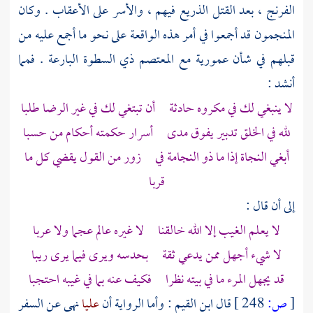
الفرنج ، بعد القتل الذريع فيهم ، والأسر على الأعقاب . وكان
المنجمون قد أجمعوا في أمر هذه الواقعة على نحو ما أجمع عليه من
قبلهم في شأن
عمورية
مع
المعتصم
ذي السطوة البارعة . فمما
أنشد :
لا ينبغي لك في مكروه حادثة أن تبتغي لك في غير الرضا طلبا
لله في الخلق تدبير يفوق مدى أسرار حكمته أحكام من حسبا
أبغي النجاة إذا ما ذو النجامة في زور من القول يقضي كل ما
قربا
إلى أن قال :
لا يعلم الغيب إلا الله خالقنا لا غيره عالم عجما ولا عربا
لا شيء أجهل ممن يدعي ثقة بحدسه ويرى فيما يرى ريبا
قد يجهل المرء ما في بيته نظرا فكيف عنه بما في غيبه احتجبا
[
ص:
248 ]
قال
ابن القيم
: وأما الرواية أن
عليا
نهى عن السفر