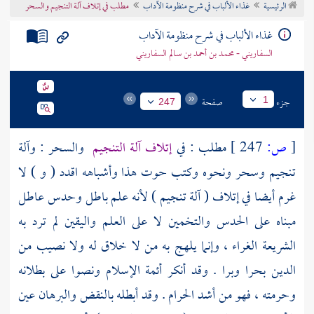
الرئيسية
غذاء الألباب في شرح منظومة الآداب
مطلب في إتلاف آلة التنجيم والسحر
تراجم الأعلام
غذاء الألباب في شرح منظومة الآداب
السفاريني - محمد بن أحمد بن سالم السفاريني
جزء
صفحة
1
247
[
ص:
247 ]
مطلب : في
إتلاف آلة التنجيم
والسحر : وآلة
تنجيم وسحر ونحوه وكتب حوت هذا وأشباهه اقدد ( و ) لا
غرم أيضا في إتلاف ( آلة تنجيم ) لأنه علم باطل وحدس عاطل
مبناه على الحدس والتخمين لا على العلم واليقين لم ترد به
الشريعة الغراء ، وإنما يلهج به من لا خلاق له ولا نصيب من
الدين بحرا وبرا . وقد أنكر أئمة الإسلام ونصوا على بطلانه
وحرمته ، فهو من أشد الحرام . وقد أبطله بالنقض والبرهان عين