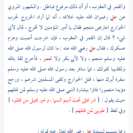
والقمر في العقرب ، أو أن ذلك مرفوع فباطل . والمشهور المروي
عن
علي
رضوان الله عليه خلافه ، أنه لما أراد الخروج لحرب
الخوارج
اعترض منجم فقال يا أمير المؤمنين لا تخرج ، قال لأي
شيء ؟ قال إن القمر في العقرب ، فإن خرجت أصبت وهزم
عسكرك ، فقال
علي
رضي الله عنه : ما كان لرسول الله صلى الله
عليه وسلم منجم ، ولا
لأبي بكر
ولا
لعمر
، فأخرج ثقة بالله
وتكذيبا لقولك ، فما سافر بعد رسول الله صلى الله عليه وسلم
سفرة أبرك منها ، قتل
الخوارج
وكفى المسلمين شرهم ، ورجع
مؤيدا منصورا فائزا ببشارة النبي صلى الله عليه وسلم لمن قتلهم
حيث يقول : {
شر قتلى تحت أديم السما ، وخير قتيل من قتلوه
}
وفي لفظ {
طوبى لمن قتلهم
} .
ومما ينسب لسيدنا
علي
رضي الله تعالى عنه قوله :