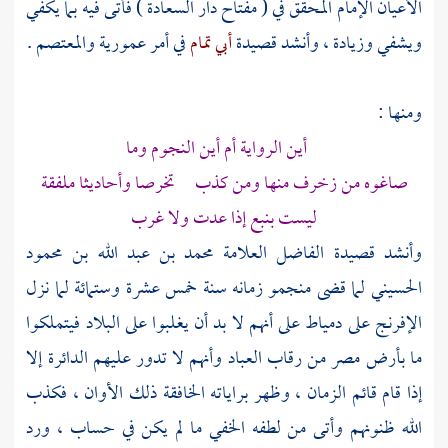
الأعيان الإمام المحقق في ( مفتاح دار السعادة ) فأتى فيه بما يكفي
ويشفي وزيادة ، وأنشد قصيدة
أبي تمام
في أمر
عمورية
والمعتصم
.
ومنها :
أين الرواية أم أين النجوم وما
صاغوه من زخرف منها ومن كذب تخرصا وأحاديثا ملفقة
ليست بنبع إذا عدت ولا غرب
وأنشد قصيدة الفاضل العلامة
محمد بن عبد الله بن محمود
الحسيني
لما قضى منجمو زمانه سنة خمس عشرة وستمائة لما نزل
الإفرنج على
دمياط
على أنهم لا بد أن يغلبوا على البلاد فيتملكوا
ما بأرض
مصر
من رقاب العباد وأنهم لا تدور عليهم الدائرة إلا
إذا قام قائم الزمان ، وظهر براياته الخافقة ذلك الأوان ، فكذب
الله ظنونهم وأتى من لطفه الخفي ما لم يكن في حساب ، ورد