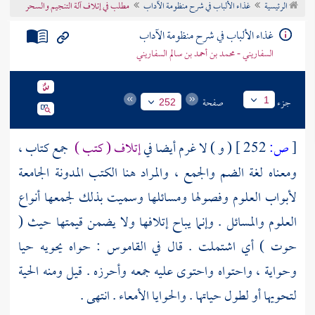
الرئيسية
غذاء الألباب في شرح منظومة الآداب
مطلب في إتلاف آلة التنجيم والسحر
تراجم الأعلام
غذاء الألباب في شرح منظومة الآداب
السفاريني - محمد بن أحمد بن سالم السفاريني
جزء
صفحة
1
252
[
ص:
252 ]
( و ) لا غرم أيضا في
إتلاف ( كتب )
جمع كتاب ،
ومعناه لغة الضم والجمع ، والمراد هنا الكتب المدونة الجامعة
لأبواب العلوم وفصولها ومسائلها وسميت بذلك لجمعها أنواع
العلوم والمسائل . وإنما يباح إتلافها ولا يضمن قيمتها حيث (
حوت ) أي اشتملت . قال في القاموس : حواه يحويه حيا
وحواية ، واحتواه واحتوى عليه جمعه وأحرزه . قيل ومنه الحية
لتحويها أو لطول حياتها . والحوايا الأمعاء . انتهى .