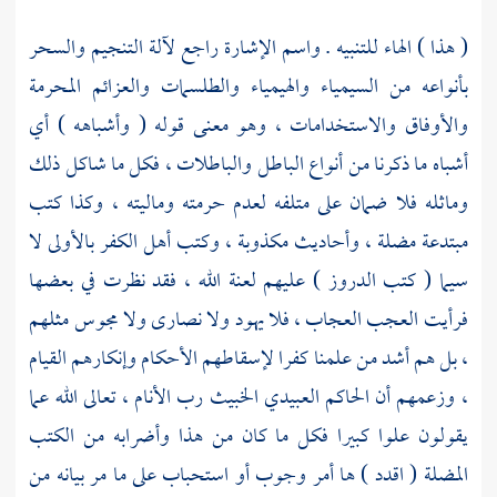
( هذا ) الهاء للتنبيه . واسم الإشارة راجع لآلة التنجيم والسحر
بأنواعه من السيمياء والهيمياء والطلسمات والعزائم المحرمة
والأوفاق والاستخدامات ، وهو معنى قوله ( وأشباهه ) أي
أشباه ما ذكرنا من أنواع الباطل والباطلات ، فكل ما شاكل ذلك
وماثله فلا ضمان على متلفه لعدم حرمته وماليته ، وكذا كتب
مبتدعة مضلة ، وأحاديث مكذوبة ، وكتب أهل الكفر بالأولى لا
سيما ( كتب الدروز ) عليهم لعنة الله ، فقد نظرت في بعضها
فرأيت العجب العجاب ، فلا يهود ولا نصارى ولا مجوس مثلهم
، بل هم أشد من علمنا كفرا لإسقاطهم الأحكام وإنكارهم القيام
، وزعمهم أن الحاكم العبيدي الخبيث رب الأنام ، تعالى الله عما
يقولون علوا كبيرا فكل ما كان من هذا وأضرابه من الكتب
المضلة ( اقدد ) ها أمر وجوب أو استحباب على ما مر بيانه من