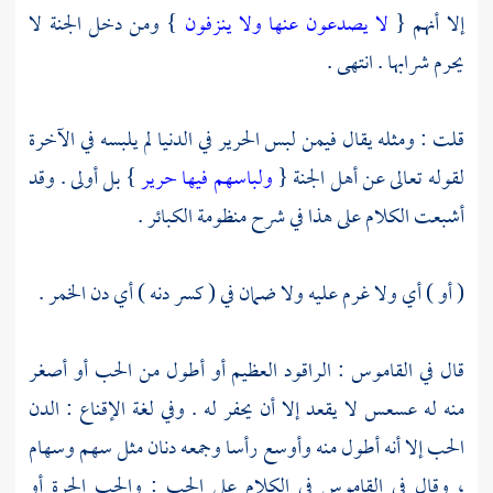
إلا أنهم {
لا يصدعون عنها ولا ينزفون
} ومن دخل الجنة لا
يحرم شرابها . انتهى .
قلت
: ومثله يقال فيمن لبس الحرير في الدنيا لم يلبسه في الآخرة
لقوله تعالى عن أهل الجنة {
ولباسهم فيها حرير
} بل أولى . وقد
أشبعت الكلام على هذا في شرح منظومة الكبائر .
( أو ) أي ولا غرم عليه ولا ضمان في ( كسر دنه ) أي دن الخمر .
قال في القاموس : الراقود العظيم أو أطول من الحب أو أصغر
منه له عسعس لا يقعد إلا أن يحفر له . وفي لغة الإقناع : الدن
الحب إلا أنه أطول منه وأوسع رأسا وجمعه دنان مثل سهم وسهام
، وقال في القاموس في الكلام على الحب : والحب الجرة أو