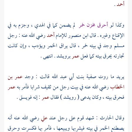
أحمد
.
وكذا لو
أحرق مخزن خمر
لم يضمن كما في الهدي ، وجزم به في
الإقناع وغيره . قال
ابن منصور
للإمام
أحمد
رضي الله عنه : رجل
مسلم وجد في بيته خمر ، قال يراق الخمر ويؤدب ، وإن كانت
تجارته يحرق بيته كما فعل
عمر
برويشد
. انتهى .
يريد ما روت
صفية بنت أبي عبد الله
قالت : وجد
عمر بن
الخطاب
رضي الله عنه في بيت رجل من ثقيف شرابا فأمر به
عمر
فحرق بيته ، وكان يدعى (
رويشد
) فقال
عمر
: إنه فويسق .
وقال
الحارث
: شهد قوم على رجل عند
علي
رضي الله عنه أنه
يصطنع الخمر في بيته فيشربها ويبيعها ، فأمر بها فكسرت وحرق