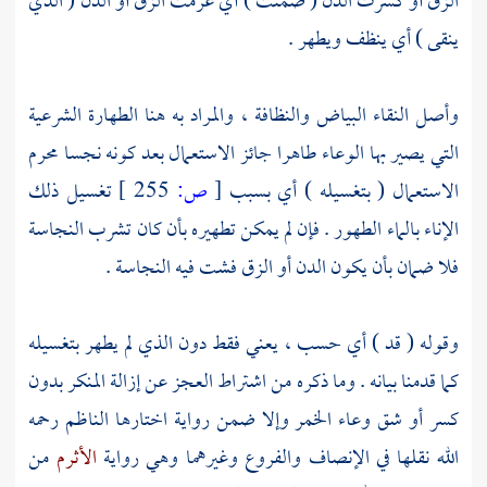
الزق أو كسرت الدن ( ضمنت ) أي غرمت الزق أو الدن ( الذي
ينقى ) أي ينظف ويطهر .
وأصل النقاء البياض والنظافة ، والمراد به هنا الطهارة الشرعية
التي يصير بها الوعاء طاهرا جائز الاستعمال بعد كونه نجسا محرم
الاستعمال ( بتغسيله ) أي بسبب
[
ص:
255 ]
تغسيل ذلك
الإناء بالماء الطهور . فإن لم يمكن تطهيره بأن كان تشرب النجاسة
فلا ضمان بأن يكون الدن أو الزق فشت فيه النجاسة .
وقوله ( قد ) أي حسب ، يعني فقط دون الذي لم يطهر بتغسيله
كما قدمنا بيانه . وما ذكره من اشتراط العجز عن إزالة المنكر بدون
كسر أو شق وعاء الخمر وإلا ضمن رواية اختارها
الناظم
رحمه
الله نقلها في الإنصاف والفروع وغيرهما وهي رواية
الأثرم
من