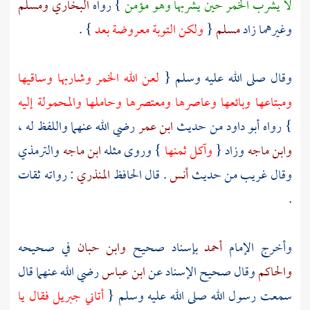
لا يشرب الخمر حين يشربها وهو مؤمن
} رواه
البخاري
ومسلم
وغيرهما زاد
مسلم
{
ولكن التوبة معروضة بعد
} .
وقال صلى الله عليه وسلم {
لعن الله الخمر وشاربها وساقيها
ومبتاعها وبائعها وعاصرها ومعتصرها وحاملها والمحمولة إليه
} رواه
أبو داود
من حديث
ابن عمر
رضي الله عنهما واللفظ له ،
وابن ماجه
وزاد {
وآكل ثمنها
} وروى مثله
ابن ماجه
والترمذي
وقال غريب من حديث
أنس
. قال
الحافظ
المنذري
: رواته ثقات
.
وأخرج الإمام
أحمد
بإسناد صحيح
وابن حبان
في صحيحه
والحاكم
وقال صحيح الإسناد عن
ابن عباس
رضي الله عنهما قال
سمعت رسول الله صلى الله عليه وسلم {
أتاني
جبريل
فقال يا