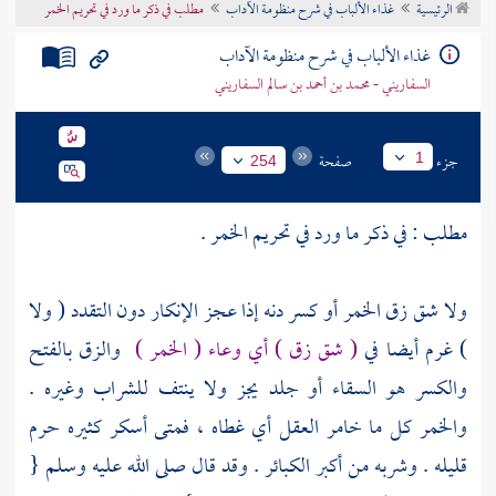
الرئيسية
غذاء الألباب في شرح منظومة الآداب
مطلب في ذكر ما ورد في تحريم الخمر
تراجم الأعلام
غذاء الألباب في شرح منظومة الآداب
السفاريني - محمد بن أحمد بن سالم السفاريني
جزء
صفحة
1
254
مطلب : في ذكر ما ورد في تحريم الخمر .
ولا شق زق الخمر أو كسر دنه إذا عجز الإنكار دون التقدد ( ولا
) غرم أيضا في
( شق زق ) أي وعاء ( الخمر )
والزق بالفتح
والكسر هو السقاء أو جلد يجز ولا ينتف للشراب وغيره .
والخمر كل ما خامر العقل أي غطاه ، فمتى أسكر كثيره حرم
قليله . وشربه من أكبر الكبائر . وقد قال صلى الله عليه وسلم {