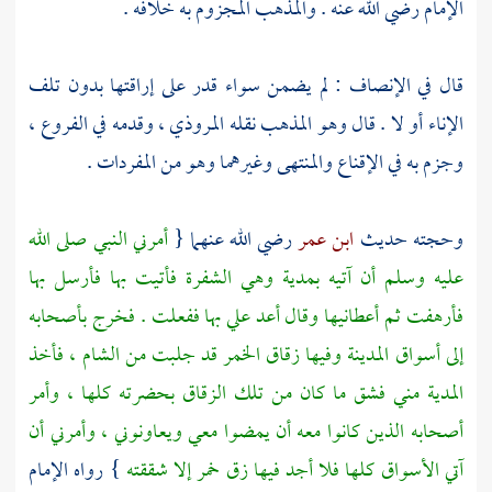
الإمام رضي الله عنه . والمذهب المجزوم به خلافه .
قال في الإنصاف : لم يضمن سواء قدر على إراقتها بدون تلف
الإناء أو لا . قال وهو المذهب نقله
المروذي
، وقدمه في الفروع ،
وجزم به في الإقناع والمنتهى وغيرهما وهو من المفردات .
وحجته حديث
ابن عمر
رضي الله عنهما {
أمرني النبي صلى الله
عليه وسلم أن آتيه بمدية وهي الشفرة فأتيت بها فأرسل بها
فأرهفت ثم أعطانيها وقال أعد علي بها ففعلت . فخرج بأصحابه
إلى أسواق
المدينة
وفيها زقاق الخمر قد جلبت من
الشام
، فأخذ
المدية مني فشق ما كان من تلك الزقاق بحضرته كلها ، وأمر
أصحابه الذين كانوا معه أن يمضوا معي ويعاونوني ، وأمرني أن
آتي الأسواق كلها فلا أجد فيها زق خمر إلا شققته
} رواه الإمام