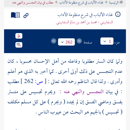
الرئيسية
غذاء الألباب في شرح منظومة الآداب
مطلب في بيان التجسس والنهي عنه
تراجم الأعلام
غذاء الألباب في شرح منظومة الآداب
السفاريني - محمد بن أحمد بن سالم السفاريني
جزء
صفحة
1
262
ولما كان الستر مطلوبا وفاعله من أهل الإحسان محسوبا ، كان
عدم التجسس على ذلك أولى أحرى . كما أخبر به الذي هو أعلم
وأدرى . ولذا قال
الناظم
رحمه الله تعالى :
[
ص:
262 ]
مطلب
: في بيان
التجسس والنهي عنه :
ويحرم تجسيس على متستر
بفسق وماضي الفسق إن لم يجدد ( ويحرم ) على كل مسلم مكلف
( تجسيس ) بالجيم هو البحث عن عيوب الناس .