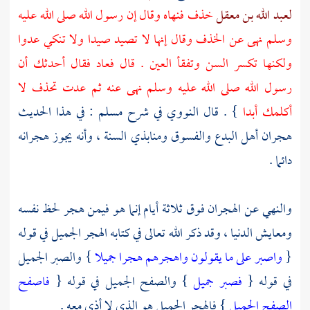
لعبد الله بن معقل
خذف فنهاه وقال إن رسول الله صلى الله عليه
وسلم نهى عن الخذف وقال إنها لا تصيد صيدا ولا تنكي عدوا
ولكنها تكسر السن وتفقأ العين . قال فعاد فقال أحدثك أن
رسول الله صلى الله عليه وسلم نهى عنه ثم عدت تحذف لا
أكلمك أبدا
} . قال
النووي
في شرح مسلم : في هذا الحديث
هجران أهل البدع والفسوق ومنابذي السنة ، وأنه يجوز هجرانه
دائما .
والنهي عن الهجران فوق ثلاثة أيام إنما هو فيمن هجر لحظ نفسه
ومعايش الدنيا ، وقد ذكر الله تعالى في كتابه الهجر الجميل في قوله
{
واصبر على ما يقولون واهجرهم هجرا جميلا
} والصبر الجميل
في قوله {
فصبر جميل
} والصفح الجميل في قوله {
فاصفح
الصفح الجميل
} فالهجر الجميل هو الذي لا أذى معه .