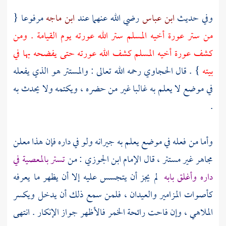
وفي حديث
ابن عباس
رضي الله عنهما عند
ابن ماجه
مرفوعا {
من ستر عورة أخيه المسلم ستر الله عورته يوم القيامة . ومن
كشف عورة أخيه المسلم كشف الله عورته حتى يفضحه بها في
بيته
} . قال
الحجاوي
رحمه الله تعالى : والمستتر هو الذي يفعله
في موضع لا يعلم به غالبا غير من حضره ، ويكتمه ولا يحدث به
.
وأما من فعله في موضع يعلم به جيرانه ولو في داره فإن هذا معلن
مجاهر غير مستتر ، قال الإمام
ابن الجوزي
: من
تستر بالمعصية في
داره وأغلق بابه
لم يجز أن يتجسس عليه إلا أن يظهر ما يعرفه
كأصوات المزامير والعيدان ، فلمن سمع ذلك أن يدخل ويكسر
الملاهي ، وإن فاحت رائحة الخمر فالأظهر جواز الإنكار . انتهى