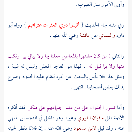
وأولى الأمور ستر العيوب .
وفي مثله جاء الحديث {
أقيلوا ذوي العثرات عثراتهم
} رواه
أبو
داود
والنسائي
عن
عائشة
رضي الله عنها .
والثاني
: من كان مشتهرا بالمعاصي معلنا بها ولا يبالي بما ارتكب
منها ولا بما قيل له
، فهذا هو الفاجر المعلن وليس له غيبة ،
ومثل هذا فلا بأس بالبحث عن أمره لتقام عليه الحدود وصرح
بذلك بعض أصحابنا . انتهى .
وأما
تسور الجدران على من علم اجتماعهم على منكر
فقد أنكره
الأئمة مثل
سفيان الثوري
وغيره وهو داخل في التجسس المنهي
عنه ، وقد قيل
لابن مسعود
رضي الله عنه : إن فلانا تقطر لحيته