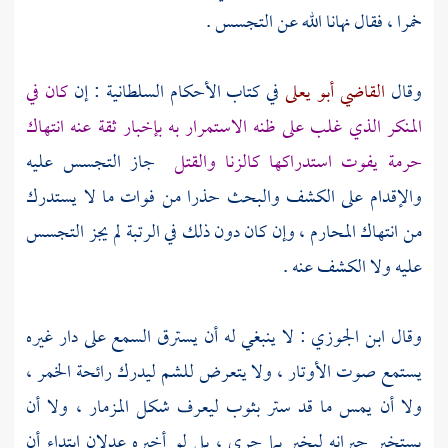
خمرا ، فقال نهانا الله عن التجسس .
وقال
القاضي أبو يعلى
في كتاب الأحكام السلطانية : إن
كان في
المنكر الذي غلب على ظنه الاستمرار به بإخبار ثقة عنه انتهاك
حرمة يفوت استدراكها كالزنا والقتل
جاز التجسس عليه
والإقدام على الكشف والبحث حذرا من فوات ما لا يستدرك
من انتهاك المحارم ، وإن كان دون ذلك في الرتبة لم يجز التجسس
عليه ولا الكشف عنه .
وقال
ابن الجوزي
: لا ينبغي له أن يسترق السمع على دار غيره
يستمع صوت الأوتار ، ولا يتعرض للشم ليدرك رائحة الخمر ،
ولا أن يمس ما قد ستر بثوب ليعرف شكل المزمار ، ولا أن
يستخبر جيرانه ليخبر بما جرى ، بل لو أخبره عدلان ابتداء أن