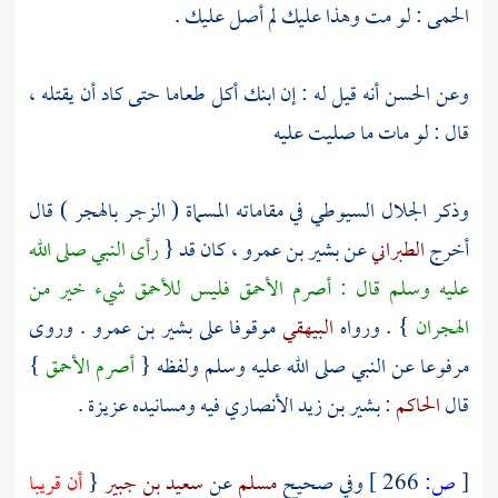
الحمى : لو مت وهذا عليك لم أصل عليك .
وعن
الحسن
أنه قيل له : إن ابنك أكل طعاما حتى كاد أن يقتله ،
قال : لو مات ما صليت عليه
وذكر
الجلال السيوطي
في مقاماته المسماة ( الزجر بالهجر ) قال
أخرج
الطبراني
عن
بشير بن عمرو
، كان قد {
رأى النبي صلى الله
عليه وسلم قال : أصرم الأحمق فليس للأحمق شيء خير من
الهجران
} . ورواه
البيهقي
موقوفا على
بشير بن عمرو
. وروى
مرفوعا عن النبي صلى الله عليه وسلم ولفظه {
أصرم الأحمق
}
قال
الحاكم
:
بشير بن زيد
الأنصاري فيه ومسانيده عزيزة .
[
ص:
266 ]
وفي صحيح
مسلم
عن
سعيد بن جبير
{
أن قريبا