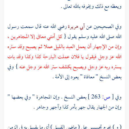
ويعظه مع ذلك ويخوفه بالله تعالى .
وفي الصحيحين عن
أبي هريرة
رضي الله عنه قال سمعت رسول
الله صلى الله عليه وسلم يقول {
كل أمتي معافى إلا المجاهرين ،
وإن من الإجهار أن يعمل العبد بالليل عملا ثم يصبح وقد ستره
الله عز وجل فيقول يا فلان عملت البارحة كذا وكذا وقد بات
يستره ربه عز وجل ويصبح يكشف ستر الله عز وجل عنه
} وفي
بعض النسخ " معافاة " يعود إلى الأمة .
وفي
[
ص:
263 ]
بعض النسخ . وإن المجاهرة " وفي بعضها "
وإن من الجهار يقال جهر بأمر كذا وأجهر وجاهر .
( و ) يحرم تجسيس على ( ماضي الفسق ) أي ما يفسق به في الزمن