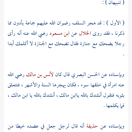
( تنبيهان ) :
( الأول ) : قد هجر
السلف
رضوان الله عليهم جماعة بأدون مما
ذكرنا ، فقد روى
الخلال
عن
ابن مسعود
رضي الله عنه أنه رأى
رجلا يضحك مع جنازة فقال تضحك مع الجنازة لا أكلمك أبدا
.
وبإسناده عن
الحسن البصري
قال كان
لأنس بن مالك
رضي الله
عنه امرأة في خلقها سوء ، فكان يهجرها السنة والأشهر ، فتتعلق
بثوبه فتقول أنشدك بالله يا
ابن مالك
، أنشدك بالله يا
ابن مالك
،
فما يكلمها .
وبإسناده عن
حذيفة
أنه قال لرجل جعل في عضده خيطا من