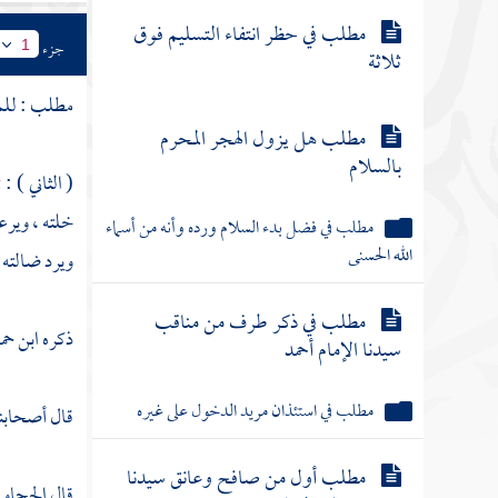
مطلب في حظر انتفاء التسليم فوق
جزء
1
ثلاثة
مطلب : للمس
مطلب هل يزول الهجر المحرم
بالسلام
( الثاني ) :
م
خلته ، ويرع
مطلب في فضل بدء السلام ورده وأنه من أسماء
الله الحسنى
ويرد ضالته ،
مطلب في ذكر طرف من مناقب
ذكره
ابن حم
سيدنا الإمام أحمد
مطلب في استئذان مريد الدخول على غيره
قال أصحابن
مطلب أول من صافح وعانق سيدنا
قال
الحجاو