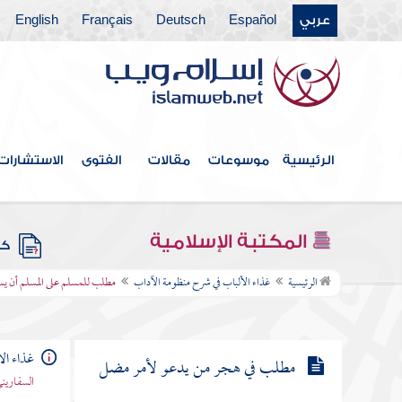
عربي
Español
Deutsch
Français
English
مطلب في إتلاف آلة التنجيم والسحر
مطلب في ذكر ما ورد في تحريم الخمر
مطلب في هجر من أعلن بالمعاصي
الرئيسية
موسوعات
مقالات
الفتوى
الاستشارات
مطلب في بيان التجسس والنهي عنه
المكتبة الإسلامية
كتب
مطلب للمسلم على المسلم أن يستر
الرئيسية
غذاء الألباب في شرح منظومة الآداب
مطلب للمسلم على المسلم أن يس
عورته
غذاء ال
مطلب في هجر من يدعو لأمر مضل
السفاريني