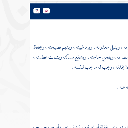
ه ، ويقبل معذرته ، ويرد غيبته ، ويديم نصيحته ، ويحفظ
سن نصرته ، ويقضي حاجته ، ويشفع مسألته ويشمت عطسته ،
ا يخذله ، ويحب له ما يحب لنفسه .
 عنه .
ا يبدو منهم غفلة أو غلبة من كشف عورة أو خروج ريح ،