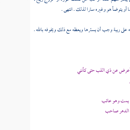
أو يتوضأ هو وغيره سترا لذلك . انتهى .
 على ريبة وجب أن يسترها ويعظه مع ذلك ويخوفه بالله .
وأعرض عن ذي اللب حتى كأنني
 يمت وهو عائب
ه الدهر صاحب