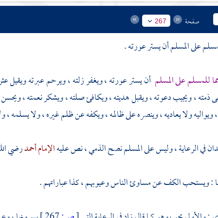
صفحة
267
لم على المسلم أن يستر عورته .
ما للمسلم على المسلم
أن يستر عورته ، ويغفر زلته ، ويرحم عبرته ويقيل عثرت
ى ذمته ، ويجيب دعوته ، ويقبل هديته ، ويكافئ صلته ، ويشكر نعمته ، ويح
 ويواليه ولا يعاديه ، وينصره على ظالمه ، ويكفه عن ظلم غيره ، ولا يسلمه ، ول
دان
في الرعاية ، وليس على المسلم نصح الذمي ، نص عليه
الإمام أحمد
رضي الله
ا : ويستحب الكف عن مساوئ الناس وعيوبهم ، كذا عباراتهم .
ي
: والأولى يجب وهو كما قال زاد في الرعاية التي
[
ص:
267 ]
يسرونها ، وعم