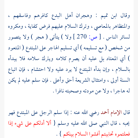
وقال
ابن تميم
: وهجران أهل البدع كافرهم وفاسقهم ،
والمتظاهر بالمعاصي ، وترك السلام عليهم فرض كفاية ، ومكروه
لسائر الناس .
[
ص:
270 ]
ولا ) يتأتى ( هجر ) ولا يتصور
من شخص ( مع تسليمه ) أي تسليم الهاجر على المبتدع ( المتعود
) أي المعتاد بل عليه أن يصرم كلامه ويترك سلامه فلا يبدأه
بالسلام ، وإن بدأه المبتدع لا يرد عليه ولا احتشام ، فإن اتباع
السنة أولى ، وامتثال الشريعة أحق وأعلى . فإن سلم عليه لم يكن
له هاجرا ، ولا عن مودته وصحبته نافرا .
قال
الإمام أحمد
رضي الله عنه : إذا سلم الرجل على المبتدع فهو
يحبه ، قال النبي صلى الله عليه وسلم {
ألا أدلكم على شيء إذا
فعلتموه تحاببتم أفشوا السلام بينكم
} .