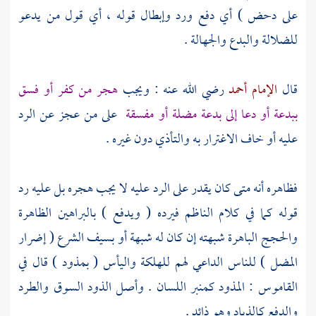
على دحض ) أي دفع ورد وإبطال قوله ، أي قول من يدعو
للضلالة والبدع والجهالة .
قال
الإمام أحمد
رضي الله عنه : ويجب
هجر من كفر أو فسق
ببدعة أو دعا إلى بدعة مضلة أو مفسقة
على من عجز عن الرد
عليه أو خاف الاغترار به والتأذي دون غيره .
فظاهره أنه متى كان يقدر على الرد عليه لا يجب هجره بل عليه رد
قوله كما في كلام
الناظم
فيرده ( ويدفع ) بالبراهين الظاهرة
والحجج الباهرة شبهته إن كان له شبهة أو بسيف الشرع ( إضرار
المضل ) للناس الداعي لهم للهلكة واليأس ( بمذود ) قال في
القاموس : المذود كمنبر اللسان . وأصل الذود السوق والطرد
والدفع كالذياد وهو ذائد .