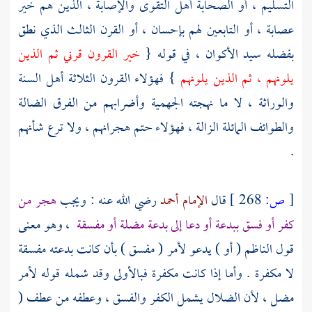
التسليم ، أو الصحابة أهل التقوى والإصابة ، الذين هم خير
عصابة ، أو التابعين لهم بإحسان ، أو القرن الثالث الذي نطق
بفضله سيد الأكوان ، في قوله {
خير القرون قرني ثم الذين
يلونهم ، ثم الذين يلونهم
} فهؤلاء القرون الثلاثة
أهل السنة
والوراثة ، لا ما نهجته
الجهمية
وأضرابهم من الفرق الضالة
والطوائف المائلة الزالة ، فهؤلاء حتم هجرانهم ، ولا ترع شأنهم
.
[
ص:
268 ]
قال
الإمام أحمد
رضي الله عنه : ويجب
هجر من
كفر أو فسق ببدعة أو دعا إلى بدعة مضلة أو مفسقة
، وهو معنى
قول
الناظم
( أو ) يدعو لأمر ( مفسق ) بأن كانت بدعته مفسقة
لا مكفرة . وأما إذا كانت مكفرة فبالأولى وقد شمله قوله لأمر
مضل ، لأن الضلال يشمل الكفر والفسق ، وعطفه من عطف (