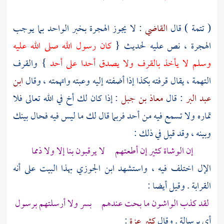
( تتمة ) قال
القاضي
: لا يجوز الهجرة بخبر الواحد بما يوجب
الهجرة ، نص عليه لحديث {
كان رسول الله صلى الله عليه
وسلم لا يأخذ بالقرف ولا يصدق أحدا على أحد
} والقرف
التهمة ، يقال قرفته بكذا إذا أضفته إليه وعبته واتهمته ، وقال
ابن
عبد البر
: قال
معاذ بن جبل
: إذا كان لك أخ في الله تعالى فلا
تماره ولا تسمع فيه من أحد فربما قال لك ما ليس فيه فحال بينك
وبينه ، وقد قيل في ذلك :
إن الوشاة كثير إن أطعتهم لا يرقبون بنا إلا ولا ذمما
الإل اختلف فيه ، واستشهد
ابن الجوزي
بهذا البيت على أنه
القرابة . وقيل أيضا :
لقد كذب الواشون ما بحت عندهم بسر ولا أرسلتهم برسول
أي برسالة . وقال
كثير عزة
: