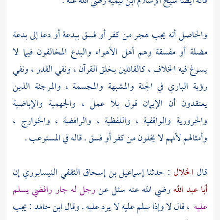
قاله أيضا شيخ الإسلام
ابن تيمية
رضي الله عنه .
والحاصل أنه يجب هجر من كفر أو فسق ببدعة أو دعا إلى بدعة
مضلة أو مفسقة وهم أهل الأهواء والبدع المخالفون فيما لا
يسوغ فيه الخلاف ، كالقائلين بخلق القرآن ، ونفي القدر ، ونفي
رؤية الباري في الجنة والمشبهة والمجسمة ،
والمرجئة
الذين
يعتقدون أن الإيمان قول بلا عمل ،
والجهمية
والإباضية
والحرورية
والواقفية
،
واللفظية
،
والرافضة
،
والخوارج
،
وأمثالهم لأنهم لا يخلون من كفر أو فسق . قاله في المستوعب .
قال
الخلال
: حدثنا
إسماعيل بن إسحاق الثقفي النيسابوري
إن
أبا عبد الله
رضي الله عنه سئل عن
رجل له جار رافضي يسلم
عليه
، قال لا وإذا سلم عليه لا يرد عليه . وقال
ابن حامد
: يجب