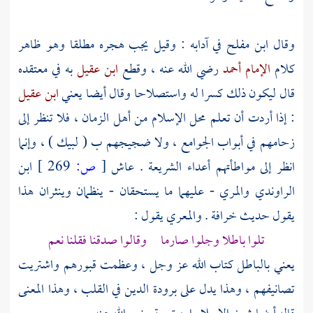
وقال
ابن مفلح
في آدابه : وقيل يجب هجره مطلقا وهو ظاهر
كلام
الإمام أحمد
رضي الله عنه ، وقطع
ابن عقيل
به في معتقده
قال ليكون ذلك كسرا له واستصلاحا وقال أيضا يعني
ابن عقيل
: إذا أردت أن تعلم محل الإسلام من أهل الزمان ، فلا تنظر إلى
زحامهم في أبواب الجوامع ، ولا ضجيجهم ب ( لبيك ) ، وإنما
انظر إلى مواطأتهم أعداء الشريعة . عاش
[
ص:
269 ]
ابن
الراوندي
والمري
- عليهما ما يستحقان - ينظمان وينثران هذا
يقول حديث خرافة .
والمعري
يقول :
تلوا باطلا وجلوا صارما وقالوا صدقنا فقلنا نعم
يعني بالباطل كتاب الله عز وجل ، وعظمت قبورهم واشتريت
تصانيفهم ، وهذا يدل على برودة الدين في القلب ، وهذا المعنى