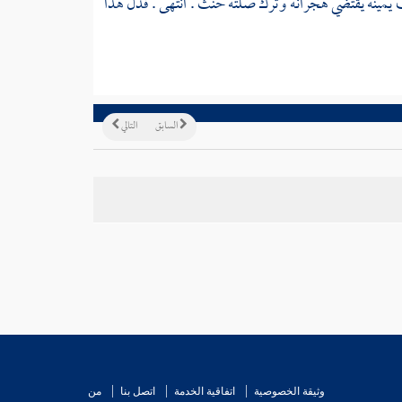
سبب يمينه يقتضي هجرانه وترك صلته حنث . انتهى . فدل هذا
السابق
التالي
وثيقة الخصوصية
اتفاقية الخدمة
اتصل بنا
من