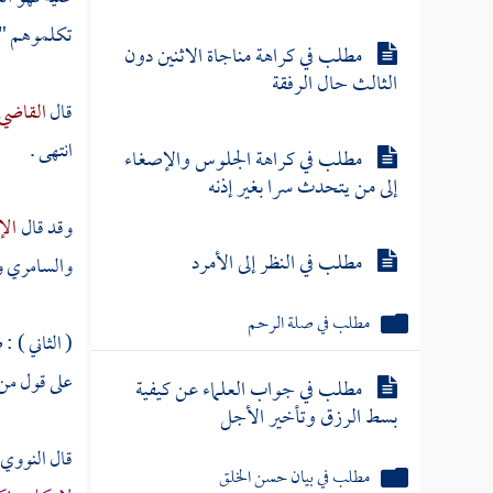
تكلموهم " 
مطلب في كراهة مناجاة الاثنين دون
الثالث حال الرفقة
قال
القاضي
انتهى .
مطلب في كراهة الجلوس والإصغاء
إلى من يتحدث سرا بغير إذنه
وقد قال
الإ
مطلب في النظر إلى الأمرد
والسامري
و
مطلب في صلة الرحم
( الثاني ) 
على قول من 
مطلب في جواب العلماء عن كيفية
بسط الرزق وتأخير الأجل
قال
النووي
مطلب في بيان حسن الخلق