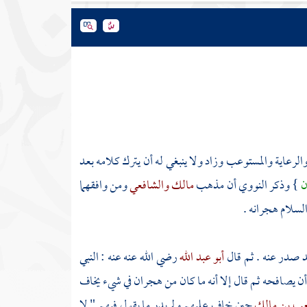
الرعاية والمستوعب وزاد ولا ينبغي له أن يترك كلامه بعد
ن
} وذكر
النووي
أن مذهب
مالك
والشافعي
ومن وافقهما
السلام هجرانه .
د صدر عنه . ثم قال
أبو عبد الله
رضي الله عنه عنه : النبي
أن يصافحه ثم قال إلا أنه ما كان من هجران في شيء يخاف
ب بن مالك
حين خاف عليهم ولم يدر ما يقول فيهم " لا