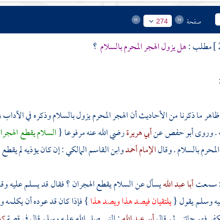
صفحة
274
مطلب :
هل يزول الهجر المحرم بالسلام
؟
 ظاهر ما ذكرنا من الأحاديث أن الهجر المحرم يزول بالسلام وذكره في الآداب و
ه . وروى
أبو حفص
عن
أبي هريرة
رضي الله عنه مرفوعا {
السلام يقطع الهجرا
المحرم بالسلام . وقال
الإمام أحمد
وابن القاسم
المالكي : إن كان يؤذيه لم يقطع 
 سمعت
أبا عبد الله
يسأل عن السلام يقطع الهجران ؟ فقال قد يسلم عليه وق
يه وسلم يقول {
يلتقيان فيصد هذا ويصد هذا
} فإذا كان قد عوده أن يكلمه و
كفر فهو جائز . ثم قال
أبو عبد الله
: النبي صلى الله عليه وسلم قال في قصة
كع