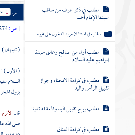
مطلب في ذكر طرف من مناقب
جزء
1
سيدنا الإمام أحمد
[
ص:
274 ]
مطلب في استئذان مريد الدخول على غيره
( تنبيهان ) :
مطلب أول من صافح وعانق سيدنا
إبراهيم عليه السلام
( الأول ) :
مطلب في كراهة الانحناء وجواز
السلام علي
تقبيل الرأس واليد
يزول الهجر 
مطلب يباح تقبيل اليد والمعانقة تدينا
قال
الأثرم
:
صلى الله عل
مطلب في كراهة العناق
عليه فهو ال