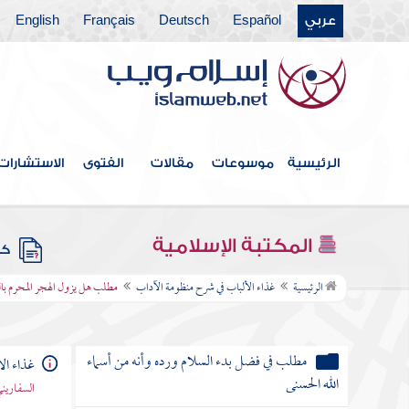
عربي
Español
Deutsch
Français
English
مطلب للمسلم على المسلم أن يستر
عورته
مطلب في هجر من يدعو لأمر مضل
الرئيسية
موسوعات
مقالات
الفتوى
الاستشارات
مطلب في حظر انتفاء التسليم فوق
ثلاثة
المكتبة الإسلامية
كتب
مطلب هل يزول الهجر المحرم
الرئيسية
غذاء الألباب في شرح منظومة الآداب
مطلب هل يزول الهجر المحرم با
بالسلام
مطلب في فضل بدء السلام ورده وأنه من أسماء
غذاء ال
الله الحسنى
السفاريني