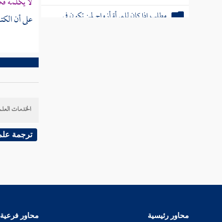
لا يكلمه فك
مطلب إذا كان للمرأة أزواج لمن تكون في
على أن الكتا
الآخرة
بر الوالدين
مطلب في الحمام وكيفية الدخول فيها
والاستحمام
الخدمات العلم
فوائد في أشياء من آداب قراءة القرآن
ترجمة علم
مطلب في الخضاب وفوائد الحناء
مطلب في الأربعة الذين رأوا النبي
صلى الله عليه وسلم نسقا
محاور رئيسية
محاور فرعية