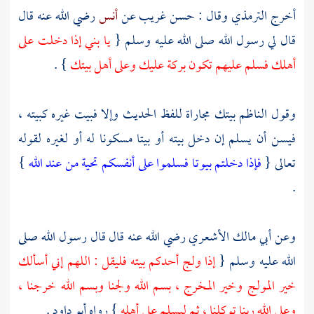
أخرج
الترمذي
وقال : حسن غريب عن
أنس
رضي الله عنه قال
قال لي رسول الله صلى الله عليه وسلم {
يا بني إذا دخلت على
أهلك فسلم عليهم تكون بركة عليك وعلى أهل بيتك
} .
وقول
الناظم
بيتك مجاراة للفظ الحديث وإلا فبيت غيره كبيته ،
فيسن أن يسلم إن دخل بيته أو بيتا مسكونا له أو لغيره لقوله
تعالى {
فإذا دخلتم بيوتا فسلموا على أنفسكم تحية من عند الله
}
.
وعن
أبي مالك الأشعري
رضي الله عنه قال قال رسول الله صلى
الله عليه وسلم {
إذا ولج أحدكم بيته فليقل : اللهم إني أسألك
خير المولج وخير المخرج ، بسم الله ولجنا وبسم الله خرجنا ،
وعلى الله ربنا توكلنا ، ثم ليسلم على أهله
} رواه
أبو داود
.