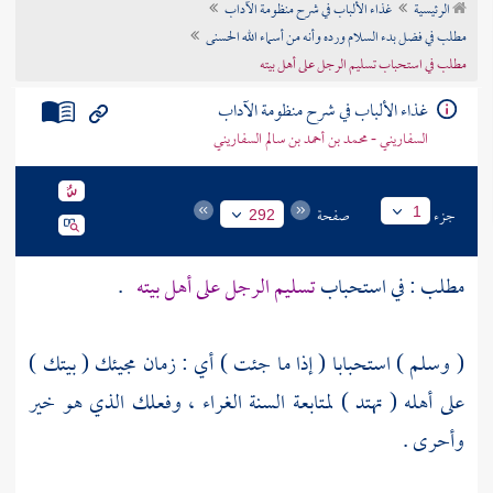
الرئيسية
غذاء الألباب في شرح منظومة الآداب
تراجم الأعلام
مطلب في فضل بدء السلام ورده وأنه من أسماء الله الحسنى
مطلب في استحباب تسليم الرجل على أهل بيته
غذاء الألباب في شرح منظومة الآداب
السفاريني - محمد بن أحمد بن سالم السفاريني
جزء
صفحة
1
292
مطلب : في استحباب
تسليم الرجل على أهل بيته
.
( وسلم ) استحبابا ( إذا ما جئت ) أي : زمان مجيئك ( بيتك )
على أهله ( تهتد ) لمتابعة السنة الغراء ، وفعلك الذي هو خير
وأحرى .