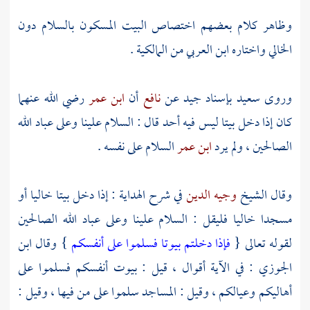
وظاهر كلام بعضهم اختصاص البيت المسكون بالسلام دون
الخالي واختاره
ابن العربي
من المالكية .
وروى
سعيد
بإسناد جيد عن
نافع
أن
ابن عمر
رضي الله عنهما
كان إذا دخل بيتا ليس فيه أحد قال : السلام علينا وعلى عباد الله
الصالحين ، ولم يرد
ابن عمر
السلام على نفسه .
وقال الشيخ
وجيه الدين
في شرح الهداية : إذا دخل بيتا خاليا أو
مسجدا خاليا فليقل : السلام علينا وعلى عباد الله الصالحين
لقوله تعالى {
فإذا دخلتم بيوتا فسلموا على أنفسكم
} وقال
ابن
الجوزي
: في الآية أقوال ، قيل : بيوت أنفسكم فسلموا على
أهاليكم وعيالكم ، وقيل : المساجد سلموا على من فيها ، وقيل :