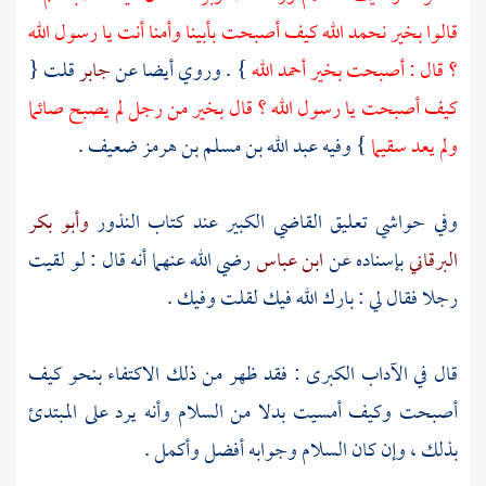
قالوا بخير نحمد الله كيف أصبحت بأبينا وأمنا أنت يا رسول الله
؟ قال : أصبحت بخير أحمد الله
} . وروي أيضا عن
جابر
قلت {
كيف أصبحت يا رسول الله ؟ قال بخير من رجل لم يصبح صائما
ولم يعد سقيما
} وفيه
عبد الله بن مسلم بن هرمز
ضعيف .
وفي حواشي تعليق القاضي الكبير عند كتاب النذور
وأبو بكر
البرقاني
بإسناده عن
ابن عباس
رضي الله عنهما أنه قال : لو لقيت
رجلا فقال لي : بارك الله فيك لقلت وفيك .
قال في الآداب الكبرى : فقد ظهر من ذلك الاكتفاء بنحو كيف
أصبحت وكيف أمسيت بدلا من السلام وأنه يرد على المبتدئ
بذلك ، وإن كان السلام وجوابه أفضل وأكمل .