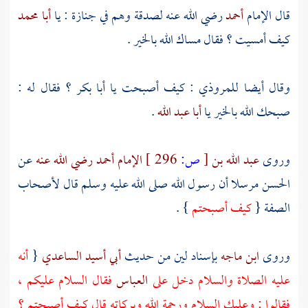
قال الإمام
أحمد
رضي الله عنه
لصدقة
وهم في جنازة : يا
أبا محمد
كيف أمسيت ؟ فقال مساك الله بالخير .
وقال أيضا
للمروذي
: كيف أصبحت يا
أبا بكر
؟ فقال له :
صبحك الله بالخير يا
أبا عبد الله
.
وروى
عبد الله بن
[
ص:
296 ]
الإمام أحمد رضي الله عنه
عن
الحسن
مرسلا أن رسول الله صلى الله عليه وسلم قال
لأصحاب
الصفة
{
كيف أصبحتم
} .
وروى
ابن ماجه
بإسناد لين من حديث
أبي أسيد الساعدي
{
أنه
عليه الصلاة والسلام دخل على
العباس
فقال السلام عليكم ،
فقالوا : وعليك السلام ورحمة الله وبركاته قال كيف أصبحتم ؟