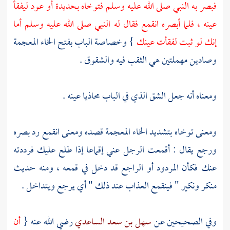
فبصر به النبي صلى الله عليه وسلم فتوخاه بحديدة أو عود ليفقأ
عينه ، فلما أبصره انقمع فقال له النبي صلى الله عليه وسلم أما
إنك لو ثبت لفقأت عينك
} وخصاصة الباب بفتح الخاء المعجمة
وصادين مهملتين هي الثقب فيه والشقوق .
ومعناه أنه جعل الشق الذي في الباب محاذيا عينه .
ومعنى توخاه بتشديد الخاء المعجمة قصده ومعنى انقمع رد بصره
ورجع يقال : أقمعت الرجل عني إقماعا إذا طلع عليك فرددته
عنك فكأن المردود أو الراجع قد دخل في قمعه ، ومنه حديث
منكر ونكير " فينقمع العذاب عند ذلك " أي يرجع ويتداخل .
وفي الصحيحين عن
سهل بن سعد الساعدي
رضي الله عنه {
أن