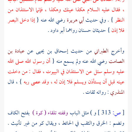
، فقال عليه السلام هكذا عينك وهكذا ، فإنما الاستئذان من
النظر
} . وفي حديث
أبي هريرة
رضي الله عنه {
إذا دخل البصر
فلا إذن
} حديثان حسنان رواهما
أبو داود
.
وأخرج
الطبراني
من حديث
إسحاق بن يحيى
عن
عبادة بن
الصامت
رضي الله عنه ولم يسمع منه {
أن رسول الله صلى الله
عليه وسلم سئل عن الاستئذان في البيوت ، فقال : من دخلت
عينه قبل أن يستأذن ويسلم فلا إذن له ، وقد عصى ربه
} ، قال
المنذري
: رواته ثقات .
[
ص:
313 ]
و ) مثل الباب
وقفته تلقاء ( كوة )
بفتح الكاف
وتضم : الخرق والثقب في الحائط ، ويقال كو من غير تأنيث .