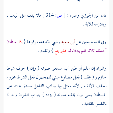
قال
ابن الجوزي
وغيره :
[
ص:
314 ]
فلا يقف على الباب ،
ويلازمه للآية .
وفي الصحيحين عن
أبي سعيد
رضي الله عنه مرفوعا {
إذا
استأذن
أحدكم ثلاثا فلم يؤذن له
فليرجع
} وتقدم .
والمراد إن علم أو ظن أنهم سمعوا صوته ( وإن ) حرف شرط
جازم و ( يخف ) فعل مضارع مبني للمجهول فعل الشرط مجزوم
بحذف الألف ; لأنه معتل بها ونائب الفاعل مستتر عائد على
المستأذن يعني وإن يخف صوته ( يزدد ) جواب الشرط وحرك
بالكسر للقافية .