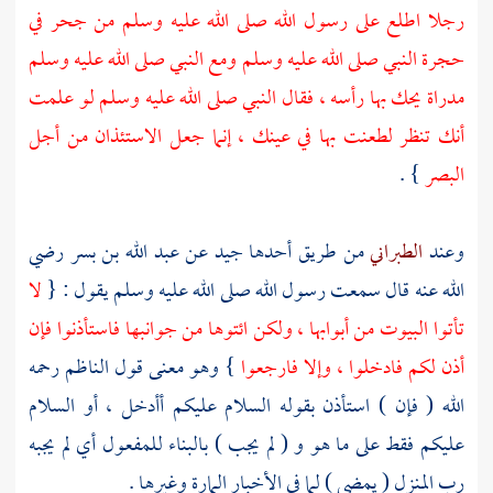
رجلا اطلع على رسول الله صلى الله عليه وسلم من جحر في
حجرة النبي صلى الله عليه وسلم ومع النبي صلى الله عليه وسلم
مدراة يحك بها رأسه ، فقال النبي صلى الله عليه وسلم لو علمت
أنك تنظر لطعنت بها في عينك ، إنما جعل الاستئذان من أجل
البصر
} .
وعند
الطبراني
من طريق أحدها جيد عن
عبد الله بن بسر
رضي
الله عنه قال سمعت رسول الله صلى الله عليه وسلم يقول : {
لا
تأتوا البيوت من أبوابها ، ولكن ائتوها من جوانبها فاستأذنوا فإن
أذن لكم فادخلوا ، وإلا فارجعوا
} وهو معنى قول
الناظم
رحمه
الله ( فإن ) استأذن بقوله السلام عليكم أأدخل ، أو السلام
عليكم فقط على ما هو و ( لم يجب ) بالبناء للمفعول أي لم يجبه
رب المنزل ( يمضي ) لما في الأخبار المارة وغيرها .