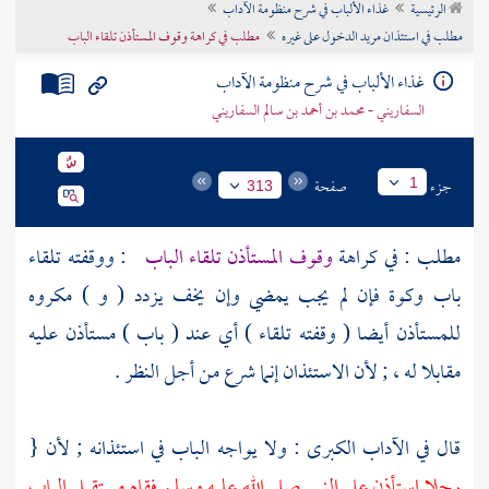
الرئيسية
غذاء الألباب في شرح منظومة الآداب
تراجم الأعلام
مطلب في استئذان مريد الدخول على غيره
مطلب في كراهة وقوف المستأذن تلقاء الباب
غذاء الألباب في شرح منظومة الآداب
السفاريني - محمد بن أحمد بن سالم السفاريني
جزء
صفحة
1
313
مطلب : في كراهة
وقوف المستأذن تلقاء الباب
: ووقفته تلقاء
باب وكوة فإن لم يجب يمضي وإن يخف يزدد ( و ) مكروه
للمستأذن أيضا ( وقفته تلقاء ) أي عند ( باب ) مستأذن عليه
مقابلا له ، ; لأن الاستئذان إنما شرع من أجل النظر .
قال في الآداب الكبرى : ولا يواجه الباب في استئذانه ; لأن {
رجلا استأذن على النبي صلى الله عليه وسلم فقام مستقبل الباب