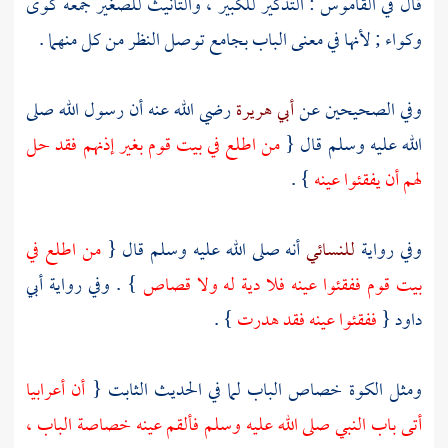
قال في القاموس : التذكير للكبير ، والتأنيث للصغير جمعه كوى
وكواء ; لأنها في معنى الباب بجامع توصل النظر من كل منهما .
وفي الصحيحين عن
أبي هريرة
رضي الله عنه أن رسول الله صلى
الله عليه وسلم قال {
من اطلع في بيت قوم بغير إذنهم فقد حل
لهم أن يفقئوا عينه
} .
وفي رواية
للنسائي
أنه صلى الله عليه وسلم قال {
من اطلع في
بيت قوم ففقئوا عينه فلا دية له ولا قصاص
} . وفي رواية
أبي
داود
{
ففقئوا عينه فقد هدرت
} .
ومثل الكوة خصاص الباب لما في الحديث الثابت {
أن أعرابيا
أتى باب النبي صلى الله عليه وسلم فألقم عينه خصاصة الباب ،