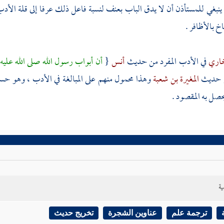
 : ينبغي للمستأذن أن لا يدق الباب بعنف لنسبة فاعل ذلك عرفا إلى قلة الأد
خ بالأظافر .
خاري
في الأدب المفرد من حديث
أنس
{
أن أبواب رسول الله صلى الله علي
ن حديث
المغيرة بن شعبة
وهذا محمول منهم على المبالغة في الأدب ، وهو حسن
صل به المقصود .
ية
ترجمة علم
عناوين الشجرة
تخريج حديث