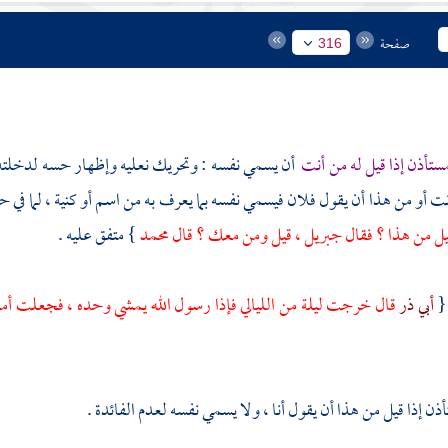
صفحة
316
ستأذن إذا قيل له من أنت
أن يسمي نفسه : وتحريك نعليه وإظهار حسه لدخلته ح
نت أو من هذا أن يقول فلان فيسمي نفسه بما يعرف به من اسم أو كنية ، لما في
ل من هذا ؟ فقال
جبريل
، قيل ومن معك ؟ قال
محمد
} متفق عليه .
{
أبي ذر
قال خرجت ليلة من الليالي فإذا رسول الله يمشي وحده ، فجعلت أمش
ن إذا قيل من هذا أن يقول أنا ، ولا يسمي نفسه لعدم الفائدة .