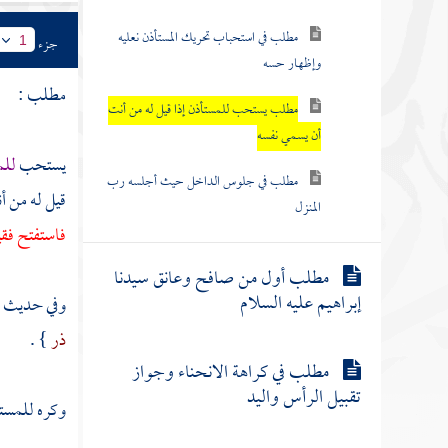
مطلب في استحباب تحريك المستأذن نعليه
جزء
1
وإظهار حسه
مطلب :
مطلب يستحب للمستأذن إذا قيل له من أنت
أن يسمي نفسه
يستحب
للم
مطلب في جلوس الداخل حيث أجلسه رب
قيل له من أ
المنزل
فاستفتح فقي
مطلب أول من صافح وعانق سيدنا
إبراهيم عليه السلام
وفي حديث 
ذر
} .
مطلب في كراهة الانحناء وجواز
تقبيل الرأس واليد
وكره للمستأذ