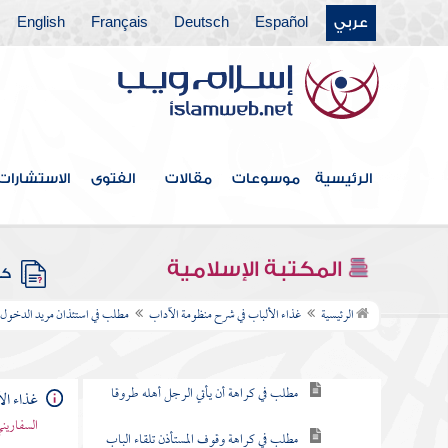
عربي
Español
Deutsch
Français
English
مطلب هل يزول الهجر المحرم
بالسلام
مطلب في فضل بدء السلام ورده وأنه من أسماء
الله الحسنى
الرئيسية
موسوعات
مقالات
الفتوى
الاستشارات
مطلب في ذكر طرف من مناقب
سيدنا الإمام أحمد
المكتبة الإسلامية
كتب
مطلب في استئذان مريد الدخول على غيره
الرئيسية
غذاء الألباب في شرح منظومة الآداب
مطلب في استئذان مريد الدخول 
مطلب في صفة الاستئذان
مطلب في كراهة أن يأتي الرجل أهله طروقا
غذاء ال
السفاريني
مطلب في كراهة وقوف المستأذن تلقاء الباب