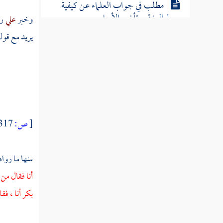
مطلب في جواب العلماء عن كيفية
بسط الرزق وتأخير الأجل
وخبر
علي
رض
يريد مع قول
مطلب في بيان حسن الخلق
مطلب إذا كان للمرأة أزواج لمن تكون في
الآخرة
بر الوالدين
[
ص:
317 ]
مطلب في الحمام وكيفية الدخول فيها
والاستحمام
منها ما رواه
فوائد في أشياء من آداب قراءة القرآن
أنا فقال من
بكر
أنا ، ف
مطلب في الخضاب وفوائد الحناء