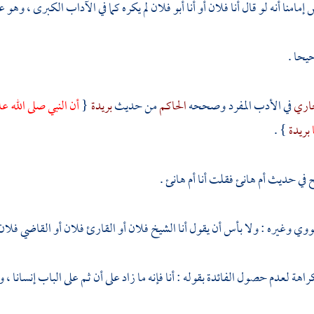
امنا أنه لو قال أنا فلان أو أنا أبو فلان لم يكره كما في الآداب الكبرى ، وهو
يحا .
خاري
في الأدب المفرد وصححه
الحاكم
من حديث
بريدة
{
أن النبي صلى الله ع
بريدة
} .
ح في حديث
أم هانئ
فقلت أنا
أم هانئ
.
نووي
وغيره : ولا بأس أن يقول أنا الشيخ فلان أو القارئ فلان أو القاضي فلان إ
كراهة لعدم حصول الفائدة بقوله : أنا فإنه ما زاد على أن ثم على الباب إنسانا 