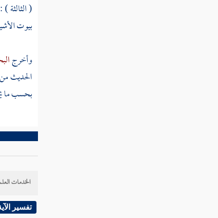
مطلب في أول من اخترع علم البديع
( الثالثة )
بيوت الأشيا
حلق الشعر
وأخرج
الب
تغطية الإناء
الحديث م
بحسب ما يح
مطلب في إغلاق الأبواب وطفء
الموقد
مطلب إن الله يحب العطاس ويكره
التثاؤب
الخدمات العلم
مطلب فيما يقول العاطس وما يقول
له المشمت
تفسير الآية