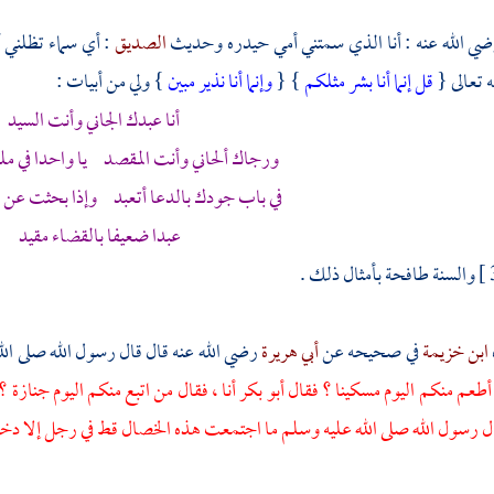
ي الله عنه : أنا الذي سمتني أمي حيدره وحديث
الصديق
: أي سماء تظلني أ
ه تعالى {
قل إنما أنا بشر مثلكم
} {
وإنما أنا نذير مبين
} ولي من أبيات :
أنا عبدك الجاني وأنت السيد
ورجاك ألحاني وأنت المقصد يا واحدا في ملك
في باب جودك بالدعا أتعبد وإذا بحثت عن ال
عبدا ضعيفا بالقضاء مقيد
والسنة طافحة بأمثال ذلك .
ابن خزيمة
في صحيحه عن
أبي هريرة
رضي الله عنه قال قال رسول الله صلى ال
 أطعم منكم اليوم مسكينا ؟ فقال
أبو بكر
أنا ، فقال من اتبع منكم اليوم جنازة 
قال رسول الله صلى الله عليه وسلم ما اجتمعت هذه الخصال قط في رجل إلا دخل