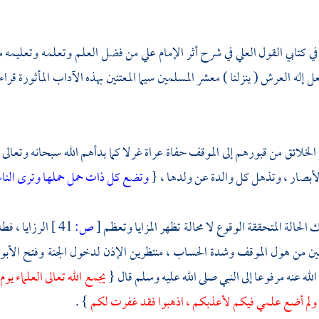
 كتابي القول العلي في شرح أثر
الإمام علي
من فضل العلم وتعلمه وتعليمه ما
عل إله العرش ( ينزلنا ) معشر المسلمين سيما المعتنين بهذه الآداب المأثورة قر
لخلائق من قبورهم إلى الموقف حفاة عراة غرلا كما بدأهم الله سبحانه وتعالى
صار ، وتذهل كل والدة عن ولدها ، {
وتضع كل ذات حمل حملها وترى الن
الحالة المتحققة الوقوع لا محالة تظهر المزايا وتعظم
[
ص:
41 ]
الرزايا ، ف
مين من هول الموقف وشدة الحساب ، منتظرين الإذن لدخول الجنة وفتح الأب
لله عنه مرفوعا إلى النبي صلى الله عليه وسلم قال {
يجمع الله تعالى العلماء يو
ولم أضع علمي فيكم لأعذبكم ، اذهبوا فقد غفرت لكم
} .