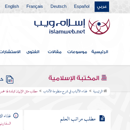
مطلب عدد الصحابة الكرام
عربي
Español
Deutsch
Français
English
مطلب هل تجوز الصلاة والسلام
على غير الأنبياء استقلالا أم لا
مطلب أول من نطق بأما بعد
الرئيسية
موسوعات
مقالات
الفتوى
الاستشارات
مطلب الناس في الأدب على طبقات
المكتبة الإسلامية
كتب
مطلب مثل الإيمان كبلدة لها خمس
الرئيسية
غذاء الألباب في شرح منظومة الآداب
مطلب مثل الإيمان كبلدة لها خ
حصون
غذاء ال
مطلب مراتب العلم
السفاريني