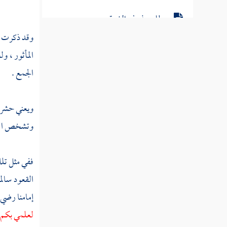
مطلب في ذم الغيبة
وقد ذكرت في
مطلب من ذب عن عرض أخيه
المأثور ، ول
الجمع .
مطلب هل يجوز ذكر الإنسان بما
يكره إذا كان لا يعرف إلا به
ويعني حشر ا
وتشخص الأب
مطلب هل يجوز ذكر الإنسان بما
يكره لمصلحة
ففي مثل تلك 
القعود سال
مطلب في بيان النميمة وما ورد في
ذمها
إمامنا رضي ا
لعلمي بكم 