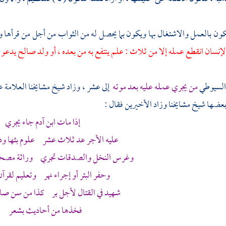
يكون بالعمل والاشتغال بها ويكون بما يحصل له من الثواب من أجل من قرأها وا
لإنسان انقطع عمله إلا من ثلاث : علم ينتفع به من بعده ، أو ولد صالح يدعو 
لسيوطي
من يجري عمله عليه بعد موته
إلى عشر ، وزاد شيخ مشايخنا
العلامة عب
بعضها شيخ مشايخنا وزاد الأخيرين فقال :
إذا مات ابن
آدم
جاء يجري
عليه الأجر عد ثلاث عشر علوم بثها ود
وغرس النخل والصدقات تجري وراثة مصحف
وحفر البئر أو إجراء نهر وتعليم لقرآن
شهيد في القتال لأجل بر كذا من سن صال
فخذها من أحاديث بشعر