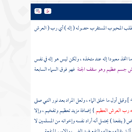
ي وطلب المحبوب المستقرب حصوله ( إله ) أي رب ( العرش
 اتخذ معبودا إله عند متخذه ، ولكن ليس هو إله في نفس
ش جسم عظيم وهو سقف الجنة
فهو فوق السماء السابعة
وقيل أول ما خلق الماء ، ولعل المراد بعد نور النبي صلى
الله رب العرش العظيم
} إضافة مزيد تعظيم وتفخيم ، وإلا
 ينفعنا ) يحتمل أنه أراد نفسه وإخوانه من المسلمين لا
أليق بقاله وحاله والنفع ضد الضر ، والاسم المنفعة .