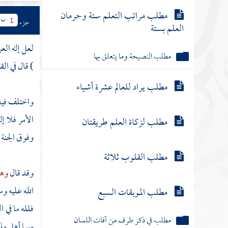
مطلب مراتب التعلم ستة وحرمان
جزء
1
العلم بستة
لعل إله الع
مطلب النصيحة وما يتعلق بها
) قال في الق
مطلب يراد للعالم عشرة أشياء
واختلف فيه 
الأمر فلا إل
مطلب لزكاة العلم طريقتان
وفوق الجنة 
مطلب القلوب ثلاثة
وقد قال
وهب
الله عليه وس
مطلب الموبقات السبع
فلله ما في 
مطلب في ذكر طرف من آفات اللسان
سيما أهل مذه