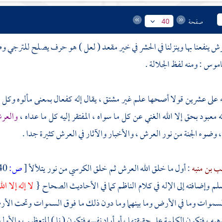
صفحة
40
رش ينفعنا بها وينزلنا في الحشر في خير مقعد ( لعل ) هو حرف يصلح للترج
اموس : ومنه لفظ الجلالة .
على عشرين قولا أصحها علم غير مشتق ، يقال إله كفعال بمعنى مألوه وكل ما
ه معبود بحق إلا الله الغني عن كل ما سواه ، المفتقر إليه كل ما عداه ،
والعر
، وضوء الجنة من نور العرش ، والأخبار والآثار في العرش كثيرة جدا .
 بن منبه
: أول ما خلق الله العرش ثم خلق الكرسي من نور يتلألأ
[
ص:
40 ]
لم وإضافته إلى الإله في كلام
الناظم
كما في الأحاديث الصحاح {
لا إله إلا 
السموات وما في الأرض وما بينهما وما دون ذلك ما فوق السموات وتحت الأرض (
به ، فتكون الكلمة على حقيقتها ، أو أراد نفسه فتكون ( نا ) للتعظيم ، والأول 