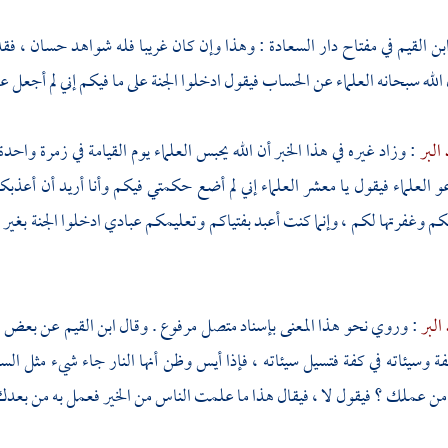
ابن القيم
في مفتاح دار السعادة : وهذا وإن كان غريبا فله شواهد حسان ، فق
الله سبحانه العلماء عن الحساب فيقول ادخلوا الجنة على ما فيكم إني لم أجعل ع
 البر
: وزاد غيره في هذا الخبر أن الله يحبس العلماء يوم القيامة في زمرة واح
عو العلماء فيقول يا معشر العلماء إني لم أضع حكمتي فيكم وأنا أريد أن أع
كم وغفرتها لكم ، وإنما كنت أعبد بفتياكم وتعليمكم عبادي ادخلوا الجنة بغير ح
 البر
: وروي نحو هذا المعنى بإسناد متصل مرفوع . وقال
ابن القيم
عن بعض
ا
ة وسيئاته في كفة فتسيل سيئاته ، فإذا أيس وظن أنها النار جاء شيء مثل ا
ن عملك ؟ فيقول لا ، فيقال هذا ما علمت الناس من الخير فعمل به من بعدك 