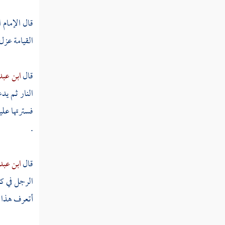
مطلب هل يكفي في التوبة من الغيبة
الاستغفار للمغتاب
قال
الإمام 
القيامة عزل 
مطلب في حرمة إفشاء السر
قال
ابن عبد
مطلب في كراهة التحدث لكل من
النار ثم يد
الزوجين بما صار بينهما
فسترتها علي
.
مطلب في حرمة اللعن لمعين وما ورد
فيه
قال
ابن عبد
مطلب في بيان حقيقة الفحش وذكر
الرجل في كف
الآثار الواردة في النهي عنه
أتعرف هذا م