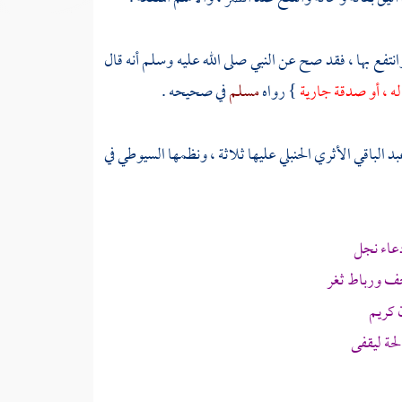
نتفع بها ، فقد صح عن النبي صلى الله عليه وسلم أنه قال
له ، أو صدقة جارية
} رواه
مسلم
في صحيحه .
د الباقي الأثري الحنبلي
عليها ثلاثة ، ونظمها
السيوطي
في
عاء نجل
 ورباط ثغر
 كريم
حة ليقفى