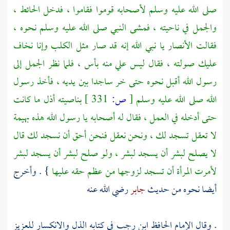
صلى الله عليه وسلم لأصحابه قوموا فقاموا ، فدخل الحائط ،
والجمل في ناحيته ، فمشى النبي صلى الله عليه وسلم نحوه ،
فقالت
الأنصار
يا نبي الله إنه قد صار مثل الكلب وإنا نخاف
عليك صولته ، فقال ليس علي منه بأس ، فلما نظر الجمل إلى
رسول الله أقبل نحوه حتى خر ساجدا بين يديه ، فأخذ رسول
الله صلى الله عليه وسلم
[
ص:
331 ]
بناصيته أذل ما كانت
حتى أدخله في العمل ، فقال له أصحابه يا رسول الله هذه بهيمة
لا تعقل تسجد لك ، ونحن نعقل فنحن أحق أن نسجد لك قال
لا يصلح لبشر أن يسجد لبشر ، ولو صلح لبشر أن يسجد لبشر
لأمرت المرأة أن تسجد لزوجها من عظم حقه عليها
} . وأخرج
أيضا نحوه من حديث
جابر
رضي الله عنه
. وقال الإمام الحافظ
ابن رجب
في كتابه الذل والانكسار للعزيز