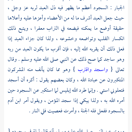
الجبار : السجود أعظم ما يظهر فيه ذل العبد لربه عز وجل ،
حيث جعل العبد أشرف ما له من الأعضاء وأعزها عليه وأعلاها
حقيقة أوضع ما يمكنه فيضعه في التراب معفرا ، ويتبع ذلك
انكسار القلب وتواضعه وخشوعه ، ولذا كان جزاء العبد إذا
فعل ذلك أن يقربه الله إليه ، فإن أقرب ما يكون العبد من ربه
وهو ساجد كما صح ذلك عن النبي صلى الله عليه وسلم . وقال
تعالى {
واسجد واقترب
} وهو مما كان يأنف منه المشركون
المتكبرون عن عبادة الله ، وكان بعضهم يقول : أكره أن أسجد
فتعلوني استي . وإنما طرد الله إبليس لما استكبر عن السجود حين
أمره الله به ، ولذا يبكي إذا سجد المؤمن ، ويقول أمر ابن
آدم
بالسجود ففعل فله الجنة ، وأمرت فعصيت فلي النار .
وروي عن النبي صلى الله عليه وسلم أنه قال ليلة في سجوده {