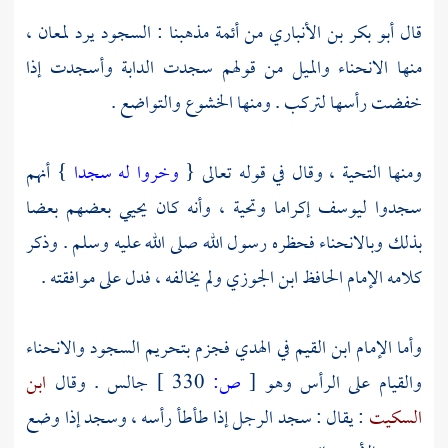
قال
أبو بكر بن الأنباري
من أئمة مذهبنا : السجود يرد لمعان ،
منها الانحناء والميل من قولهم سجدت الدابة وأسجدت إذا
خفضت رأسها لتركب . ومنها الخشوع والتواضع .
ومنها التحية ، وقال في قوله تعالى {
وخروا له سجدا
} أنهم
سجدوا
ليوسف
إكراما وتحية ، وأنه كان يحيي بعضهم بعضا
بذلك وبالانحناء فحظره رسول الله صلى الله عليه وسلم . وذكر
كلامه الإمام الحافظ
ابن الجوزي
ولم يخالفه ، فدل على موافقته .
وأما الإمام
ابن القيم
في الهدي فجزم بتحريم السجود والانحناء
والقيام على الرأس وهو
[
ص:
330 ]
جالس . وقال
ابن
السكيت
: يقال : سجد الرجل إذا طأطأ رأسه ، وسجد إذا وضع