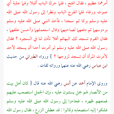
أمرهما عظيم ، فقال افتح ، فلما حرك الباب أقبلا ولهما جلبة أي
صوت ورغاء فلما انفرج الباب ونظرا إلى رسول الله صلى الله
عليه وسلم بركا ثم سجدا ، فأخذ النبي صلى الله عليه وسلم
برءوسهما ثم دفعهما لصاحبهما وقال استعملهما وأحسن علفهما ،
فقال القوم تسجد لك البهائم أفلا تأذن لنا في السجود ؟ فقال
رسول الله صلى الله عليه وسلم لو أمرت أحدا أن يسجد لأحد
لأمرت المرأة أن تسجد لزوجها ؟
} ورواه
الطبراني
من حديث
ابن عباس
رضي الله عنه عنهما ورواته ثقات .
وروى الإمام
أحمد
عن
أنس
رضي الله عنه قال {
كان أهل بيت
من
الأنصار
لهم جمل يستنون عليه ، وإن الجمل استصعب عليهم
فمنعهم ظهره ، فجاءوا إلى رسول الله صلى الله عليه وسلم
فشكوا إليه استصعابه وقالوا : قد عطش الزرع ، فقال رسول الله