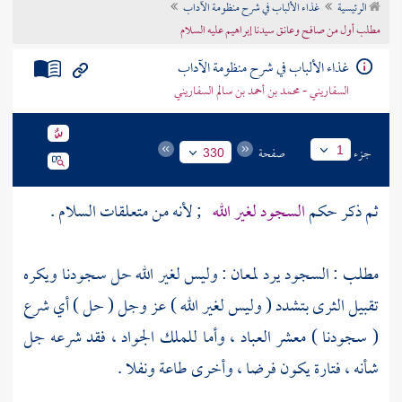
الرئيسية
غذاء الألباب في شرح منظومة الآداب
تراجم الأعلام
مطلب أول من صافح وعانق سيدنا إبراهيم عليه السلام
غذاء الألباب في شرح منظومة الآداب
السفاريني - محمد بن أحمد بن سالم السفاريني
جزء
صفحة
1
330
ثم ذكر حكم
السجود لغير الله
; لأنه من متعلقات السلام .
مطلب : السجود يرد لمعان : وليس لغير الله حل سجودنا ويكره
تقبيل الثرى بتشدد ( وليس لغير الله ) عز وجل ( حل ) أي شرع
( سجودنا ) معشر العباد ، وأما للملك الجواد ، فقد شرعه جل
شأنه ، فتارة يكون فرضا ، وأخرى طاعة ونفلا .