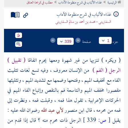
الرئيسية
غذاء الألباب في شرح منظومة الآداب
مطلب في كراهة العناق
تراجم الأعلام
غذاء الألباب في شرح منظومة الآداب
السفاريني - محمد بن أحمد بن سالم السفاريني
جزء
صفحة
1
339
( ويكره ) تنزيها من غير شهوة ومعها يحرم اتفاقا
( تقبيل )
الرجل ( الفم )
من الإنسان معروف ، وفيه تسع لغات تثليث
الفاء مع تخفيف الميم ، وفتحها وضمها مع تشديد الميم ، وتثليثها
مقصورا مخفف الميم والتاسعة فم بالنقص وإتباع الفاء الميم في
الحركات الإعرابية ، تقول هذا فمه ، وقبلت فمه ، ونظرت إلى
فمه من محرمه ، قال
ابن منصور
لأبي عبد الله
رضوان الله عليه :
يقبل
[
ص:
339 ]
الرجل ذات محرم منه ؟ قال إذا قدم من