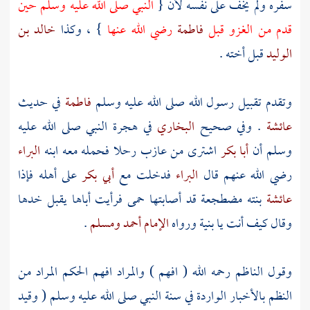
سفره ولم يخف على نفسه لأن {
النبي صلى الله عليه وسلم حين
قدم من الغزو قبل
فاطمة
رضي الله عنها
} ، وكذا
خالد بن
الوليد
قبل أخته .
وتقدم تقبيل رسول الله صلى الله عليه وسلم
فاطمة
في حديث
عائشة
. وفي صحيح
البخاري
في هجرة النبي صلى الله عليه
وسلم أن
أبا بكر
اشترى من
عازب
رحلا فحمله معه ابنه
البراء
رضي الله عنهم قال
البراء
فدخلت مع
أبي بكر
على أهله فإذا
عائشة
بنته مضطجعة قد أصابتها حمى فرأيت أباها يقبل خدها
وقال كيف أنت يا بنية ورواه
الإمام أحمد
ومسلم
.
وقول
الناظم
رحمه الله ( افهم ) والمراد افهم الحكم المراد من
النظم بالأخبار الواردة في سنة النبي صلى الله عليه وسلم ( وقيد