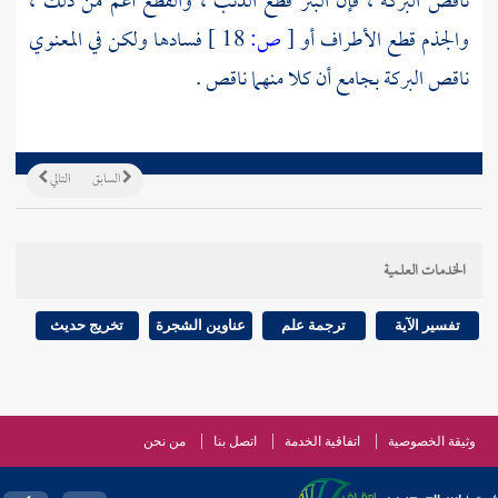
ناقص البركة ، فإن البتر قطع الذنب ، والقطع أعم من ذلك ،
والجذم قطع الأطراف أو
[
ص:
18 ]
فسادها ولكن في المعنوي
ناقص البركة بجامع أن كلا منهما ناقص .
السابق
التالي
الخدمات العلمية
تفسير الآية
ترجمة علم
عناوين الشجرة
تخريج حديث
وثيقة الخصوصية
اتفاقية الخدمة
اتصل بنا
من نحن