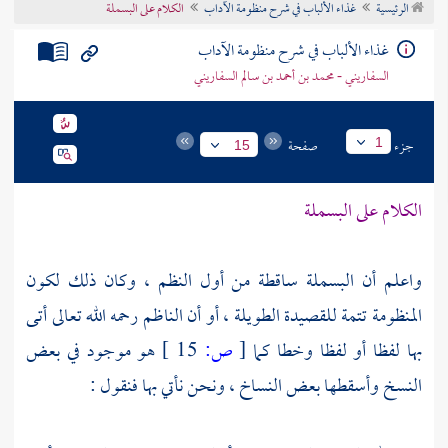
الرئيسية
غذاء الألباب في شرح منظومة الآداب
الكلام على البسملة
تراجم الأعلام
غذاء الألباب في شرح منظومة الآداب
السفاريني - محمد بن أحمد بن سالم السفاريني
جزء
صفحة
1
15
الكلام على البسملة
واعلم أن البسملة ساقطة من أول النظم ، وكان ذلك لكون
المنظومة تتمة للقصيدة الطويلة ، أو أن
الناظم
رحمه الله تعالى أتى
بها لفظا أو لفظا وخطا كما
[
ص:
15 ]
هو موجود في بعض
النسخ وأسقطها بعض النساخ ، ونحن نأتي بها فنقول :