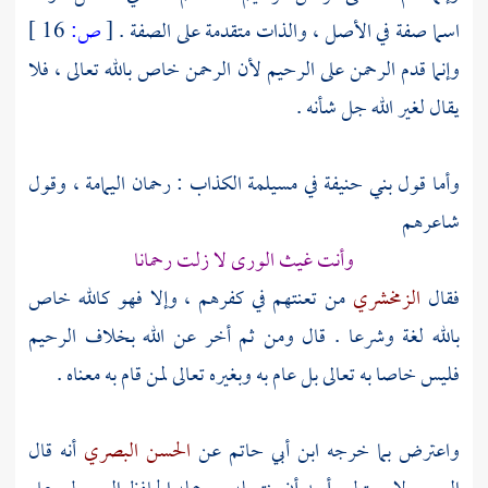
اسما صفة في الأصل ، والذات متقدمة على الصفة .
[
ص:
16 ]
وإنما قدم الرحمن على الرحيم لأن الرحمن خاص بالله تعالى ، فلا
يقال لغير الله جل شأنه .
وأما قول
بني حنيفة
في
مسيلمة الكذاب
: رحمان
اليمامة
، وقول
شاعرهم
وأنت غيث الورى لا زلت رحمانا
فقال
الزمخشري
من تعنتهم في كفرهم ، وإلا فهو كالله خاص
بالله لغة وشرعا . قال ومن ثم أخر عن الله بخلاف الرحيم
فليس خاصا به تعالى بل عام به وبغيره تعالى لمن قام به معناه .
واعترض بما خرجه
ابن أبي حاتم
عن
الحسن البصري
أنه قال