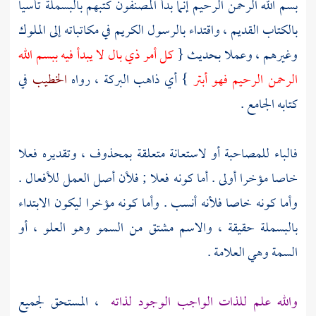
بسم الله الرحمن الرحيم إنما بدأ المصنفون كتبهم بالبسملة تأسيا
بالكتاب القديم ، واقتداء بالرسول الكريم في مكاتباته إلى الملوك
وغيرهم ، وعملا بحديث {
كل أمر ذي بال لا يبدأ فيه ببسم الله
الرحمن الرحيم فهو أبتر
} أي ذاهب البركة ، رواه
الخطيب
في
كتابه الجامع .
فالباء للمصاحبة أو لاستعانة متعلقة بمحذوف ، وتقديره فعلا
خاصا مؤخرا أولى . أما كونه فعلا ; فلأن أصل العمل للأفعال .
وأما كونه خاصا فلأنه أنسب . وأما كونه مؤخرا ليكون الابتداء
بالبسملة حقيقة ، والاسم مشتق من السمو وهو العلو ، أو
السمة وهي العلامة .
والله علم للذات الواجب الوجود لذاته
، المستحق لجميع