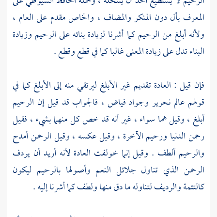
الرحيم لا يستطيع أحد أن ينتحله ، وحمله الحافظ
السيوطي
على
المعرف بأل دون المنكر والمضاف ، والخاص مقدم على العام ،
ولأنه أبلغ من الرحيم كما أشرنا لزيادة بنائه على الرحيم وزيادة
البناء تدل على زيادة المعنى غالبا كما في قطع وقطع .
فإن قيل : العادة تقديم غير الأبلغ ليرتقي منه إلى الأبلغ كما في
قولهم عالم نحرير وجواد فياض ، فالجواب قد قيل إن الرحيم
أبلغ ، وقيل هما سواء ، غير أنه قد خص كل منهما بشيء ، فقيل
رحمن الدنيا ورحيم الآخرة ، وقيل عكسه ، وقيل الرحمن أمدح
والرحيم ألطف . وقيل إنما خولفت العادة لأنه أريد أن يردف
الرحمن الذي تناول جلائل النعم وأصولها بالرحيم ليكون
كالتتمة والرديف لتناوله ما دق منها ولطف كما أشرنا إليه .