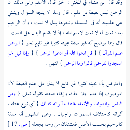
وقد قال
ابن هشام
في المغني : الحق قول الأعلم
وابن مالك
أن
الرحمن ليس بصفة بل علم . قال وبهذا لا يتجه السؤال وينبني
على علميته أنه في البسملة ونحوها بدل لا نعت ، وأن الرحيم
بعده نعت له لا نعت لاسم الله ، إذ لا يقدم البدل على النعت .
قال ومما يوضح أنه غير صفة مجيئه كثيرا غير تابع نحو {
الرحمن
علم القرآن
} {
قل ادعوا الله أو ادعوا الرحمن
} {
وإذا قيل لهم
اسجدوا للرحمن قالوا وما الرحمن
} انتهى .
واعترض بأن مجيئه كثيرا غير تابع لا يدل على عدم الصفة لأن
الموصوف إذا علم جاز حذفه وإبقاء صفته كقوله تعالى {
ومن
الناس والدواب والأنعام مختلف ألوانه كذلك
} أي نوع مختلف
ألوانه كاختلاف السموات والجبال ، وعلى المشهور أنه صفة
كالرحيم بحسب الأصل فمشتقان من رحم بجعله
[
ص:
17 ]