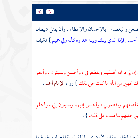
ضغن والبغضاء . بالإحسان والإعطاء ، وأن يقتل شيطان
أحسن فإذا الذي بينك وبينه عداوة كأنه ولي حميم
} فكيف
إن لي قرابة أصلهم ويقطعوني ، وأحسن ويسيئون ، وأغفر
عك ظهير من الله ما كنت على ذلك
} رواه
الإمام أحمد
.
بة أصلهم ويقطعوني ، وأحسن إليهم ويسيئون إلي ، وأحلم
ظهير عليهم ما دمت على ذلك
} .
رماد الحار . وقال
الأزهري
: الملة التربة المحماة تدفن فيها