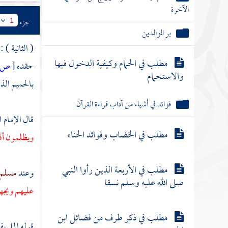
الآخرة
جزء
1
بر الوالدين
( الثانية ) 
مطلب في الحمام وكيفية الدخول فيها
حقده
[
ص:
والاستحمام
بالحميم الذ
فوائد في أشياء من آداب قراءة القرآن
قال
الإمام 
مطلب في الخضاب وفوائد الحناء
ويظلمون أفأ
مطلب في الأربعة الذين رأوا النبي
وعند
مسلم
صلى الله عليه وسلم نسقا
عليهم ويجهل
مطلب في ذكر طرف من فضائل ابن
قوله المل بف