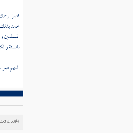
مطلب تشرع للمرضى العيادة
فصل رحمك ر
مطلب في بيان معنى الذمة وبيان أهلها
تحمد بذلك 
المسلمين وا
مطلب يطب الرجل الأنثى والأنثى
بالسنة والك
الرجل للضرورة
اللهم صل و
مطلب تكره الحقنة بلا حاجة
مطلب يجوز نظر العورة من الأجنبي
في مواضع
مطلب في حكم قطع البواسير
الخدمات العلم