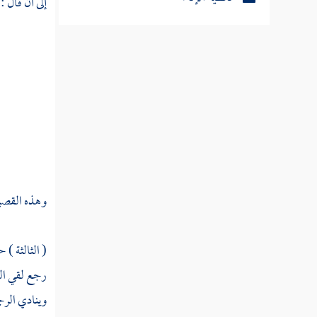
إلى أن قال :
مطلب في إغلاق الأبواب وطفء
الموقد
مطلب إن الله يحب العطاس ويكره
التثاؤب
مطلب فيما يقول العاطس وما يقول
له المشمت
وهذه القصيدة
فوائد في العطاس
( الثالثة )
رجع لقي الر
مطلب لا يستحب تشميت الذمي
وينادي الرج