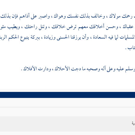
حمك مولاك ، وخالف بذلك نفسك وهواك ، واصبر على أذاهم فإن بذلك نبيك
عقباك ، وحسن أخلاقك معهم ترض خلاقك ، وتنل راحتك ، ويطيب مثواك
لمسلمات لما فيه السعادة ، وأن يرزقنا الحسنى وزيادة ، ببركة ينبوع الحكم الرب
تاب .
سلم عليه وعلى آله وصحبه ما دجت الأحلاك ، ودارت الأفلاك .
ية