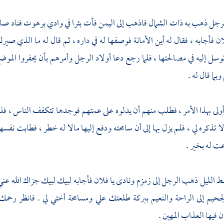
لرجل ذهب به ذات الشمال فاذهب إلى
اليمن
فأت بئرا في
وادي برهوت
فناد صا
ان فأجابه ، فقال له أين الأمانة فوصفها له في داره ، ثم قال له ما الذي صير
توسل إليه في مصالحتها ، فلما رجع دعا أولاد الرجل وأمرهم بأن يحفروا الموض
بما قال له .
أولى بهذا الأمر ، فطلب منهم أن يدلوه على عمتهم فوجدها تتكفف الناس ، فذ
ا تذكره لي ، فلم يزل بها إلى أن سامحته ودفع إليها مالا له خطر ، فطابت نف
ت له بخير .
سط الليل ذهب الرجل إلى
زمزم
ونادى يا فلان فأجابه لبيك لبيك جزاك الله عن
حيم إلى الراحة والنعيم ببركة طلعتك علي ومسامحة أختي لي . فانظر رحمك ال
 فيها العذاب المهين .