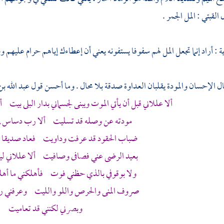
ل
القبتي
: المل الجمر .
ية : أراد إنما تجعل المل لهم سفوفا يستفونه يعني أن إعطاءك إياهم حرام عليهم ونا
 الإحسان والمودة يقلبان العداوة صدقة بلا محال . وما أحسن قول
عبد الله بن
ألا عللاني قبل أن يأتي الموت ويبنى لجسماني بدار البلى بي
مودته عن وصله قد تسليت ألا رب دساس لي
ضباب الحقود قد عرفت وداويت فعاد صديقا بعد
بعيد الرضى عني فصافى وصافيت ألا عللاني 
ولا بوقوفي بالذي حظني فوت فأهلكني ما أه
صروف المنى والحرص واللو والليت وعرفني رب
وبصرني لكنني قد تعاميت