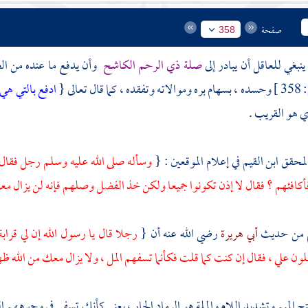
صفحة
358
: ينبغي للعاقل أن يبادر إلى
صلة ذي الرحم الكاشح
وأن يدفع ما عنده من ال
358 ]
وحسده ، بسهام بره وموالاته وتفقده ، كما قال تعالى {
ادفع بالتي هي 
ي هو القريب .
المحقق ابن القيم
في إعلام الموقعين : {
وسأله صلى الله عليه وسلم رجل فقال 
كافئهم ؟ فقال لا إذن تكونوا جميعا ولكن خذ الفضل وصلهم فإنه لن يزال م
من حديث
أبي هريرة
رضي الله عنه أن {
رجلا قال يا رسول الله إن لي قرا
ون علي ، فقال إن كنت كما قلت فكأنما تسفهم المل ، ولا يزال معك من الله 
تح الميم وتشديد اللام والملة هو الرماد الحار ، يعني كأنك تسفي في وجوههم ال