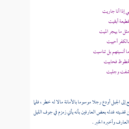
إذا أنا جاريت
قطيعة أبقيت
 ما يهجر الميت
بالكفر أحييت
ا أنسيتهم بل تناسيت
حظوظ فحابيت
كشفت وجليت
إلى الجبل أودع رجلا موسوما بالأمانة مالا له خطر ، فلما
 قضيته فدله بعض العارفين بأنه يأتي
زمزم
في جوف الليل
لعارف وأخبره الخبر .