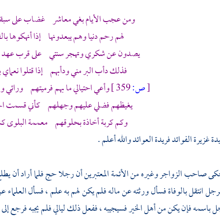
ومن عجب الأيام بغي معاشر غضاب على سبقي 
لهم رحم دنيا وهم يبعدونها إذا أنهكوها بال
يصدون عن شكري وتهجر سنتي على قرب عهد مثل
فذلك دأب البر مني ودأبهم إذا قتلوا نعماي 
[
ص:
359 ]
وأعي احتيالي ما بهم فرميتهم ورائي وم
يغيظهم فضلي عليهم وجهلهم كأني قسمت ال
وكم كربة أخاذة بحلوقهم معممة البلوى 
 غزيرة الفوائد فريدة العوائد والله أعلم .
 حكى صاحب الزواجر وغيره من الأئمة المعتبرين أن رجلا حج فلما أراد أن يطلع 
جل انتقل بالوفاة فسأل ورثته عن ماله فلم يكن لهم به علم ، فسأل العلماء عن
ل باسمه فإن يكن من أهل الخير فسيجيبه ، ففعل ذلك ليالي فلم يجبه فرجع إلى ا