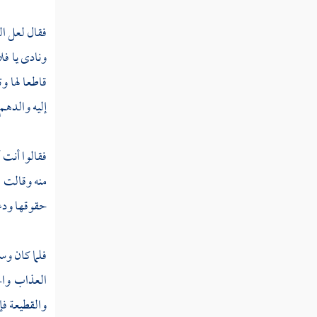
مطلب إذا ترك العاطس الحمد هل
فقال لعل ا
يستحب تذكاره أم لا
ونادى يا فل
قاطعا لها و
مطلب في تغطية الفم وكظمه عند
إليه والدهم و
التثاؤب
فقالوا أنت 
الطب والتداوي
منه وقالت ل
حقوقها ودع
مطلب فيما يجوز به التداوي وما لا
يجوز
فلما كان و
مطلب في معنى الخوف ومراتبه
العذاب والج
والقطيعة فإن
مطلب في حسن الظن