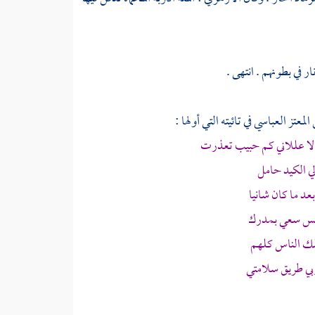
ر في بطونهم . انتهى .
 المعتز العباسي
في تائيته التي أولها :
ت ألا عللاني كم حبيب تعذرت
 الكيد حامل
 ما كان شانيا
ليس سعي بمدرك
لك الناس كلهم
ي طريق سلامتي